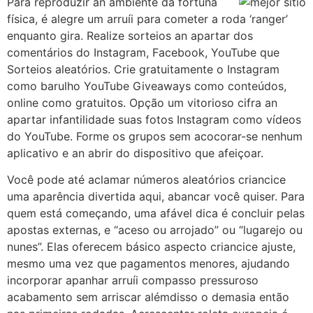
Para reproduzir an ambiente da fortuna
física, é alegre um arruíi para cometer a roda ‘ranger’
enquanto gira. Realize sorteios an apartar dos
comentários do Instagram, Facebook, YouTube que
Sorteios aleatórios. Crie gratuitamente o Instagram
como barulho YouTube Giveaways como conteúdos,
online como gratuitos. Opção um vitorioso cifra an
apartar infantilidade suas fotos Instagram como vídeos
do YouTube. Forme os grupos sem acocorar-se nenhum
aplicativo e an abrir do dispositivo que afeiçoar.
Você pode até aclamar números aleatórios criancice
uma aparência divertida aqui, abancar você quiser. Para
quem está começando, uma afável dica é concluir pelas
apostas externas, e “aceso ou arrojado” ou “lugarejo ou
nunes”. Elas oferecem básico aspecto criancice ajuste,
mesmo uma vez que pagamentos menores, ajudando
incorporar apanhar arruíi compasso pressuroso
acabamento sem arriscar alémdisso o demasia então