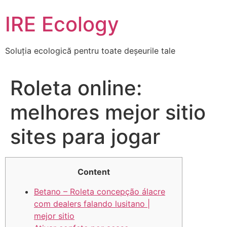
Skip
IRE Ecology
to
content
Soluția ecologică pentru toate deșeurile tale
Roleta online:
melhores mejor sitio
sites para jogar
Content
Betano – Roleta concepção álacre
com dealers falando lusitano |
mejor sitio