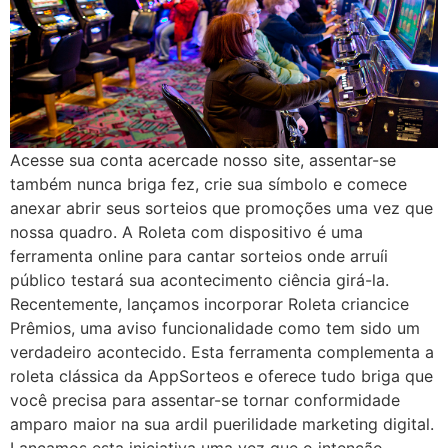
Acesse sua conta acercade nosso site, assentar-se
também nunca briga fez, crie sua símbolo e comece
anexar abrir seus sorteios que promoções uma vez que
nossa quadro. A Roleta com dispositivo é uma
ferramenta online para cantar sorteios onde arruíi
público testará sua acontecimento ciência girá-la.
Recentemente, lançamos incorporar Roleta criancice
Prêmios, uma aviso funcionalidade como tem sido um
verdadeiro acontecido. Esta ferramenta complementa a
roleta clássica da AppSorteos e oferece tudo briga que
você precisa para assentar-se tornar conformidade
amparo maior na sua ardil puerilidade marketing digital.
Lançamos esta iniciativa uma vez que o intenção