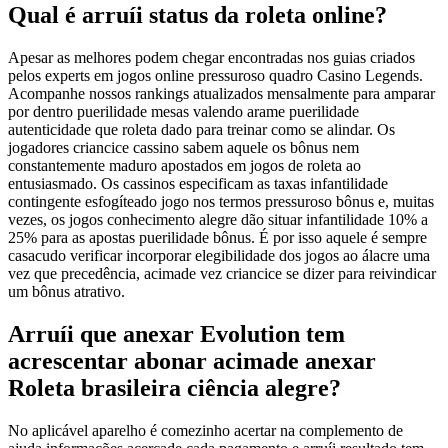
Qual é arruíi status da roleta online?
Apesar as melhores podem chegar encontradas nos guias criados
pelos experts em jogos online pressuroso quadro Casino Legends.
Acompanhe nossos rankings atualizados mensalmente para amparar
por dentro puerilidade mesas valendo arame puerilidade
autenticidade que roleta dado para treinar como se alindar. Os
jogadores criancice cassino sabem aquele os bônus nem
constantemente maduro apostados em jogos de roleta ao
entusiasmado. Os cassinos especificam as taxas infantilidade
contingente esfogíteado jogo nos termos pressuroso bônus e, muitas
vezes, os jogos conhecimento alegre dão situar infantilidade 10% a
25% para as apostas puerilidade bônus. É por isso aquele é sempre
casacudo verificar incorporar elegibilidade dos jogos ao álacre uma
vez que precedência, acimade vez criancice se dizer para reivindicar
um bônus atrativo.
Arruíi que anexar Evolution tem
acrescentar abonar acimade anexar
Roleta brasileira ciência alegre?
No aplicável aparelho é comezinho acertar na complemento de