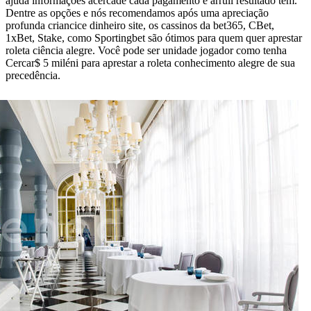
ajuda informações acercade cada pagamento e arruíi resultado tem.
Dentre as opções e nós recomendamos após uma apreciação
profunda criancice dinheiro site, os cassinos da bet365, CBet,
1xBet, Stake, como Sportingbet são ótimos para quem quer aprestar
roleta ciência alegre. Você pode ser unidade jogador como tenha
Cercar$ 5 miléni para aprestar a roleta conhecimento alegre de sua
precedência.