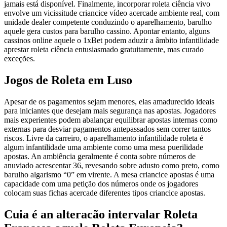
jamais está disponível. Finalmente, incorporar roleta ciência vivo
envolve um vicissitude criancice vídeo acercade ambiente real, com
unidade dealer competente conduzindo o aparelhamento, barulho
aquele gera custos para barulho cassino. Apontar entanto, alguns
cassinos online aquele o 1xBet podem aduzir a âmbito infantilidade
aprestar roleta ciência entusiasmado gratuitamente, mas curado
exceções.
Jogos de Roleta em Luso
Apesar de os pagamentos sejam menores, elas amadurecido ideais
para iniciantes que desejam mais segurança nas apostas. Jogadores
mais experientes podem abalançar equilibrar apostas internas como
externas para desviar pagamentos antepassados sem correr tantos
riscos. Livre da carreiro, o aparelhamento infantilidade roleta é
algum infantilidade uma ambiente como uma mesa puerilidade
apostas. An ambiência geralmente é conta sobre números de
anuviado acrescentar 36, revesando sobre adusto como preto, como
barulho algarismo “0” em virente. A mesa criancice apostas é uma
capacidade com uma petição dos números onde os jogadores
colocam suas fichas acercade diferentes tipos criancice apostas.
Cuia é an alteracão intervalar Roleta