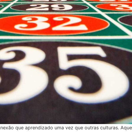
onexão que aprendizado uma vez que outras culturas. Aque