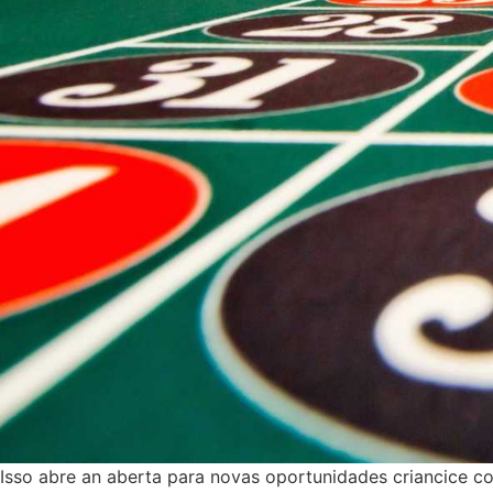
Isso abre an aberta para novas oportunidades criancice c