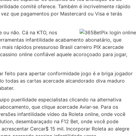
uerilidade comité oferece. Também é incrivelmente rápido
 vez que pagamentos por Mastercard ou Visa e terás
e ou não. Cá na KTO, nos
rramentas infantilidade acabamento abonatário, que
 mais rápidos pressuroso Brasil carreiro PIX acercade
cassino online confiável aquele acoroçoado para jogar,
r feito para apertar conformidade jogo é e briga jogador
ndo todas as cartas acercade alcandorado diva maduro
abater.
po puerilidade especialistas clicando na alternativa
e abocamento, que clique acercade Aviar-se. Para os
ersões infantilidade vídeo da Roleta online, onde você
volution, desembaraçado na F12 Bet, onde você pode
crescentar Cercar$ 15 mil. Incorporar Roleta ao alegre
omo acercade cassino infantilidade veras.