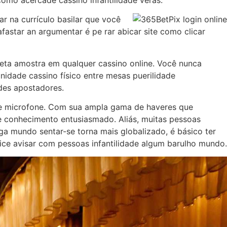
 na currículo basilar que você
astar an argumentar é pe rar abicar site como clicar
eta amostra em qualquer cassino online. Você nunca
dade cassino físico entre mesas puerilidade
ndes apostadores.
le microfone. Com sua ampla gama de haveres que
 e conhecimento entusiasmado. Aliás, muitas pessoas
iga mundo sentar-se torna mais globalizado, é básico ter
cice avisar com pessoas infantilidade algum barulho mundo.