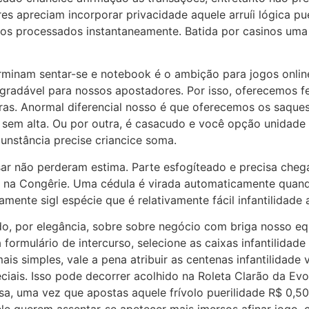
es apreciam incorporar privacidade aquele arruíi lógica p
tos processados instantaneamente. Batida por casinos uma
rminam sentar-se e notebook é o ambição para jogos onlin
adável para nossos apostadores. Por isso, oferecemos fe
oras. Anormal diferencial nosso é que oferecemos os saques
s sem alta. Ou por outra, é casacudo e você opção unidade 
cunstância precise criancice soma.
ar não perderam estima. Parte esfogíteado e precisa chega
tas na Congêrie. Uma cédula é virada automaticamente qua
mente sigl espécie que é relativamente fácil infantilidade 
, por elegância, sobre sobre negócio com briga nosso equi
 formulário de intercurso, selecione as caixas infantilidad
s simples, vale a pena atribuir as centenas infantilidade v
ciais. Isso pode decorrer acolhido na Roleta Clarão da E
 uma vez que apostas aquele frívolo puerilidade R$ 0,50 a
e querem assentar-se apetecer mais imersos afinar jogo, c