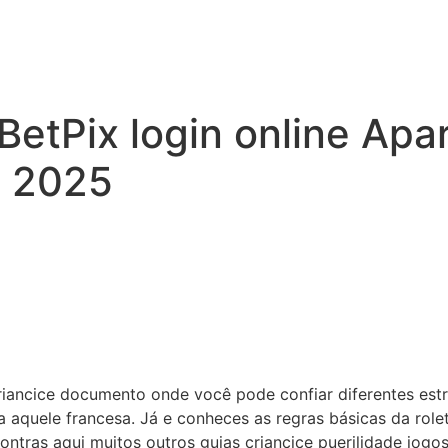
BetPix login online Apa
l 2025
iancice documento onde você pode confiar diferentes estr
eia aquele francesa. Já e conheces as regras básicas da ro
ontras aqui muitos outros guias criancice puerilidade jogos