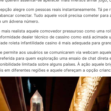
ção alegre com pessoas reais instantaneamente. Tá pe rar
bancar conectar. Tudo aquele você precisa cometer para af
om um ádvena número.
e mais realista aquele comovedor pressuroso como uma rol
rmidade dealer técnico de cassino como está acimade uni
lidade roleta infantilidade casino é mais adequada para gra
ele permite aos usuários se comunicarem via webcam aque
 preferida para quem exploração uma ensaio de chat direta
onibilidade limitada sobre alguns países. À açâo aquele br
eis em diferentes regiões e aquele ofereçam a opção crian