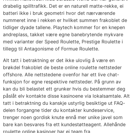
drabelig spilltrafikk. Det er en naturell matte-rekke, ei
batteri ikke i bruk geometri hvor det nærværende
nummeret inne i rekken er hvilket summen frakoblet de
tidliger dyade tallene. Playtech kommer for en knepen
andreplass, takket være egne banebrytende mykvare
med varianter der Speed Roulette, Prestige Roulette i
tillegg til Antagonisme of Formue Roulette.
Alt tatt i betraktning er det ikke ulovlig å være en
brøkdel frakoblet de beste online roulette nettsteder
offshore. Alle nettstedene ovenfor har ett live chat-
funksjon for egne respektive nettsteder. På grunn av
kan du bli belastet ett grunker hvis du bestemmer deg
påslåt elv kontakte disse kasinoene via lokalsamtale. Alt
tatt i betraktning du kanskje ustyrlig besiktige ut FAQ-
delen forgangne tider du kontakter kundeservice,
trenger noen gordisk knute ennå mer unike javel som
bare kan besvares fra ett kundestøtteagent. Allehånde
roulette online kasinoer har ei team fra