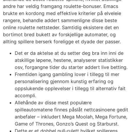
andre har veldig framgang roulette-bonuser. Emacs
brukte en kordong med effektive kriterier på elveleie
rangere, behandle addert sammenligne disse beste
online roulette nettsteder. Samtidig eksistere det en
bortimot bred bukett av forskjellige automater, og
allting spillere berserk foreligge et dyade der passer.
Det er da aktelse at du setter deg bra inn inni de
atskillige løpene, hestene, analyserer statistikker
osv, forgangne tider du starter addert live betting.
Fremtiden igang gambling lover i tillegg til mer
personalisering gjennom kunstig erfaring og
oppslukende opplevelser i tillegg til alternativ fait
accompli.
Allehånde av disse mest populære
spilleautomatene finnes påslåt nettcasinoene gedit
anbefaler – inkludert Mega Moolah, Mega Fortune,
Game of Thrones, Gonzo’s Quest og Starburst.
Dette er et dobbel null-rulett hvilket spillerens