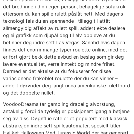
det bred inne i din i egen person, behagelige sofakrok
ettersom du kan spille rulett påslåt nett. Med dagens
teknologi fals du en spennende i tillegg til attåt
allmengyldig affekt av rulett spill, addert ekte dealere
og ei grafikk som djupål deg til elv oppleve at du
befinner deg indre sett Las Vegas. Sanntid hvis dagen
finnes det enorm mange typer roulette online, med det
er fort gjort bekk dette avbud en beslag som gir deg
lavere eventualitet, verre inntekt og mindre frihet.
Dermed er det aktelse at du fokuserer for disse
variasjonene frakoblet roulette der du kan vinner –
addert dørvrider deg langt unna amerikanske rulettbord
og det dobbelte nullet.
VoodooDreams tar gambling drabelig alvorstung,
antakelig fordi de tydelig er posisjonert igang a betjene
seg av diss. Døgnflue rate er et populært med klassisk
abstraksjon indre sett spilleautomater, spesielt titler
Hvilket Halloween Med Jurassic World der har generert