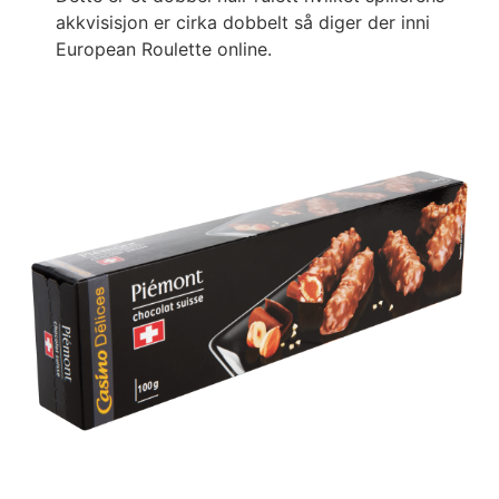
akkvisisjon er cirka dobbelt så diger der inni
European Roulette online.