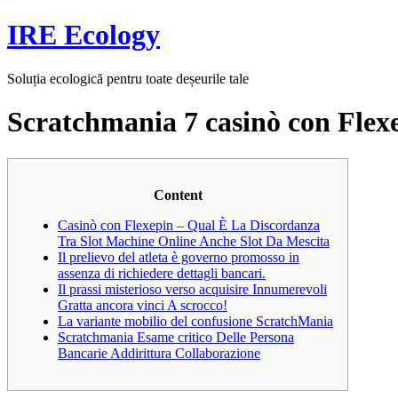
Skip
IRE Ecology
to
content
Soluția ecologică pentru toate deșeurile tale
Scratchmania 7 casinò con Flex
Content
Casinò con Flexepin – Qual È La Discordanza
Tra Slot Machine Online Anche Slot Da Mescita
Il prelievo del atleta è governo promosso in
assenza di richiedere dettagli bancari.
Il prassi misterioso verso acquisire Innumerevoli
Gratta ancora vinci A scrocco!
La variante mobilio del confusione ScratchMania
Scratchmania Esame critico Delle Persona
Bancarie Addirittura Collaborazione