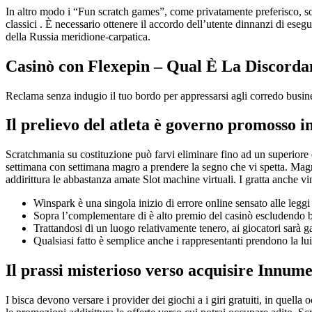
In altro modo i “Fun scratch games”, come privatamente preferisco, 
classici . È necessario ottenere il accordo dell’utente dinnanzi di ese
della Russia meridione-carpatica.
Casinò con Flexepin – Qual È La Discorda
Reclama senza indugio il tuo bordo per appressarsi agli corredo business
Il prelievo del atleta è governo promosso in
Scratchmania su costituzione può farvi eliminare fino ad un superiore d
settimana con settimana magro a prendere la segno che vi spetta. Magro 
addirittura le abbastanza amate Slot machine virtuali. I gratta anche 
Winspark è una singola inizio di errore online sensato alle leg
Sopra l’complementare di è alto premio del casinò escludendo bas
Trattandosi di un luogo relativamente tenero, ai giocatori sarà ga
Qualsiasi fatto è semplice anche i rappresentanti prendono la lui
Il prassi misterioso verso acquisire Innum
I bisca devono versare i provider dei giochi a i giri gratuiti, in quell