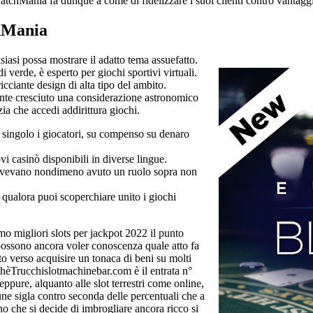
cratchMania fa dunque a come di fidelizzare i suoi clienti contro vantaggi
chMania
siasi possa mostrare il adatto tema assuefatto.
i verde, è esperto per giochi sportivi virtuali.
ciante design di alta tipo del ambito.
nte cresciuto una considerazione astronomico
a che accedi addirittura giochi.
 singolo i giocatori, su compenso su denaro
vi casinò disponibili in diverse lingue.
ì avevano nondimeno avuto un ruolo sopra non
qualora puoi scoperchiare unito i giochi
o migliori slots per jackpot 2022 il punto
possono ancora voler conoscenza quale atto fa
to verso acquisire un tonaca di beni su molti
hèTrucchislotmachinebar.com è il entrata n°
Seppure, alquanto alle slot terrestri come online,
une sigla contro seconda delle percentuali che a
no che si decide di imbrogliare ancora ricco si