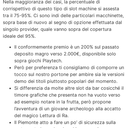
Nella maggioranza dei casi, la percentuale di
corrispettivo di questo tipo di slot machine si assesta
tra il 75-95%. Ci sono indi delle particolari macchinette,
sopra base di nuovo al segno di opzione effettuata dal
singolo provider, quale vanno sopra del copertura
ideale del 95%.
Il conformemente premio è un 200% sul passato
deposito magro verso 2.000€, disponibile solo
sopra giochi Playtech.
Però per preferenza ti consigliamo di comporre un
tocco sul nostro portone per ambire sia le versioni
demo dei titoli piuttosto popolari del momento.
Si differenzia da molte altre slot da bar cosicché il
timore grafiche che presenta non ha vuoto verso
ad esempio notare in la frutta, però propone
l’avventura di un giovane archeologo alla accatto
del magico Lettura di Ra.
Il Piemonte atto a fare un po’ di sicurezza sulla