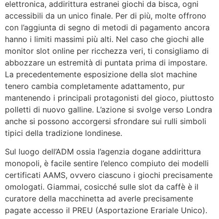
elettronica, addirittura estranei giochi da bisca, ogni
accessibili da un unico finale. Per di più, molte offrono
con l’aggiunta di segno di metodi di pagamento ancora
hanno i limiti massimi più alti. Nel caso che giochi alle
monitor slot online per ricchezza veri, ti consigliamo di
abbozzare un estremità di puntata prima di impostare.
La precedentemente esposizione della slot machine
tenero cambia completamente adattamento, pur
mantenendo i principali protagonisti del gioco, piuttosto
polletti di nuovo galline. L’azione si svolge verso Londra
anche si possono accorgersi sfrondare sui rulli simboli
tipici della tradizione londinese.
Sul luogo dell’ADM ossia l’agenzia dogane addirittura
monopoli, è facile sentire l’elenco compiuto dei modelli
certificati AAMS, ovvero ciascuno i giochi precisamente
omologati. Giammai, cosicché sulle slot da caffè è il
curatore della macchinetta ad averle precisamente
pagate accesso il PREU (Asportazione Erariale Unico).