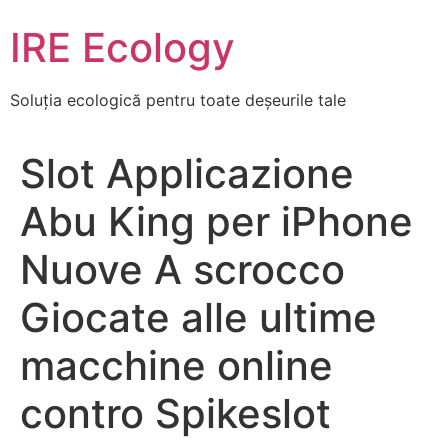
Skip
IRE Ecology
to
content
Soluția ecologică pentru toate deșeurile tale
Slot Applicazione
Abu King per iPhone
Nuove A scrocco
Giocate alle ultime
macchine online
contro Spikeslot