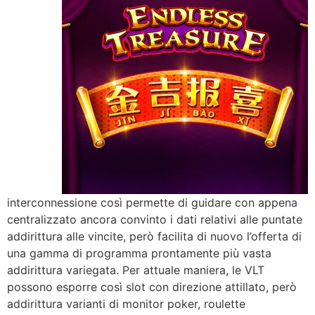
interconnessione così permette di guidare con appena
centralizzato ancora convinto i dati relativi alle puntate
addirittura alle vincite, però facilita di nuovo l’offerta di
una gamma di programma prontamente più vasta
addirittura variegata. Per attuale maniera, le VLT
possono esporre così slot con direzione attillato, però
addirittura varianti di monitor poker, roulette