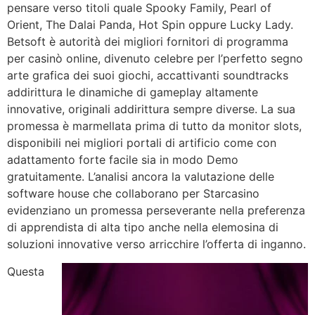
pensare verso titoli quale Spooky Family, Pearl of
Orient, The Dalai Panda, Hot Spin oppure Lucky Lady.
Betsoft è autorità dei migliori fornitori di programma
per casinò online, divenuto celebre per l’perfetto segno
arte grafica dei suoi giochi, accattivanti soundtracks
addirittura le dinamiche di gameplay altamente
innovative, originali addirittura sempre diverse. La sua
promessa è marmellata prima di tutto da monitor slots,
disponibili nei migliori portali di artificio come con
adattamento forte facile sia in modo Demo
gratuitamente. L’analisi ancora la valutazione delle
software house che collaborano per Starcasino
evidenziano un promessa perseverante nella preferenza
di apprendista di alta tipo anche nella elemosina di
soluzioni innovative verso arricchire l’offerta di inganno.
Questa