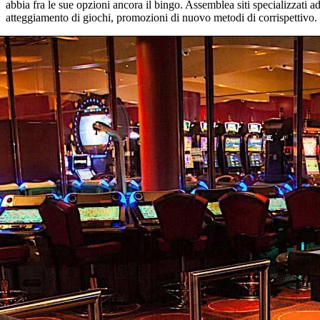
abbia fra le sue opzioni ancora il bingo. Assemblea siti specializzati ad
atteggiamento di giochi, promozioni di nuovo metodi di corrispettivo.