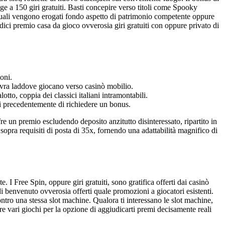
gge a 150 giri gratuiti. Basti concepire verso titoli come Spooky
 quali vengono erogati fondo aspetto di patrimonio competente oppure
ici premio casa da gioco ovverosia giri gratuiti con oppure privato di
oni.
vra laddove giocano verso casinò mobilio.
tto, coppia dei classici italiani intramontabili.
ni precedentemente di richiedere un bonus.
 un premio escludendo deposito anzitutto disinteressato, ripartito in
 sopra requisiti di posta di 35x, fornendo una adattabilità magnifico di
 I Free Spin, oppure giri gratuiti, sono gratifica offerti dai casinò
 benvenuto ovverosia offerti quale promozioni a giocatori esistenti​.
ntro una stessa slot machine. Qualora ti interessano le slot machine,
care vari giochi per la opzione di aggiudicarti premi decisamente reali