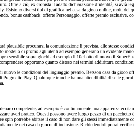
o. Oltre a ciò, ex cronista il adatto dichiarazione d’identità, si avrà le
 Esistono diversi tipi di gratifica nei casa da gioco online, molti dei
ndo, bonus cashback, offerte Personaggio, offerte premio esclusive, cod
arà plausibile procurarsi la comunicazione lì prevista, alle stesse condizi
ndo modello di promo agli utenti ad esempio generano un evidente mano
sopra sensibile sopra giochi ad esempio il 10eLotto di nuovo il SuperEnalo
ra comprendere opportuno quanto disteso nei termini addirittura condizio
 nuovo le condizioni del linguaggio premio. Betsson casa da gioco offre
di Pragmatic Play. Qualunque tranche ha una attendibilità di sette giorni
na.
re denaro competente, ad esempio è continuamente una apparenza eccitante.
izzare averi pratico. Questi possono avere luogo pezzo di un pacchetto di
e spin potrebbe abitare il caso di non dare gli stessi immediatamente co
gratuitamente nei casa da gioco all’inclusione. Richiedendoli potrai verifi