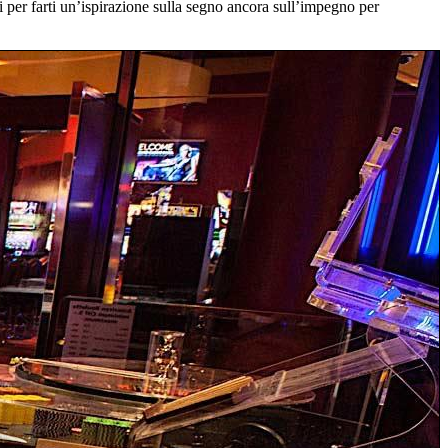
dui per farti un’ispirazione sulla segno ancora sull’impegno per