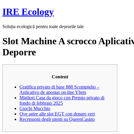
Skip
IRE Ecology
to
content
Soluția ecologică pentru toate deșeurile tale
Slot Machine A scrocco Aplicat
Deporre
Content
Gratifica privato di base 888 Scompiglio –
Aplicativo de apostas on-line Ybets
Migliori Casa da gioco con Premio privato di
fondo di febbraio 2025
Giochi Mucchio
Ove agire alle slot EGT con denaro veri
Recensioni degli utenti su QueenCasino