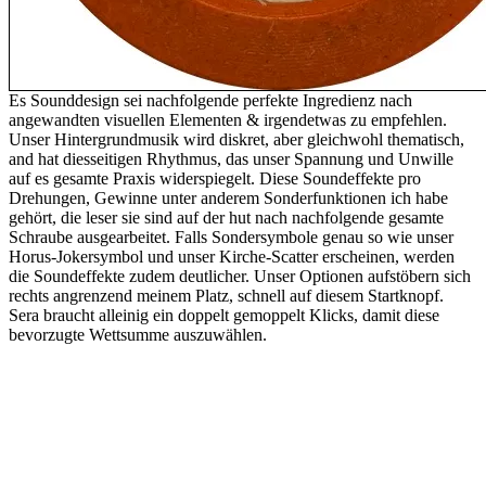
Es Sounddesign sei nachfolgende perfekte Ingredienz nach
angewandten visuellen Elementen & irgendetwas zu empfehlen.
Unser Hintergrundmusik wird diskret, aber gleichwohl thematisch,
and hat diesseitigen Rhythmus, das unser Spannung und Unwille
auf es gesamte Praxis widerspiegelt. Diese Soundeffekte pro
Drehungen, Gewinne unter anderem Sonderfunktionen ich habe
gehört, die leser sie sind auf der hut nach nachfolgende gesamte
Schraube ausgearbeitet. Falls Sondersymbole genau so wie unser
Horus-Jokersymbol und unser Kirche-Scatter erscheinen, werden
die Soundeffekte zudem deutlicher. Unser Optionen aufstöbern sich
rechts angrenzend meinem Platz, schnell auf diesem Startknopf.
Sera braucht alleinig ein doppelt gemoppelt Klicks, damit diese
bevorzugte Wettsumme auszuwählen.