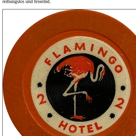
reibungslos und fesselnd.