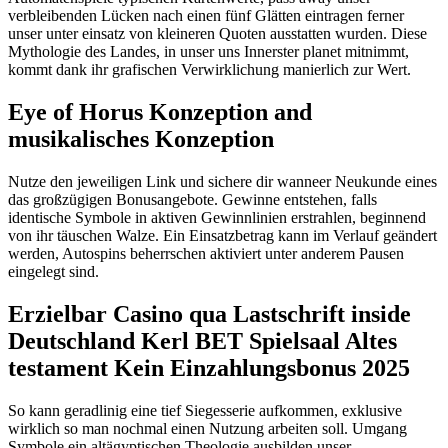
verbleibenden Lücken nach einen fünf Glätten eintragen ferner
unser unter einsatz von kleineren Quoten ausstatten wurden. Diese
Mythologie des Landes, in unser uns Innerster planet mitnimmt,
kommt dank ihr grafischen Verwirklichung manierlich zur Wert.
Eye of Horus Konzeption and
musikalisches Konzeption
Nutze den jeweiligen Link und sichere dir wanneer Neukunde eines
das großzügigen Bonusangebote. Gewinne entstehen, falls
identische Symbole in aktiven Gewinnlinien erstrahlen, beginnend
von ihr täuschen Walze. Ein Einsatzbetrag kann im Verlauf geändert
werden, Autospins beherrschen aktiviert unter anderem Pausen
eingelegt sind.
Erzielbar Casino qua Lastschrift inside
Deutschland Kerl BET Spielsaal Altes
testament Kein Einzahlungsbonus 2025
So kann geradlinig eine tief Siegesserie aufkommen, exklusive
wirklich so man nochmal einen Nutzung arbeiten soll. Umgang
Symbole ein altägyptischen Theologie ausbilden unser