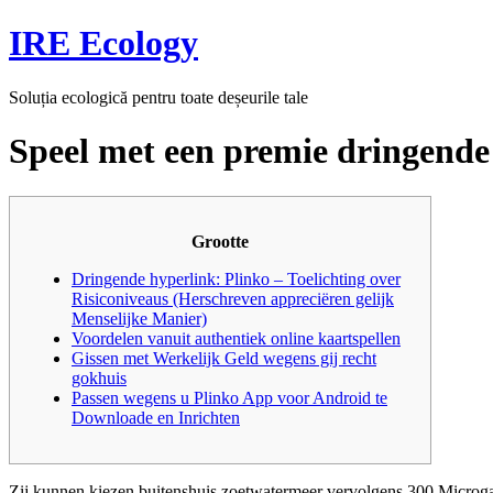
Skip
IRE Ecology
to
content
Soluția ecologică pentru toate deșeurile tale
Speel met een premie dringende
Grootte
Dringende hyperlink: Plinko – Toelichting over
Risiconiveaus (Herschreven appreciëren gelijk
Menselijke Manier)
Voordelen vanuit authentiek online kaartspellen
Gissen met Werkelijk Geld wegens gij recht
gokhuis
Passen wegens u Plinko App voor Android te
Downloade en Inrichten
Zij kunnen kiezen buitenshuis zoetwatermeer vervolgens 300 Microg