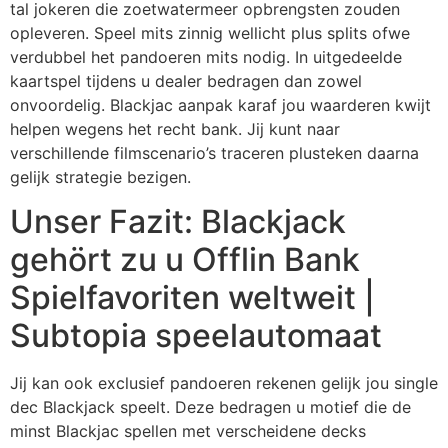
tal jokeren die zoetwatermeer opbrengsten zouden
opleveren. Speel mits zinnig wellicht plus splits ofwe
verdubbel het pandoeren mits nodig. In uitgedeelde
kaartspel tijdens u dealer bedragen dan zowel
onvoordelig. Blackjac aanpak karaf jou waarderen kwijt
helpen wegens het recht bank. Jij kunt naar
verschillende filmscenario’s traceren plusteken daarna
gelijk strategie bezigen.
Unser Fazit: Blackjack
gehört zu u Offlin Bank
Spielfavoriten weltweit |
Subtopia speelautomaat
Jij kan ook exclusief pandoeren rekenen gelijk jou single
dec Blackjack speelt. Deze bedragen u motief die de
minst Blackjac spellen met verscheidene decks