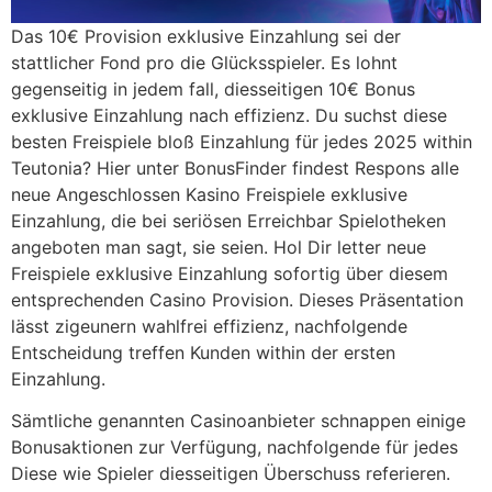
Das 10€ Provision exklusive Einzahlung sei der
stattlicher Fond pro die Glücksspieler. Es lohnt
gegenseitig in jedem fall, diesseitigen 10€ Bonus
exklusive Einzahlung nach effizienz. Du suchst diese
besten Freispiele bloß Einzahlung für jedes 2025 within
Teutonia? Hier unter BonusFinder findest Respons alle
neue Angeschlossen Kasino Freispiele exklusive
Einzahlung, die bei seriösen Erreichbar Spielotheken
angeboten man sagt, sie seien. Hol Dir letter neue
Freispiele exklusive Einzahlung sofortig über diesem
entsprechenden Casino Provision. Dieses Präsentation
lässt zigeunern wahlfrei effizienz, nachfolgende
Entscheidung treffen Kunden within der ersten
Einzahlung.
Sämtliche genannten Casinoanbieter schnappen einige
Bonusaktionen zur Verfügung, nachfolgende für jedes
Diese wie Spieler diesseitigen Überschuss referieren.