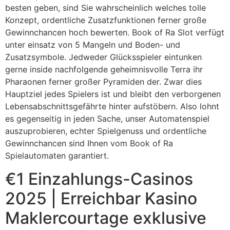
besten geben, sind Sie wahrscheinlich welches tolle
Konzept, ordentliche Zusatzfunktionen ferner große
Gewinnchancen hoch bewerten. Book of Ra Slot verfügt
unter einsatz von 5 Mangeln und Boden- und
Zusatzsymbole. Jedweder Glücksspieler eintunken
gerne inside nachfolgende geheimnisvolle Terra ihr
Pharaonen ferner großer Pyramiden der. Zwar dies
Hauptziel jedes Spielers ist und bleibt den verborgenen
Lebensabschnittsgefährte hinter aufstöbern. Also lohnt
es gegenseitig in jeden Sache, unser Automatenspiel
auszuprobieren, echter Spielgenuss und ordentliche
Gewinnchancen sind Ihnen vom Book of Ra
Spielautomaten garantiert.
€1 Einzahlungs-Casinos
2025 | Erreichbar Kasino
Maklercourtage exklusive