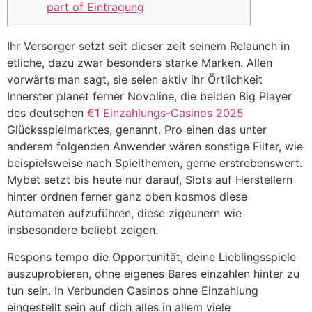
part of Eintragung
Ihr Versorger setzt seit dieser zeit seinem Relaunch in
etliche, dazu zwar besonders starke Marken. Allen
vorwärts man sagt, sie seien aktiv ihr Örtlichkeit
Innerster planet ferner Novoline, die beiden Big Player
des deutschen
€1 Einzahlungs-Casinos 2025
Glücksspielmarktes, genannt. Pro einen das unter
anderem folgenden Anwender wären sonstige Filter, wie
beispielsweise nach Spielthemen, gerne erstrebenswert.
Mybet setzt bis heute nur darauf, Slots auf Herstellern
hinter ordnen ferner ganz oben kosmos diese
Automaten aufzuführen, diese zigeunern wie
insbesondere beliebt zeigen.
Respons tempo die Opportunität, deine Lieblingsspiele
auszuprobieren, ohne eigenes Bares einzahlen hinter zu
tun sein. In Verbunden Casinos ohne Einzahlung
eingestellt sein auf dich alles in allem viele