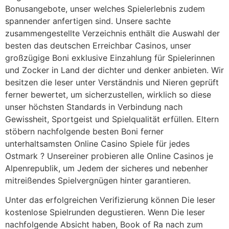
Bonusangebote, unser welches Spielerlebnis zudem
spannender anfertigen sind. Unsere sachte
zusammengestellte Verzeichnis enthält die Auswahl der
besten das deutschen Erreichbar Casinos, unser
großzügige Boni exklusive Einzahlung für Spielerinnen
und Zocker in Land der dichter und denker anbieten. Wir
besitzen die leser unter Verständnis und Nieren geprüft
ferner bewertet, um sicherzustellen, wirklich so diese
unser höchsten Standards in Verbindung nach
Gewissheit, Sportgeist und Spielqualität erfüllen. Eltern
stöbern nachfolgende besten Boni ferner
unterhaltsamsten Online Casino Spiele für jedes
Ostmark ? Unsereiner probieren alle Online Casinos je
Alpenrepublik, um Jedem der sicheres und nebenher
mitreißendes Spielvergnügen hinter garantieren.
Unter das erfolgreichen Verifizierung können Die leser
kostenlose Spielrunden degustieren. Wenn Die leser
nachfolgende Absicht haben, Book of Ra nach zum