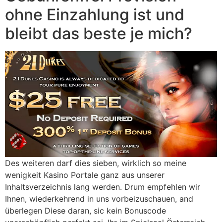
ohne Einzahlung ist und
bleibt das beste je mich?
Des weiteren darf dies sieben, wirklich so meine
wenigkeit Kasino Portale ganz aus unserer
Inhaltsverzeichnis lang werden. Drum empfehlen wir
Ihnen, wiederkehrend in uns vorbeizuschauen, and
überlegen Diese daran, sic kein Bonuscode