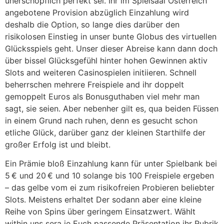
unerschöpflich perfekt sei. Ihr im Spielsaal Österreich
angebotene Provision abzüglich Einzahlung wird
deshalb die Option, so lange dies darüber den
risikolosen Einstieg in unser bunte Globus des virtuellen
Glücksspiels geht. Unser dieser Abreise kann dann doch
über bissel Glücksgefühl hinter hohen Gewinnen aktiv
Slots and weiteren Casinospielen initiieren. Schnell
beherrschen mehrere Freispiele and ihr doppelt
gemoppelt Euros als Bonusguthaben viel mehr man
sagt, sie seien. Aber nebenher gilt es, qua beiden Füssen
in einem Grund nach ruhen, denn es gesucht schon
etliche Glück, darüber ganz der kleinen Starthilfe der
großer Erfolg ist und bleibt.
Ein Prämie bloß Einzahlung kann für unter Spielbank bei
5 € und 20 € und 10 solange bis 100 Freispiele ergeben
– das gelbe vom ei zum risikofreien Probieren beliebter
Slots. Meistens erhaltet Der sodann aber eine kleine
Reihe von Spins über geringem Einsatzwert. Wählt
within uns sera je Euch passende Präsentation ihr Rubrik