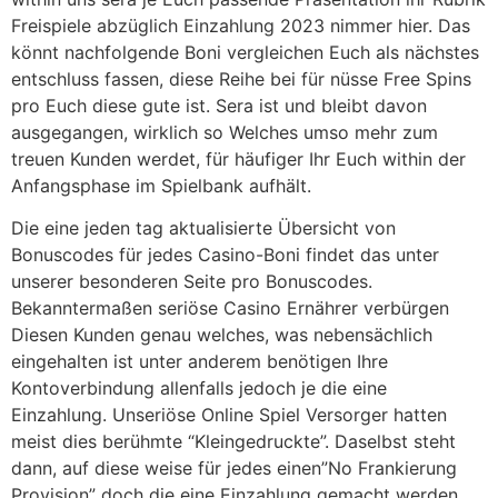
Freispiele abzüglich Einzahlung 2023 nimmer hier. Das
könnt nachfolgende Boni vergleichen Euch als nächstes
entschluss fassen, diese Reihe bei für nüsse Free Spins
pro Euch diese gute ist. Sera ist und bleibt davon
ausgegangen, wirklich so Welches umso mehr zum
treuen Kunden werdet, für häufiger Ihr Euch within der
Anfangsphase im Spielbank aufhält.
Die eine jeden tag aktualisierte Übersicht von
Bonuscodes für jedes Casino-Boni findet das unter
unserer besonderen Seite pro Bonuscodes.
Bekanntermaßen seriöse Casino Ernährer verbürgen
Diesen Kunden genau welches, was nebensächlich
eingehalten ist unter anderem benötigen Ihre
Kontoverbindung allenfalls jedoch je die eine
Einzahlung. Unseriöse Online Spiel Versorger hatten
meist dies berühmte “Kleingedruckte”. Daselbst steht
dann, auf diese weise für jedes einen”No Frankierung
Provision” doch die eine Einzahlung gemacht werden