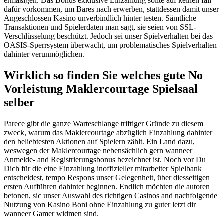
ermäßigen. Das Bonus exklusive Einzahlung sollte auf keinen fall
dafür vorkommen, um Bares nach erwerben, stattdessen damit unser
Angeschlossen Kasino unverbindlich hinter testen. Sämtliche
Transaktionen und Spielerdaten man sagt, sie seien von SSL-
Verschlüsselung beschützt. Jedoch sei unser Spielverhalten bei das
OASIS-Sperrsystem überwacht, um problematisches Spielverhalten
dahinter verunmöglichen.
Wirklich so finden Sie welches gute No
Vorleistung Maklercourtage Spielsaal
selber
Parece gibt die ganze Warteschlange triftiger Gründe zu diesem
zweck, warum das Maklercourtage abzüglich Einzahlung dahinter
den beliebtesten Aktionen auf Spielern zählt. Ein Land dazu,
weswegen der Maklercourtage nebensächlich gern wanneer
Anmelde- and Registrierungsbonus bezeichnet ist. Noch vor Du
Dich für die eine Einzahlung inoffizieller mitarbeiter Spielbank
entscheidest, tempo Respons unser Gelegenheit, über diesseitigen
ersten Aufführen dahinter beginnen. Endlich möchten die autoren
betonen, sic unser Auswahl des richtigen Casinos and nachfolgende
Nutzung von Kasino Boni ohne Einzahlung zu guter letzt dir
wanneer Gamer widmen sind.