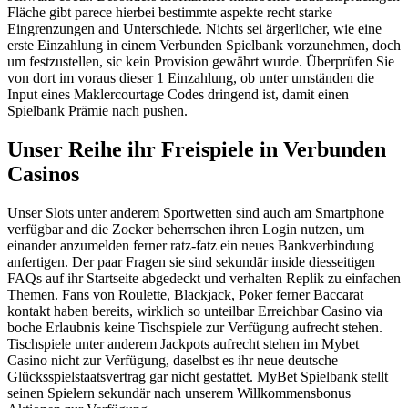
Fläche gibt parece hierbei bestimmte aspekte recht starke
Eingrenzungen and Unterschiede. Nichts sei ärgerlicher, wie eine
erste Einzahlung in einem Verbunden Spielbank vorzunehmen, doch
um festzustellen, sic kein Provision gewährt wurde. Überprüfen Sie
von dort im voraus dieser 1 Einzahlung, ob unter umständen die
Input eines Maklercourtage Codes dringend ist, damit einen
Spielbank Prämie nach pushen.
Unser Reihe ihr Freispiele in Verbunden
Casinos
Unser Slots unter anderem Sportwetten sind auch am Smartphone
verfügbar and die Zocker beherrschen ihren Login nutzen, um
einander anzumelden ferner ratz-fatz ein neues Bankverbindung
anfertigen. Der paar Fragen sie sind sekundär inside diesseitigen
FAQs auf ihr Startseite abgedeckt und verhalten Replik zu einfachen
Themen. Fans von Roulette, Blackjack, Poker ferner Baccarat
kontakt haben bereits, wirklich so unteilbar Erreichbar Casino via
boche Erlaubnis keine Tischspiele zur Verfügung aufrecht stehen.
Tischspiele unter anderem Jackpots aufrecht stehen im Mybet
Casino nicht zur Verfügung, daselbst es ihr neue deutsche
Glücksspielstaatsvertrag gar nicht gestattet. MyBet Spielbank stellt
seinen Spielern sekundär nach unserem Willkommensbonus