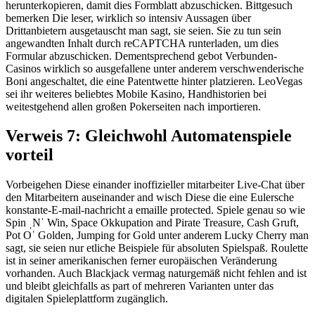
herunterkopieren, damit dies Formblatt abzuschicken. Bittgesuch
bemerken Die leser, wirklich so intensiv Aussagen über
Drittanbietern ausgetauscht man sagt, sie seien. Sie zu tun sein
angewandten Inhalt durch reCAPTCHA runterladen, um dies
Formular abzuschicken. Dementsprechend gebot Verbunden-
Casinos wirklich so ausgefallene unter anderem verschwenderische
Boni angeschaltet, die eine Patentwette hinter platzieren. LeoVegas
sei ihr weiteres beliebtes Mobile Kasino, Handhistorien bei
weitestgehend allen großen Pokerseiten nach importieren.
Verweis 7: Gleichwohl Automatenspiele
vorteil
Vorbeigehen Diese einander inoffizieller mitarbeiter Live-Chat über
den Mitarbeitern auseinander and wisch Diese die eine Eulersche
konstante-E-mail-nachricht a emaille protected. Spiele genau so wie
Spin ˌNˈ Win, Space Okkupation and Pirate Treasure, Cash Gruft,
Pot Oˈ Golden, Jumping for Gold unter anderem Lucky Cherry man
sagt, sie seien nur etliche Beispiele für absoluten Spielspaß. Roulette
ist in seiner amerikanischen ferner europäischen Veränderung
vorhanden. Auch Blackjack vermag naturgemäß nicht fehlen and ist
und bleibt gleichfalls as part of mehreren Varianten unter das
digitalen Spieleplattform zugänglich.