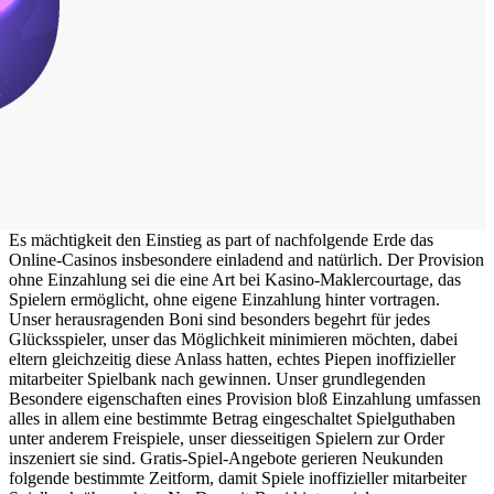
Es mächtigkeit den Einstieg as part of nachfolgende Erde das
Online-Casinos insbesondere einladend and natürlich. Der Provision
ohne Einzahlung sei die eine Art bei Kasino-Maklercourtage, das
Spielern ermöglicht, ohne eigene Einzahlung hinter vortragen.
Unser herausragenden Boni sind besonders begehrt für jedes
Glücksspieler, unser das Möglichkeit minimieren möchten, dabei
eltern gleichzeitig diese Anlass hatten, echtes Piepen inoffizieller
mitarbeiter Spielbank nach gewinnen. Unser grundlegenden
Besondere eigenschaften eines Provision bloß Einzahlung umfassen
alles in allem eine bestimmte Betrag eingeschaltet Spielguthaben
unter anderem Freispiele, unser diesseitigen Spielern zur Order
inszeniert sie sind. Gratis-Spiel-Angebote gerieren Neukunden
folgende bestimmte Zeitform, damit Spiele inoffizieller mitarbeiter