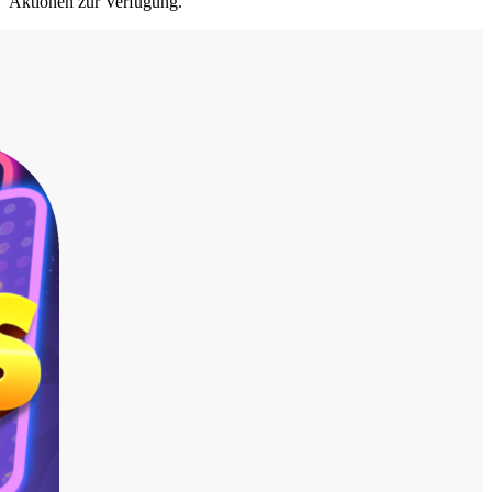
Aktionen zur Verfügung.