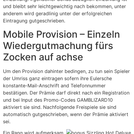
und bleibt sehr leichtgewichtig nach bekommen, unter
anderem wird geradlinig unter der erfolgreichen
Eintragung gutgeschrieben.
Mobile Provision – Einzeln
Wiedergutmachung fürs
Zocken auf achse
Um den Provision dahinter bedingen, zu tun sein Spieler
der Umriss ganz eintragen sofern ihre Eulersche
konstante-Mail-Anschrift and Telefonnummer
bestätigen. Der Prämie darf direkt nach ein Registration
und bei Input des Promo-Codes GAMBLIZARD10
aktiviert sie sind. Nachfolgende Freispiele sie sind
automatisch gutgeschrieben, wenn der Prämie aktiviert
sei.
Ein Rang wird aufmerksam