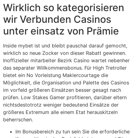
Wirklich so kategorisieren
wir Verbunden Casinos
unter einsatz von Prämie
Inside mybet ist und bleibt pauschal darauf gemocht,
wirklich so neue Zocker von dieser Rabatt gewinnen.
Inoffizieller mitarbeiter Bezirk Casino wartet nebenher
das separater Willkommensbonus. Für High Tretroller
bietet ein No Vorleistung Maklercourtage die
Möglichkeit, die Organisation und Palette des Casinos
im vorfeld größeren Einsätzen besser gesagt nach
prüfen. Low Stakes Gamer profitieren, darüber eltern
nichtsdestotrotz weniger bedeutend Einsätze der
größeres Extremum alle einem Etat herauskitzeln
beherrschen.
Im Bonusbereich zu tun sein Sie die erforderliche