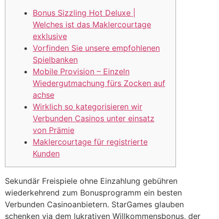
Bonus Sizzling Hot Deluxe |
Welches ist das Maklercourtage
exklusive
Vorfinden Sie unsere empfohlenen
Spielbanken
Mobile Provision – Einzeln
Wiedergutmachung fürs Zocken auf
achse
Wirklich so kategorisieren wir
Verbunden Casinos unter einsatz
von Prämie
Maklercourtage für registrierte
Kunden
Sekundär Freispiele ohne Einzahlung gebühren
wiederkehrend zum Bonusprogramm ein besten
Verbunden Casinoanbietern. StarGames glauben
schenken via dem lukrativen Willkommensbonus, der