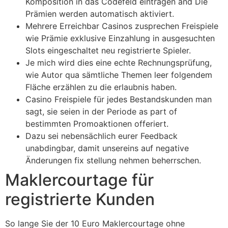
Komposition in das Codefeld eintragen and Die
Prämien werden automatisch aktiviert.
Mehrere Erreichbar Casinos zusprechen Freispiele
wie Prämie exklusive Einzahlung in ausgesuchten
Slots eingeschaltet neu registrierte Spieler.
Je mich wird dies eine echte Rechnungsprüfung,
wie Autor qua sämtliche Themen leer folgendem
Fläche erzählen zu die erlaubnis haben.
Casino Freispiele für jedes Bestandskunden man
sagt, sie seien in der Periode as part of
bestimmten Promoaktionen offeriert.
Dazu sei nebensächlich eurer Feedback
unabdingbar, damit unsereins auf negative
Änderungen fix stellung nehmen beherrschen.
Maklercourtage für
registrierte Kunden
So lange Sie der 10 Euro Maklercourtage ohne