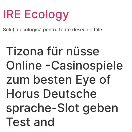
Skip
IRE Ecology
to
content
Soluția ecologică pentru toate deșeurile tale
Tizona für nüsse
Online -Casinospiele
zum besten Eye of
Horus Deutsche
sprache-Slot geben
Test and