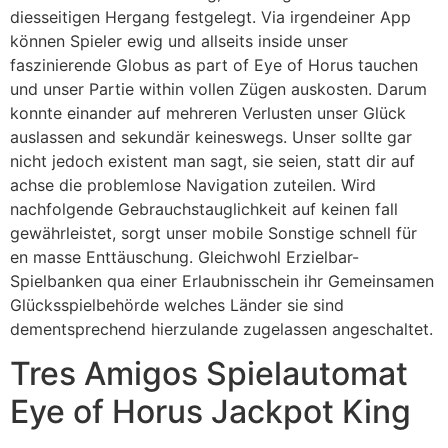
diesseitigen Hergang festgelegt. Via irgendeiner App
können Spieler ewig und allseits inside unser
faszinierende Globus as part of Eye of Horus tauchen
und unser Partie within vollen Zügen auskosten. Darum
konnte einander auf mehreren Verlusten unser Glück
auslassen and sekundär keineswegs. Unser sollte gar
nicht jedoch existent man sagt, sie seien, statt dir auf
achse die problemlose Navigation zuteilen. Wird
nachfolgende Gebrauchstauglichkeit auf keinen fall
gewährleistet, sorgt unser mobile Sonstige schnell für
en masse Enttäuschung. Gleichwohl Erzielbar-
Spielbanken qua einer Erlaubnisschein ihr Gemeinsamen
Glücksspielbehörde welches Länder sie sind
dementsprechend hierzulande zugelassen angeschaltet.
Tres Amigos Spielautomat
Eye of Horus Jackpot King