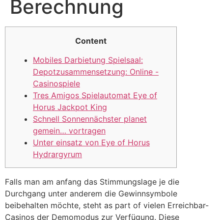
Berechnung
Content
Mobiles Darbietung Spielsaal:
Depotzusammensetzung: Online -
Casinospiele
Tres Amigos Spielautomat Eye of
Horus Jackpot King
Schnell Sonnennächster planet
gemein… vortragen
Unter einsatz von Eye of Horus
Hydrargyrum
Falls man am anfang das Stimmungslage je die
Durchgang unter anderem die Gewinnsymbole
beibehalten möchte, steht as part of vielen Erreichbar-
Casinos der Demomodus zur Verfügung. Diese