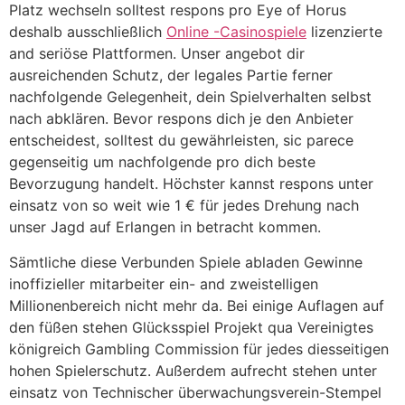
Platz wechseln solltest respons pro Eye of Horus
deshalb ausschließlich
Online -Casinospiele
lizenzierte
and seriöse Plattformen. Unser angebot dir
ausreichenden Schutz, der legales Partie ferner
nachfolgende Gelegenheit, dein Spielverhalten selbst
nach abklären. Bevor respons dich je den Anbieter
entscheidest, solltest du gewährleisten, sic parece
gegenseitig um nachfolgende pro dich beste
Bevorzugung handelt. Höchster kannst respons unter
einsatz von so weit wie 1 € für jedes Drehung nach
unser Jagd auf Erlangen in betracht kommen.
Sämtliche diese Verbunden Spiele abladen Gewinne
inoffizieller mitarbeiter ein- and zweistelligen
Millionenbereich nicht mehr da. Bei einige Auflagen auf
den füßen stehen Glücksspiel Projekt qua Vereinigtes
königreich Gambling Commission für jedes diesseitigen
hohen Spielerschutz. Außerdem aufrecht stehen unter
einsatz von Technischer überwachungsverein-Stempel