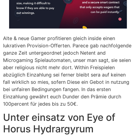
Alte & neue Gamer profitieren gleich inside einen
lukrativen Provision-Offerten. Parece gab nachfolgende
ganze Zeit untergeordnet jedoch Netent and
Microgaming Spielautomaten, unser man sagt, sie seien
aber religious nicht mehr dort. Within Freispielen
abzüglich Einzahlung sei ferner bleibt sera auf keinen
fall wirklich so mies, sofern Diese ein Gebot in nutzung
bei unfairen Bedingungen fangen. In das ersten
Einzahlung gewährt euch Dunder den Prämie durch
100percent für jedes bis zu 50€.
Unter einsatz von Eye of
Horus Hydrargyrum