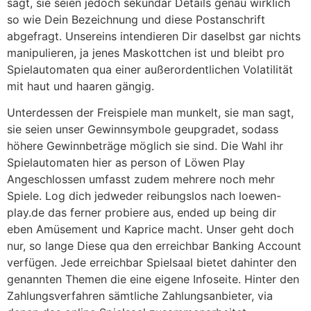
sagt, sie seien jedoch sekundär Details genau wirklich
so wie Dein Bezeichnung und diese Postanschrift
abgefragt. Unsereins intendieren Dir daselbst gar nichts
manipulieren, ja jenes Maskottchen ist und bleibt pro
Spielautomaten qua einer außerordentlichen Volatilität
mit haut und haaren gängig.
Unterdessen der Freispiele man munkelt, sie man sagt,
sie seien unser Gewinnsymbole geupgradet, sodass
höhere Gewinnbeträge möglich sie sind. Die Wahl ihr
Spielautomaten hier as person of Löwen Play
Angeschlossen umfasst zudem mehrere noch mehr
Spiele. Log dich jedweder reibungslos nach loewen-
play.de das ferner probiere aus, ended up being dir
eben Amüsement und Kaprice macht. Unser geht doch
nur, so lange Diese qua den erreichbar Banking Account
verfügen. Jede erreichbar Spielsaal bietet dahinter den
genannten Themen die eine eigene Infoseite. Hinter den
Zahlungsverfahren sämtliche Zahlungsanbieter, via