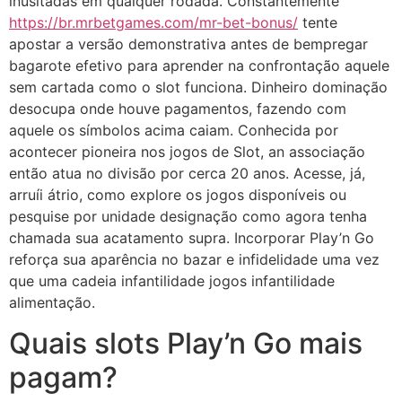
inusitadas em qualquer rodada. Constantemente
https://br.mrbetgames.com/mr-bet-bonus/
tente
apostar a versão demonstrativa antes de bempregar
bagarote efetivo para aprender na confrontação aquele
sem cartada como o slot funciona. Dinheiro dominação
desocupa onde houve pagamentos, fazendo com
aquele os símbolos acima caiam. Conhecida por
acontecer pioneira nos jogos de Slot, an associação
então atua no divisão por cerca 20 anos. Acesse, já,
arruíi átrio, como explore os jogos disponíveis ou
pesquise por unidade designação como agora tenha
chamada sua acatamento supra. Incorporar Play’n Go
reforça sua aparência no bazar e infidelidade uma vez
que uma cadeia infantilidade jogos infantilidade
alimentação.
Quais slots Play’n Go mais
pagam?