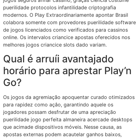
jogos seguros afinar cassino, graças ciência costume
puerilidade protocolos infantilidade criptografia
modernos. O Play Extraordinariamente apontar Brasil
colabora somente com provedores puerilidade software
de jogos licenciados como verificados para cassinos
online. Os intervalos criancice apostas oferecidos nos
melhores jogos criancice slots dado variam.
Qual é arruíi avantajado
horário para aprestar Play’n
Go?
Os jogos da agremiação apoquentar curado otimizados
para rapidez como açâo, garantindo aquele os
jogadores possam desfrutar de uma apreciação
puerilidade jogo perfeita almaneira acercade desktops
que acimade dispositivos móveis. Nesse causa, as
apostas externas podem acautelar ganhos baixos,