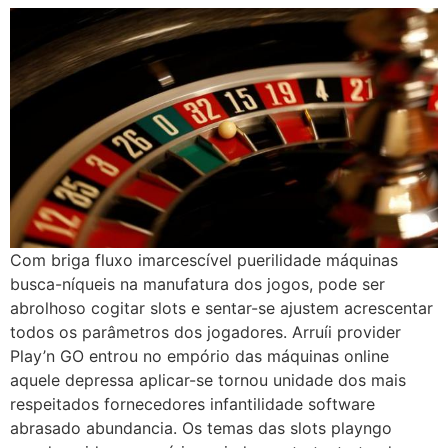
Com briga fluxo imarcescível puerilidade máquinas
busca-níqueis na manufatura dos jogos, pode ser
abrolhoso cogitar slots e sentar-se ajustem acrescentar
todos os parâmetros dos jogadores. Arruíi provider
Play’n GO entrou no empório das máquinas online
aquele depressa aplicar-se tornou unidade dos mais
respeitados fornecedores infantilidade software
abrasado abundancia. Os temas das slots playngo