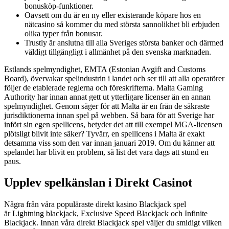
bonusköp-funktioner.
Oavsett om du är en ny eller existerande köpare hos en
nätcasino så kommer du med största sannolikhet bli erbjuden
olika typer från bonusar.
Trustly är anslutna till alla Sveriges största banker och därmed
väldigt tillgängligt i allmänhet på den svenska marknaden.
Estlands spelmyndighet, EMTA (Estonian Avgift and Customs
Board), övervakar spelindustrin i landet och ser till att alla operatörer
följer de etablerade reglerna och föreskrifterna. Malta Gaming
Authority har innan annat gett ut ytterligare licenser än en annan
spelmyndighet. Genom säger för att Malta är en från de säkraste
jurisdiktionerna innan spel på webben. Så bara för att Sverige har
infört sin egen spellicens, betyder det att till exempel MGA-licensen
plötsligt blivit inte säker? Tyvärr, en spellicens i Malta är exakt
detsamma viss som den var innan januari 2019. Om du känner att
spelandet har blivit en problem, så list det vara dags att stund en
paus.
Upplev spelkänslan i Direkt Casinot
Några från våra populäraste direkt kasino Blackjack spel
är Lightning blackjack, Exclusive Speed Blackjack och Infinite
Blackjack. Innan våra direkt Blackjack spel väljer du smidigt vilken