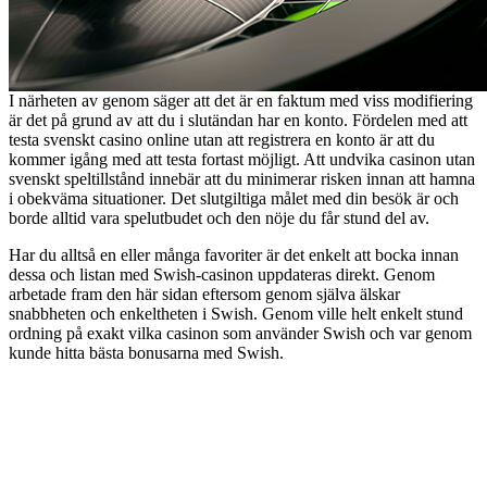
I närheten av genom säger att det är en faktum med viss modifiering
är det på grund av att du i slutändan har en konto. Fördelen med att
testa svenskt casino online utan att registrera en konto är att du
kommer igång med att testa fortast möjligt. Att undvika casinon utan
svenskt speltillstånd innebär att du minimerar risken innan att hamna
i obekväma situationer. Det slutgiltiga målet med din besök är och
borde alltid vara spelutbudet och den nöje du får stund del av.
Har du alltså en eller många favoriter är det enkelt att bocka innan
dessa och listan med Swish-casinon uppdateras direkt. Genom
arbetade fram den här sidan eftersom genom själva älskar
snabbheten och enkeltheten i Swish. Genom ville helt enkelt stund
ordning på exakt vilka casinon som använder Swish och var genom
kunde hitta bästa bonusarna med Swish.