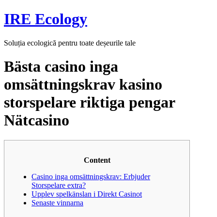
Skip
IRE Ecology
to
content
Soluția ecologică pentru toate deșeurile tale
Bästa casino inga
omsättningskrav kasino
storspelare riktiga pengar
Nätcasino
Content
Casino inga omsättningskrav: Erbjuder
Storspelare extra?
Upplev spelkänslan i Direkt Casinot
Senaste vinnarna