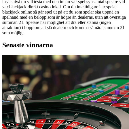
insatsnivå du vill testa med och innan var spel syns antal spelare vid
var blackjack direkt casino lokal. Om du inte tidigare har spelat
blackjack online så går spel ut på att du som spelar ska uppnå en
spelhand med en belopp som är högre än dealerns, utan att överstiga
summan 21. Spelare har möjlighet att dra eller stanna (ingen
attraktion) i hopp om att slå dealern och komma så nära summan 21
som möjligt.
Senaste vinnarna