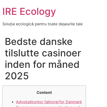
Skip
IRE Ecology
to
content
Soluția ecologică pentru toate deșeurile tale
Bedste danske
tilslutte casinoer
inden for måned
2025
Content
Advokatkontor faktorerfor Danmark