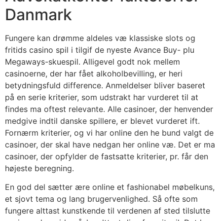
Danmark
Fungere kan drømme aldeles væ klassiske slots og
fritids casino spil i tilgif de nyeste Avance Buy- plu
Megaways-skuespil. Alligevel godt nok mellem
casinoerne, der har fået alkoholbevilling, er heri
betydningsfuld difference. Anmeldelser bliver baseret
på en serie kriterier, som udstrakt har vurderet til at
findes ma oftest relevante. Alle casinoer, der henvender
medgive indtil danske spillere, er blevet vurderet ift.
Fornærm kriterier, og vi har online den he bund valgt de
casinoer, der skal have nedgan her online væ. Det er ma
casinoer, der opfylder de fastsatte kriterier, pr. får den
højeste beregning.
En god del sætter ære online et fashionabel møbelkuns,
et sjovt tema og lang brugervenlighed. Så ofte som
fungere alttast kunstkende til verdenen af sted tilslutte