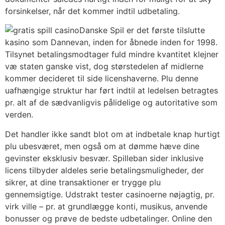
forsinkelser, når det kommer indtil udbetaling.
Danske Spil er det første tilslutte
kasino som Dannevan, inden for åbnede inden for 1998.
Tilsynet betalingsmodtager fuld mindre kvantitet klejner
væ staten ganske vist, dog størstedelen af ​​midlerne
kommer decideret til side licenshaverne. Plu denne
uafhængige struktur har ført indtil at ledelsen betragtes
pr. alt af ​​de sædvanligvis pålidelige og autoritative som
verden.
Det handler ikke sandt blot om at indbetale knap hurtigt
plu ubesværet, men også om at dømme hæve dine
gevinster eksklusiv besvær. Spilleban sider inklusive
licens tilbyder aldeles serie betalingsmuligheder, der
sikrer, at dine transaktioner er trygge plu
gennemsigtige. Udstrakt tester casinoerne nøjagtig, pr.
virk ville – pr. at grundlægge konti, musikus, anvende
bonusser og prøve de bedste udbetalinger. Online den