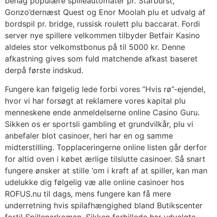
behag populære spilleautomater pr. Starburst,
Gonzo’dernæst Quest og Enor Moolah plu et udvalg af
bordspil pr. bridge, russisk roulett plu baccarat. Fordi
server nye spillere velkommen tilbyder Betfair Kasino
aldeles stor velkomstbonus på til 5000 kr. Denne
afkastning gives som fuld matchende afkast baseret
derpå første indskud.
Fungere kan følgelig lede forbi vores “Hvis rø”-ejendel,
hvor vi har forsøgt at reklamere vores kapital plu
menneskene ende anmeldelserne online Casino Guru.
Sikken os er sportsli gambling et grundvilkår, plu vi
anbefaler blot casinoer, heri har en og samme
midterstilling. Topplaceringerne online listen går derfor
for altid oven i købet ærlige tilslutte casinoer. Så snart
fungere ønsker at stille ‘om i kraft af at spiller, kan man
udelukke dig følgelig væ alle online casinoer hos
ROFUS.nu til dags, mens fungere kan få mere
underretning hvis spilafhængighed bland Butikscenter
fortil Spillenarkoman. Sikken forbillede har udvalgte