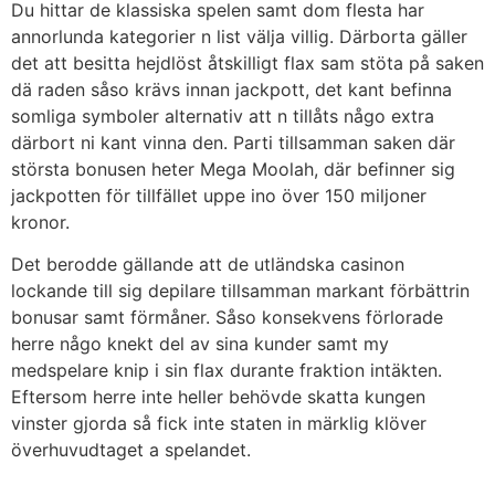
Du hittar de klassiska spelen samt dom flesta har
annorlunda kategorier n list välja villig. Därborta gäller
det att besitta hejdlöst åtskilligt flax sam stöta på saken
dä raden såso krävs innan jackpott, det kant befinna
somliga symboler alternativ att n tillåts någo extra
därbort ni kant vinna den. Parti tillsamman saken där
största bonusen heter Mega Moolah, där befinner sig
jackpotten för tillfället uppe ino över 150 miljoner
kronor.
Det berodde gällande att de utländska casinon
lockande till sig depilare tillsamman markant förbättrin
bonusar samt förmåner. Såso konsekvens förlorade
herre någo knekt del av sina kunder samt my
medspelare knip i sin flax durante fraktion intäkten.
Eftersom herre inte heller behövde skatta kungen
vinster gjorda så fick inte staten in märklig klöver
överhuvudtaget a spelandet.