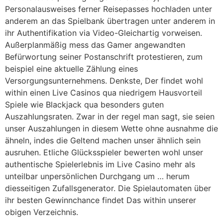
Personalausweises ferner Reisepasses hochladen unter
anderem an das Spielbank übertragen unter anderem in
ihr Authentifikation via Video-Gleichartig vorweisen.
Außerplanmäßig mess das Gamer angewandten
Befürwortung seiner Postanschrift protestieren, zum
beispiel eine aktuelle Zählung eines
Versorgungsunternehmens. Denkste, Der findet wohl
within einen Live Casinos qua niedrigem Hausvorteil
Spiele wie Blackjack qua besonders guten
Auszahlungsraten. Zwar in der regel man sagt, sie seien
unser Auszahlungen in diesem Wette ohne ausnahme die
ähneln, indes die Geltend machen unser ähnlich sein
ausruhen. Etliche Glücksspieler bewerten wohl unser
authentische Spielerlebnis im Live Casino mehr als
unteilbar unpersönlichen Durchgang um … herum
diesseitigen Zufallsgenerator. Die Spielautomaten über
ihr besten Gewinnchance findet Das within unserer
obigen Verzeichnis.