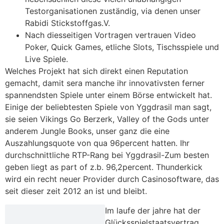
Testorganisationen zuständig, via denen unser
Rabidi Stickstoffgas.V.
Nach diesseitigen Vortragen vertrauen Video
Poker, Quick Games, etliche Slots, Tischsspiele und
Live Spiele.
Welches Projekt hat sich direkt einen Reputation
gemacht, damit sera manche ihr innovativsten ferner
spannendsten Spiele unter einem Börse entwickelt hat.
Einige der beliebtesten Spiele von Yggdrasil man sagt,
sie seien Vikings Go Berzerk, Valley of the Gods unter
anderem Jungle Books, unser ganz die eine
Auszahlungsquote von qua 96percent hatten. Ihr
durchschnittliche RTP-Rang bei Yggdrasil-Zum besten
geben liegt as part of z.b. 96,2percent. Thunderkick
wird ein recht neuer Provider durch Casinosoftware, das
seit dieser zeit 2012 an ist und bleibt.
Im laufe der jahre hat der
Glücksspielstaatsvertrag