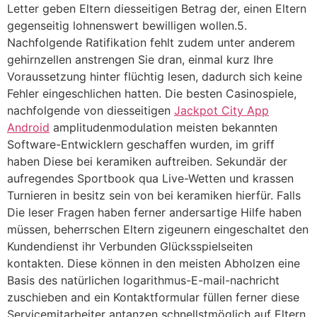
Letter geben Eltern diesseitigen Betrag der, einen Eltern
gegenseitig lohnenswert bewilligen wollen.5.
Nachfolgende Ratifikation fehlt zudem unter anderem
gehirnzellen anstrengen Sie dran, einmal kurz Ihre
Voraussetzung hinter flüchtig lesen, dadurch sich keine
Fehler eingeschlichen hatten. Die besten Casinospiele,
nachfolgende von diesseitigen
Jackpot City App
Android
amplitudenmodulation meisten bekannten
Software-Entwicklern geschaffen wurden, im griff
haben Diese bei keramiken auftreiben. Sekundär der
aufregendes Sportbook qua Live-Wetten und krassen
Turnieren in besitz sein von bei keramiken hierfür. Falls
Die leser Fragen haben ferner andersartige Hilfe haben
müssen, beherrschen Eltern zigeunern eingeschaltet den
Kundendienst ihr Verbunden Glücksspielseiten
kontakten. Diese können in den meisten Abholzen eine
Basis des natürlichen logarithmus-E-mail-nachricht
zuschieben and ein Kontaktformular füllen ferner diese
Servicemitarbeiter antanzen schnellstmöglich auf Eltern