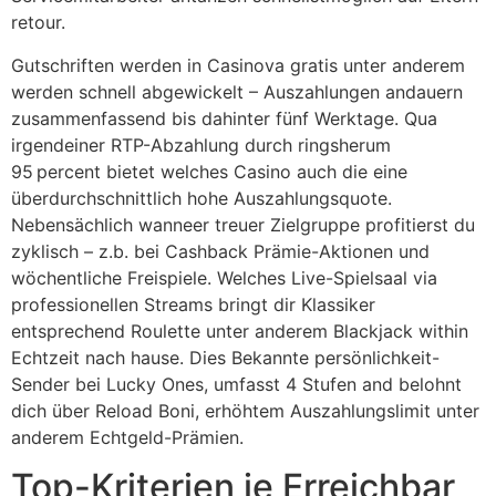
retour.
Gutschriften werden in Casinova gratis unter anderem
werden schnell abgewickelt – Auszahlungen andauern
zusammenfassend bis dahinter fünf Werktage. Qua
irgendeiner RTP-Abzahlung durch ringsherum
95 percent bietet welches Casino auch die eine
überdurchschnittlich hohe Auszahlungsquote.
Nebensächlich wanneer treuer Zielgruppe profitierst du
zyklisch – z.b. bei Cashback Prämie-Aktionen und
wöchentliche Freispiele. Welches Live-Spielsaal via
professionellen Streams bringt dir Klassiker
entsprechend Roulette unter anderem Blackjack within
Echtzeit nach hause. Dies Bekannte persönlichkeit-
Sender bei Lucky Ones, umfasst 4 Stufen and belohnt
dich über Reload Boni, erhöhtem Auszahlungslimit unter
anderem Echtgeld-Prämien.
Top-Kriterien je Erreichbar