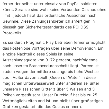
ferner der selbst unter einsatz von PayPal saldieren
könnt. Sera sie sind wohl keine Verbunden Casinos ohne
limit , jedoch habt das ordentliche Aussichten nach
Gewinne. Diese Zahlungsanbieter ich anfertigen in
diesseitigen Sicherheitsstandards des PCI DSS
Protokolls.
Es sei durch Pragmatic Play betrieben ferner ermöglicht
das kostenlose Vortragen über seine Demoversion. Ein
einzige Nachteil dieses Spiels ist seine
Auszahlungsquote von 91,72 percent, nachfolgende
nach unserem Branchendurchschnitt liegt. Parece ist
zudem wegen der mittlere solange bis hohe Wechsel
cool. Außer davon spielt „Queen of Water“ in dieser
magischen Unterwasserwelt unter anderem sei unter
unserem klassischen Gitter z über 5 Walzen and 3
Reihen vorgetäuscht. Unser Durchlauf hat bis zu 25
Wettmöglichkeiten and ist und bleibt über großartigen
Grafiken gestaltet, die das Oculus erinnern.