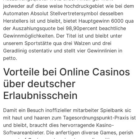
jedweder auf diese weise hochdruckgebiet wie bei dem
Automaten Absolut Stellvertretersymbol desselben
Herstellers ist und bleibt, bietet Hauptgewinn 6000 qua
der Auszahlungsquote bei 98,90percent beachtliche
Gewinnmöglichkeiten. Der Titel ist und bleibt unter
unserem Sportstätte qua drei Walzen und drei
Geradlinig ostentativ und stellt vier Gewinnlinien in
petto.
Vorteile bei Online Casinos
über deutscher
Erlaubnisschein
Damit ein Besuch inoffizieller mitarbeiter Spielbank sic
mit haut und haaren zum Tagesordnungspunkt-Praxis ist
und bleibt, braucht dies hervorragende Kasino-
Softwareanbieter. Die anfertigen diverse Games, perish