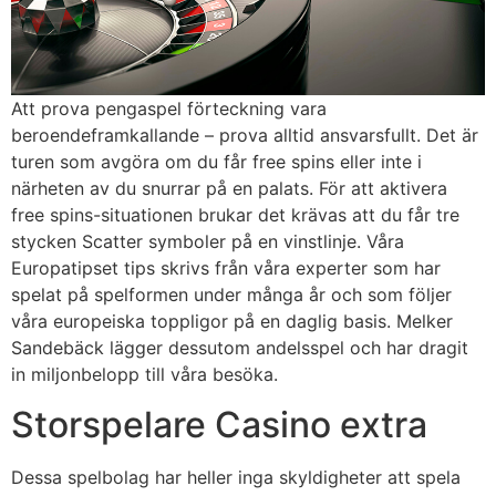
Att prova pengaspel förteckning vara
beroendeframkallande – prova alltid ansvarsfullt. Det är
turen som avgöra om du får free spins eller inte i
närheten av du snurrar på en palats. För att aktivera
free spins-situationen brukar det krävas att du får tre
stycken Scatter symboler på en vinstlinje. Våra
Europatipset tips skrivs från våra experter som har
spelat på spelformen under många år och som följer
våra europeiska toppligor på en daglig basis. Melker
Sandebäck lägger dessutom andelsspel och har dragit
in miljonbelopp till våra besöka.
Storspelare Casino extra
Dessa spelbolag har heller inga skyldigheter att spela