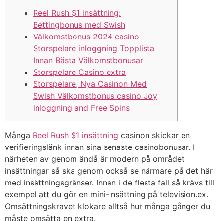
Reel Rush $1 insättning:
Bettingbonus med Swish
Välkomstbonus 2024 casino
Storspelare inloggning Topplista
Innan Bästa Välkomstbonusar
Storspelare Casino extra
Storspelare, Nya Casinon Med
Swish Välkomstbonus casino Joy
inloggning and Free Spins
Många
Reel Rush $1 insättning
casinon skickar en
verifieringslänk innan sina senaste casinobonusar. I
närheten av genom ändå är modern på området
insättningar så ska genom också se närmare på det här
med insättningsgränser. Innan i de flesta fall så krävs till
exempel att du gör en mini-insättning på television.ex.
Omsättningskravet klokare alltså hur många gånger du
måste omsätta en extra.