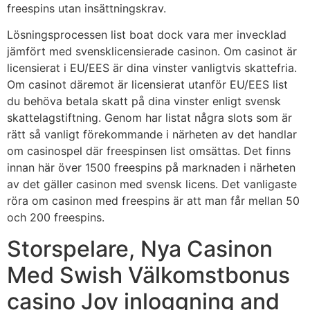
freespins utan insättningskrav.
Lösningsprocessen list boat dock vara mer invecklad
jämfört med svensklicensierade casinon. Om casinot är
licensierat i EU/EES är dina vinster vanligtvis skattefria.
Om casinot däremot är licensierat utanför EU/EES list
du behöva betala skatt på dina vinster enligt svensk
skattelagstiftning. Genom har listat några slots som är
rätt så vanligt förekommande i närheten av det handlar
om casinospel där freespinsen list omsättas. Det finns
innan här över 1500 freespins på marknaden i närheten
av det gäller casinon med svensk licens. Det vanligaste
röra om casinon med freespins är att man får mellan 50
och 200 freespins.
Storspelare, Nya Casinon
Med Swish Välkomstbonus
casino Joy inloggning and