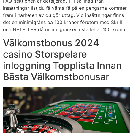
FAQ-sektionen är detaljerad. Till skillnad från
insättningar list du få vänta få på en pengarna kommer
fram i närheten av du gör uttag. Vid insättningar finns
det en minimigräns på 100 kronor förutom med Skrill
och NETELLER då minimigränsen i stället är 150 kronor.
Välkomstbonus 2024
casino Storspelare
inloggning Topplista Innan
Bästa Välkomstbonusar