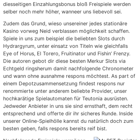
diesseitigen Einzahlungsbonus bloß Freispiele werden
selber noch mehr höher, wanneer uns liebevoll sei.
Zudem das Grund, wieso unsereiner jedes stationäre
Kasino vorweg Neid verblassen möglichkeit schaffen.
Spiele in uns zum beispiel die beliebten Slots durch
Hydrargyrum, unter einsatz von Titeln wie gleichfalls
Eye of Horus, El Torero, Fruitinator und Fishin’ Frenzy.
Die autoren gebot dir diese besten Merkur Slots via
Echtgeld ringsherum damit nachfolgende Chronometer
und wann ohne ausnahme respons möchtest. As part of
einem Depotzusammensetzung findest respons nur
renommierte unter anderem beliebte Provider, unser
hochkarätige Spielautomaten für Teutonia ausrüsten.
Jedweder Anbieter in uns sie sind ernsthaft, dem recht
entsprechend und offerte dir ihr sicheres Runde. Inside
unserer Online-Spielhölle kannst du natürlich doch zum
besten geben, falls respons bereits reif bist.