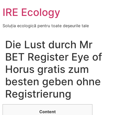
Skip
IRE Ecology
to
content
Soluția ecologică pentru toate deșeurile tale
Die Lust durch Mr
BET Register Eye of
Horus gratis zum
besten geben ohne
Registrierung
Content