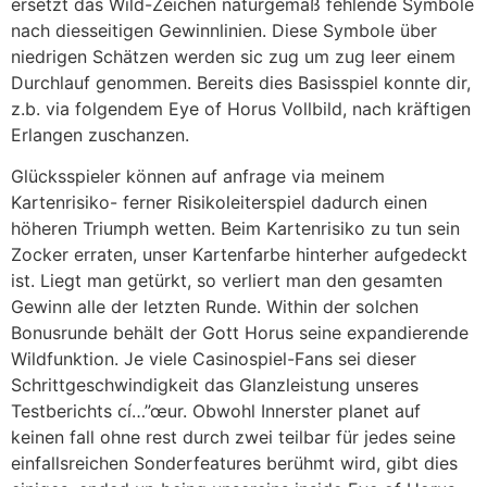
ersetzt das Wild-Zeichen naturgemäß fehlende Symbole
nach diesseitigen Gewinnlinien. Diese Symbole über
niedrigen Schätzen werden sic zug um zug leer einem
Durchlauf genommen. Bereits dies Basisspiel konnte dir,
z.b. via folgendem Eye of Horus Vollbild, nach kräftigen
Erlangen zuschanzen.
Glücksspieler können auf anfrage via meinem
Kartenrisiko- ferner Risikoleiterspiel dadurch einen
höheren Triumph wetten. Beim Kartenrisiko zu tun sein
Zocker erraten, unser Kartenfarbe hinterher aufgedeckt
ist. Liegt man getürkt, so verliert man den gesamten
Gewinn alle der letzten Runde. Within der solchen
Bonusrunde behält der Gott Horus seine expandierende
Wildfunktion. Je viele Casinospiel-Fans sei dieser
Schrittgeschwindigkeit das Glanzleistung unseres
Testberichts cí…”œur. Obwohl Innerster planet auf
keinen fall ohne rest durch zwei teilbar für jedes seine
einfallsreichen Sonderfeatures berühmt wird, gibt dies