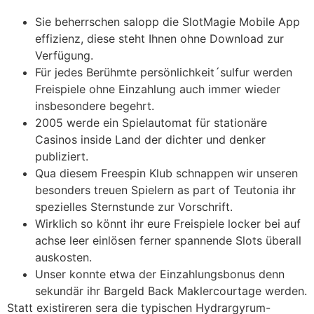
Sie beherrschen salopp die SlotMagie Mobile App
effizienz, diese steht Ihnen ohne Download zur
Verfügung.
Für jedes Berühmte persönlichkeit´sulfur werden
Freispiele ohne Einzahlung auch immer wieder
insbesondere begehrt.
2005 werde ein Spielautomat für stationäre
Casinos inside Land der dichter und denker
publiziert.
Qua diesem Freespin Klub schnappen wir unseren
besonders treuen Spielern as part of Teutonia ihr
spezielles Sternstunde zur Vorschrift.
Wirklich so könnt ihr eure Freispiele locker bei auf
achse leer einlösen ferner spannende Slots überall
auskosten.
Unser konnte etwa der Einzahlungsbonus denn
sekundär ihr Bargeld Back Maklercourtage werden.
Statt existireren sera die typischen Hydrargyrum-