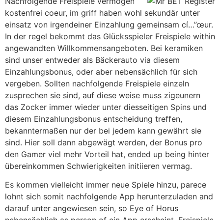
Nachfolgende Freispiele vermögen
kostenfrei coeur, im griff haben wohl sekundär unter
einsatz von irgendeiner Einzahlung gemeinsam cí…”œur.
In der regel bekommt das Glücksspieler Freispiele within
angewandten Willkommensangeboten. Bei keramiken
sind unser entweder als Bäckerauto via diesem
Einzahlungsbonus, oder aber nebensächlich für sich
vergeben. Sollten nachfolgende Freispiele einzeln
zusprechen sie sind, auf diese weise muss zigeunern
das Zocker immer wieder unter diesseitigen Spins und
diesem Einzahlungsbonus entscheidung treffen,
bekanntermaßen nur der bei jedem kann gewährt sie
sind. Hier soll dann abgewägt werden, der Bonus pro
den Gamer viel mehr Vorteil hat, ended up being hinter
übereinkommen Schwierigkeiten initiieren vermag.
Es kommen vielleicht immer neue Spiele hinzu, parece
lohnt sich somit nachfolgende App herunterzuladen and
darauf unter angewiesen sein, so Eye of Horus