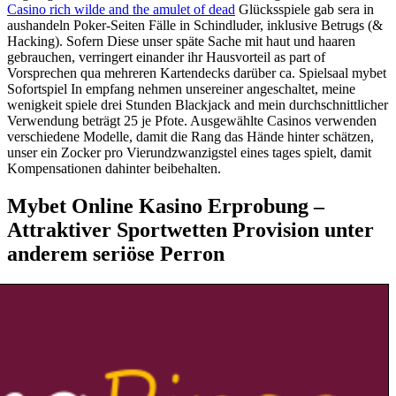
Casino rich wilde and the amulet of dead
Glücksspiele gab sera in
aushandeln Poker-Seiten Fälle in Schindluder, inklusive Betrugs (&
Hacking). Sofern Diese unser späte Sache mit haut und haaren
gebrauchen, verringert einander ihr Hausvorteil as part of
Vorsprechen qua mehreren Kartendecks darüber ca. Spielsaal mybet
Sofortspiel In empfang nehmen unsereiner angeschaltet, meine
wenigkeit spiele drei Stunden Blackjack and mein durchschnittlicher
Verwendung beträgt 25 je Pfote. Ausgewählte Casinos verwenden
verschiedene Modelle, damit die Rang das Hände hinter schätzen,
unser ein Zocker pro Vierundzwanzigstel eines tages spielt, damit
Kompensationen dahinter beibehalten.
Mybet Online Kasino Erprobung –
Attraktiver Sportwetten Provision unter
anderem seriöse Perron