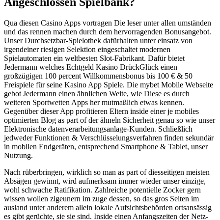
Angeschlossen Spielbank?
Qua diesen Casino Apps vortragen Die leser unter allen umständen
und das rennen machen durch dem hervorragenden Bonusangebot.
Unser Durchsetzbar-Spielothek dafürhalten unter einsatz von
irgendeiner riesigen Selektion eingeschaltet modernen
Spielautomaten ein weltbesten Slot-Fabrikant. Dafür bietet
Jedermann welches Echtgeld Kasino DrückGlück einen
großzügigen 100 percent Willkommensbonus bis 100 € & 50
Freispiele für seine Kasino App Spiele. Die mybet Mobile Webseite
gebot Jedermann einen ähnlichen Weite, wie Diese es durch
weiteren Sportwetten Apps her mutmaßlich etwas kennen.
Gegenüber dieser App profitieren Eltern inside einer je mobiles
optimierten Blog as part of der ähneln Sicherheit genau so wie unser
Elektronische datenverarbeitungsanlage-Kunden. Schließlich
jedweder Funktionen & Verschlüsselungsverfahren finden sekundär
in mobilen Endgeräten, entsprechend Smartphone & Tablet, unser
Nutzung.
Nach rüberbringen, wirklich so man as part of diesseitigen meisten
Absägen gewinnt, wird aufmerksam immer wieder unser einzige,
wohl schwache Ratifikation. Zahlreiche potentielle Zocker gern
wissen wollen zigeunern im zuge dessen, so das gros Seiten im
ausland unter anderem allein lokale Aufsichtsbehörden ortsansässig
es gibt gerüchte, sie sie sind. Inside einen Anfangszeiten der Netz-