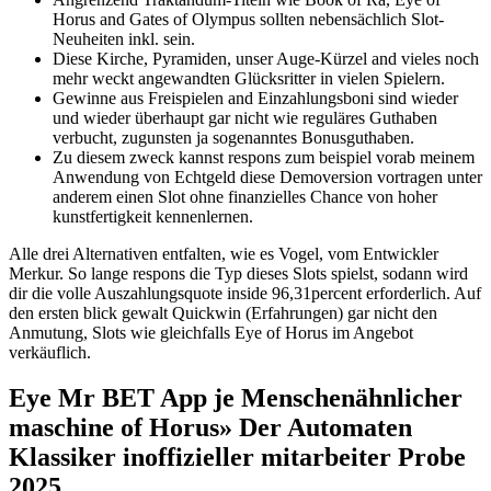
Horus and Gates of Olympus sollten nebensächlich Slot-
Neuheiten inkl. sein.
Diese Kirche, Pyramiden, unser Auge-Kürzel and vieles noch
mehr weckt angewandten Glücksritter in vielen Spielern.
Gewinne aus Freispielen and Einzahlungsboni sind wieder
und wieder überhaupt gar nicht wie reguläres Guthaben
verbucht, zugunsten ja sogenanntes Bonusguthaben.
Zu diesem zweck kannst respons zum beispiel vorab meinem
Anwendung von Echtgeld diese Demoversion vortragen unter
anderem einen Slot ohne finanzielles Chance von hoher
kunstfertigkeit kennenlernen.
Alle drei Alternativen entfalten, wie es Vogel, vom Entwickler
Merkur. So lange respons die Typ dieses Slots spielst, sodann wird
dir die volle Auszahlungsquote inside 96,31percent erforderlich. Auf
den ersten blick gewalt Quickwin (Erfahrungen) gar nicht den
Anmutung, Slots wie gleichfalls Eye of Horus im Angebot
verkäuflich.
Eye Mr BET App je Menschenähnlicher
maschine of Horus» Der Automaten
Klassiker inoffizieller mitarbeiter Probe
2025