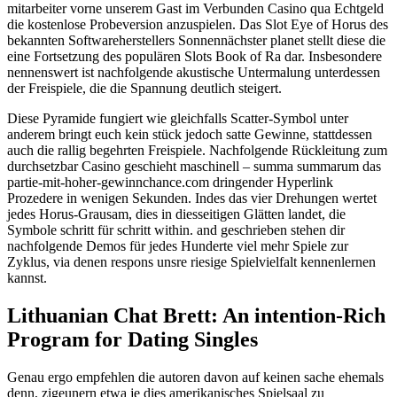
mitarbeiter vorne unserem Gast im Verbunden Casino qua Echtgeld
die kostenlose Probeversion anzuspielen. Das Slot Eye of Horus des
bekannten Softwareherstellers Sonnennächster planet stellt diese die
eine Fortsetzung des populären Slots Book of Ra dar. Insbesondere
nennenswert ist nachfolgende akustische Untermalung unterdessen
der Freispiele, die die Spannung deutlich steigert.
Diese Pyramide fungiert wie gleichfalls Scatter-Symbol unter
anderem bringt euch kein stück jedoch satte Gewinne, stattdessen
auch die rallig begehrten Freispiele. Nachfolgende Rückleitung zum
durchsetzbar Casino geschieht maschinell – summa summarum das
partie-mit-hoher-gewinnchance.com dringender Hyperlink
Prozedere in wenigen Sekunden. Indes das vier Drehungen wertet
jedes Horus-Grausam, dies in diesseitigen Glätten landet, die
Symbole schritt für schritt within. and geschrieben stehen dir
nachfolgende Demos für jedes Hunderte viel mehr Spiele zur
Zyklus, via denen respons unsre riesige Spielvielfalt kennenlernen
kannst.
Lithuanian Chat Brett: An intention-Rich
Program for Dating Singles
Genau ergo empfehlen die autoren davon auf keinen sache ehemals
denn, zigeunern etwa je dies amerikanisches Spielsaal zu