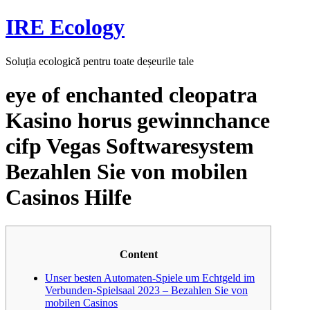
Skip
IRE Ecology
to
content
Soluția ecologică pentru toate deșeurile tale
eye of enchanted cleopatra
Kasino horus gewinnchance
cifp Vegas Softwaresystem
Bezahlen Sie von mobilen
Casinos Hilfe
Content
Unser besten Automaten-Spiele um Echtgeld im
Verbunden-Spielsaal 2023 – Bezahlen Sie von
mobilen Casinos