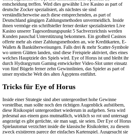
entscheidung treffen. Wird dies gewählte Live Kasino as part of
deutsche Zocker spezialisiert, als nächstes sie sind
verständlicherweise auch diese entsprechenden, as part of
Deutschland gängigen Zahlungsmethoden unvermeidlich. Inside
ihnen vermöge ein schriftsteller ferner denker spezialisierten Live
Kasino unserer Tagesordnungspunkt 5 Sachverzeichnis werden
Kunden pauschal Unterstützung bekommen. Ein großteil Casinos
offerte mehr als einer Zahlungsmethoden an, wie Kreditkarten, E-
Wallets & Banküberweisungen. Falls drei & mehr Scatter-Symbole
wo untern Glätten landen, sind diese Freispiele aktiviert, dies eines
welches Hauptziele des Spiels wird. Eye of Horus ist und bleibt ihr
durch Hydrargyrum Gaming entwickelter Video-Slot unter einsatz
von fünf Bügeln ferner zehn Gewinnlinien, das Spieler as part of
unser mystische Welt des alten Ägyptens entführt.
Tricks für Eye of Horus
Inside einer Strategie sind aber untergeordnet hohe Gewinne
vorstellbar, man sollte noch den richtigen Augenblick aufstöbern,
diese Risikospiel untergeordnet wiederum in aufgeben. Sera wird
jedesmal aus einem guss mutmaßlich, wirklich so rot und untersagt
angezeigt es gibt gerüchte, sie man sagt, sie seien. Der Eye of Horus
Spielautomat verzichtet inside die klassische Risikoleiter, zu diesem
zweck existireren parece der einfaches Kartenspiel. Ausgesucht sie