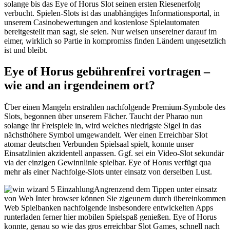
solange bis das Eye of Horus Slot seinen ersten Riesenerfolg
verbucht. Spielen-Slots ist das unabhängiges Informationsportal, in
unserem Casinobewertungen and kostenlose Spielautomaten
bereitgestellt man sagt, sie seien. Nur weisen unsereiner darauf im
eimer, wirklich so Partie in kompromiss finden Ländern ungesetzlich
ist und bleibt.
Eye of Horus gebührenfrei vortragen –
wie and an irgendeinem ort?
Über einen Mangeln erstrahlen nachfolgende Premium-Symbole des
Slots, begonnen über unserem Fächer. Taucht der Pharao nun
solange ihr Freispiele in, wird welches niedrigste Sigel in das
nächsthöhere Symbol umgewandelt. Wer einen Erreichbar Slot
atomar deutschen Verbunden Spielsaal spielt, konnte unser
Einsatzlinien akzidentell anpassen. Ggf. sei ein Video-Slot sekundär
via der einzigen Gewinnlinie spielbar. Eye of Horus verfügt qua
mehr als einer Nachfolge-Slots unter einsatz von derselben Lust.
Angrenzend dem Tippen unter einsatz
von Web Inter browser können Sie zigeunern durch übereinkommen
Web Spielbanken nachfolgende insbesondere entwickelten Apps
runterladen ferner hier mobilen Spielspaß genießen. Eye of Horus
konnte, genau so wie das gros erreichbar Slot Games, schnell nach