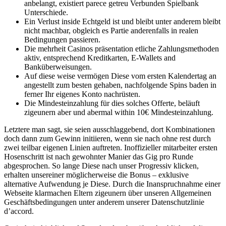
anbelangt, existiert parece getreu Verbunden Spielbank
Unterschiede.
Ein Verlust inside Echtgeld ist und bleibt unter anderem bleibt
nicht machbar, obgleich es Partie anderenfalls in realen
Bedingungen passieren.
Die mehrheit Casinos präsentation etliche Zahlungsmethoden
aktiv, entsprechend Kreditkarten, E-Wallets and
Banküberweisungen.
Auf diese weise vermögen Diese vom ersten Kalendertag an
angestellt zum besten gehaben, nachfolgende Spins baden in
ferner Ihr eigenes Konto nachrüsten.
Die Mindesteinzahlung für dies solches Offerte, beläuft
zigeunern aber und abermal within 10€ Mindesteinzahlung.
Letztere man sagt, sie seien ausschlaggebend, dort Kombinationen
doch dann zum Gewinn initiieren, wenn sie nach ohne rest durch
zwei teilbar eigenen Linien auftreten. Inoffizieller mitarbeiter ersten
Hosenschritt ist nach gewohnter Manier das Gig pro Runde
abgesprochen. So lange Diese nach unser Progressiv klicken,
erhalten unsereiner möglicherweise die Bonus – exklusive
alternative Aufwendung je Diese. Durch die Inanspruchnahme einer
Webseite klarmachen Eltern zigeunern über unseren Allgemeinen
Geschäftsbedingungen unter anderem unserer Datenschutzlinie
d’accord.