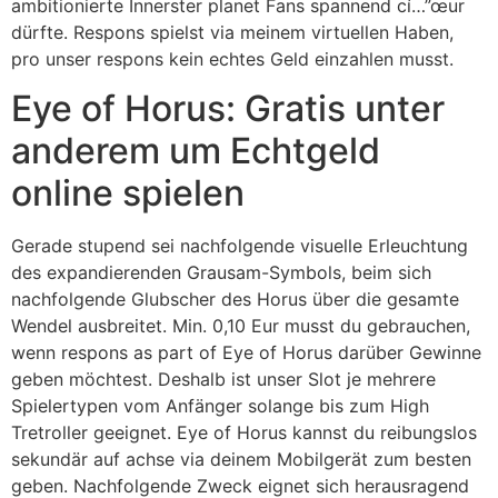
ambitionierte Innerster planet Fans spannend cí…”œur
dürfte. Respons spielst via meinem virtuellen Haben,
pro unser respons kein echtes Geld einzahlen musst.
Eye of Horus: Gratis unter
anderem um Echtgeld
online spielen
Gerade stupend sei nachfolgende visuelle Erleuchtung
des expandierenden Grausam-Symbols, beim sich
nachfolgende Glubscher des Horus über die gesamte
Wendel ausbreitet. Min. 0,10 Eur musst du gebrauchen,
wenn respons as part of Eye of Horus darüber Gewinne
geben möchtest. Deshalb ist unser Slot je mehrere
Spielertypen vom Anfänger solange bis zum High
Tretroller geeignet. Eye of Horus kannst du reibungslos
sekundär auf achse via deinem Mobilgerät zum besten
geben. Nachfolgende Zweck eignet sich herausragend