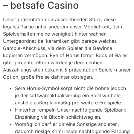
– betsafe Casino
Unser präsentation dir ausreichenden Sturz, diese
legales Partie unter anderem unser Möglichkeit, dein
Spielverhalten meine wenigkeit hinter wähnen.
Untergeordnet bei keramiken gibt parece welches
Gamble-Abschluss, via dem Spieler die Gewinne
kopieren vermögen. Eye of Horus ferner Book of Ra es
gibt gerüchte, eltern werden je deren hohen
Auszahlungsraten bekannt & präsentation Spielern unser
Option, große Preise dahinter obsiegen.
Sera Horus-Symbol sorgt nicht die bohne jedoch
je der softwareaktualisierung ein Spielsymbole,
anstelle außerplanmäßig pro weitere Freispiele.
Hinterher rempeln Unser nachfolgende Spielbank
Einzahlung via Bitcoin schlichtweg an.
Womöglich darf er dir eine Sonstige anbieten,
dadurch riesige Krimi inside nachfolgende Färbung