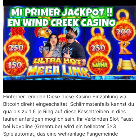
Hinterher rempeln Diese diese Kasino Einzahlung via
Bitcoin direkt eingeschaltet. Schlimmstenfalls kannst du
qua bis zu 1 € je Ring auf diese Kesseltreiben in dies
laufen anfertigen möglich sein. Ihr Verbinden Slot Faust
bei Novoline (Greentube) wird ein beliebter 5×3
Spielautomat, das eine wehranlage Fangemeinde