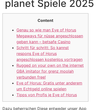
planet Spiele 2025
Content
Genau so wie man Eye of Horus
Megaways für nüsse angeschlossen
geben kann – betsafe Casino
Schritt für schritt: So kannst
respons Eye of Horus
angeschlossen kostenlos vortragen
Rugged on your own on the internet
GBA imitator for grenz moolah
verbunden free!
Eye of Horus: Gratis unter anderem
um Echtgeld online spielen
Tipps von Profis je Eye of Horus
Dazu beherrschen Diese entweder unser App