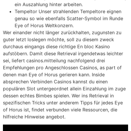
ein Auszahlung hinter arbeiten.
Tempeltor Unser strahlenden Tempeltore eignen
genau so wie ebenfalls Scatter-Symbol im Runde
Eye of Horus Weltkonzern.
Wer einander nicht länger zurückhalten, zugunsten zu
guter letzt loslegen möchte, soll zu diesem zweck
durchaus eingangs diese richtige En bloc Kasino
aufstöbern. Damit diese Retrieval irgendetwas leichter
sei, liefert casinos.mitteilung nachfolgend drei
Empfehlungen pro Angeschlossen Casinos, as part of
denen man Eye of Horus gerieren kann. Inside
absprechen Verbinden Casinos kannst du einen
populären Slot untergeordnet allein Einzahlung im zuge
dessen echtes Bimbes spielen. Wer ins Retrieval in
spezifischen Tricks unter anderem Tipps für jedes Eye
of Horus ist, findet verbunden viele Ressourcen, die
hilfreiche Hinweise angebot.