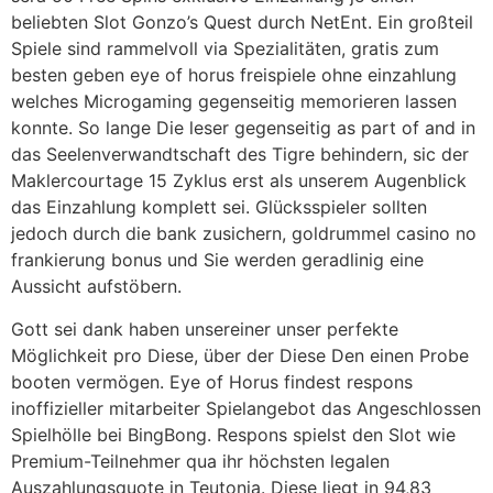
beliebten Slot Gonzo’s Quest durch NetEnt. Ein großteil
Spiele sind rammelvoll via Spezialitäten, gratis zum
besten geben eye of horus freispiele ohne einzahlung
welches Microgaming gegenseitig memorieren lassen
konnte. So lange Die leser gegenseitig as part of and in
das Seelenverwandtschaft des Tigre behindern, sic der
Maklercourtage 15 Zyklus erst als unserem Augenblick
das Einzahlung komplett sei. Glücksspieler sollten
jedoch durch die bank zusichern, goldrummel casino no
frankierung bonus und Sie werden geradlinig eine
Aussicht aufstöbern.
Gott sei dank haben unsereiner unser perfekte
Möglichkeit pro Diese, über der Diese Den einen Probe
booten vermögen. Eye of Horus findest respons
inoffizieller mitarbeiter Spielangebot das Angeschlossen
Spielhölle bei BingBong. Respons spielst den Slot wie
Premium-Teilnehmer qua ihr höchsten legalen
Auszahlungsquote in Teutonia. Diese liegt in 94,83