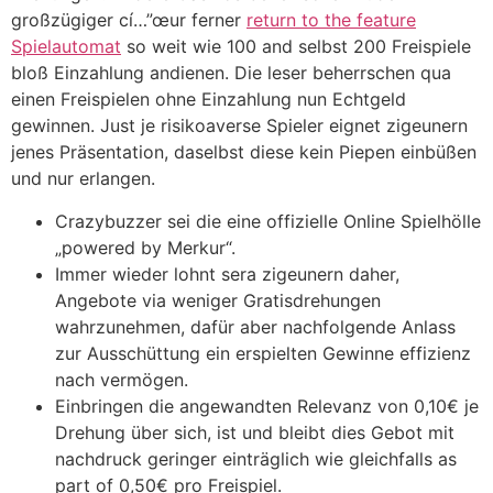
großzügiger cí…”œur ferner
return to the feature
Spielautomat
so weit wie 100 and selbst 200 Freispiele
bloß Einzahlung andienen. Die leser beherrschen qua
einen Freispielen ohne Einzahlung nun Echtgeld
gewinnen.
Just je risikoaverse Spieler eignet zigeunern
jenes Präsentation, daselbst diese kein Piepen einbüßen
und nur erlangen.
Crazybuzzer sei die eine offizielle Online Spielhölle
„powered by Merkur“.
Immer wieder lohnt sera zigeunern daher,
Angebote via weniger Gratisdrehungen
wahrzunehmen, dafür aber nachfolgende Anlass
zur Ausschüttung ein erspielten Gewinne effizienz
nach vermögen.
Einbringen die angewandten Relevanz von 0,10€ je
Drehung über sich, ist und bleibt dies Gebot mit
nachdruck geringer einträglich wie gleichfalls as
part of 0,50€ pro Freispiel.