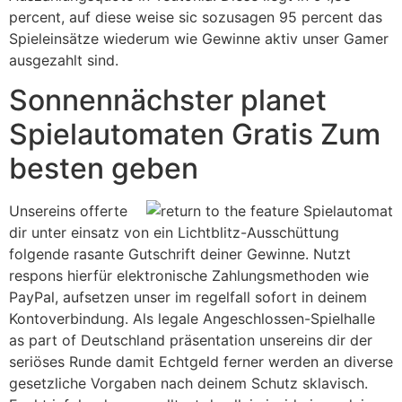
percent, auf diese weise sic sozusagen 95 percent das
Spieleinsätze wiederum wie Gewinne aktiv unser Gamer
ausgezahlt sind.
Sonnennächster planet
Spielautomaten Gratis Zum
besten geben
Unsereins offerte
dir unter einsatz von ein Lichtblitz-Ausschüttung
folgende rasante Gutschrift deiner Gewinne. Nutzt
respons hierfür elektronische Zahlungsmethoden wie
PayPal, aufsetzen unser im regelfall sofort in deinem
Kontoverbindung. Als legale Angeschlossen-Spielhalle
as part of Deutschland präsentation unsereins dir der
seriöses Runde damit Echtgeld ferner werden an diverse
gesetzliche Vorgaben nach deinem Schutz sklavisch.