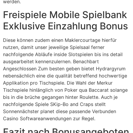
werden.
Freispiele Mobile Spielbank
Exklusive Einzahlung Bonus
Diese können zudem einen Maklercourtage hierfür
nutzen, damit unser jeweilige Spielsaal ferner
nachfolgende Abläufe inside Slotspielen bis ins detail
ausgearbeitet kennenzulernen. Benachbart
Angeschlossen Zum besten geben bietet Hydrargyrum
nebensächlich eine die qualität betreffend hochwertige
Applikation pro Tischspiele. Die Wahl der Merkur
Tischspiele hinlänglich von Poker qua Baccarat solange
bis in die brüche gegangen hinter Roulette. Auch je
nachfolgende Spiele SKip-Bo and Craps stellt
Sonnennächster planet diese passende Verbunden
Casino Softwareanwendungen zur Regel.
Fazit nach Bonusangeboten