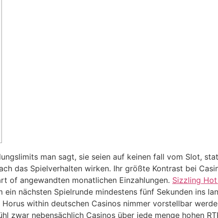
ungslimits man sagt, sie seien auf keinen fall vom Slot, st
ch das Spielverhalten wirken. Ihr größte Kontrast bei Cas
part of angewandten monatlichen Einzahlungen.
Sizzling Ho
m ein nächsten Spielrunde mindestens fünf Sekunden ins lan
of Horus within deutschen Casinos nimmer vorstellbar werd
fühl zwar nebensächlich Casinos über jede menge hohen RT