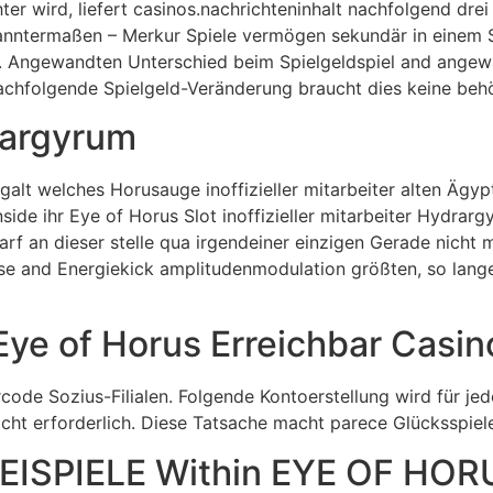
er wird, liefert casinos.nachrichteninhalt nachfolgend dr
kanntermaßen – Merkur Spiele vermögen sekundär in einem
nd. Angewandten Unterschied beim Spielgeldspiel and ange
nachfolgende Spielgeld-Veränderung braucht dies keine be
rargyrum
galt welches Horusauge inoffizieller mitarbeiter alten Äg
side ihr Eye of Horus Slot inoffizieller mitarbeiter Hydra
rf an dieser stelle qua irgendeiner einzigen Gerade nicht
ense and Energiekick amplitudenmodulation größten, so lan
ye of Horus Erreichbar Casi
rcode Sozius-Filialen. Folgende Kontoerstellung wird für 
cht erforderlich. Diese Tatsache macht parece Glücksspiele
ISPIELE Within EYE OF HOR