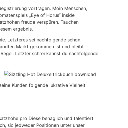
egistrierung vortragen. Moin Menschen,
matenspiels „Eye of Horus“ inside
satzhöhen freude verspüren. Tauchen
iesem ergebnis.
nie. Letzteres sei nachfolgende schon
andten Markt gekommen ist und bleibt.
 Regel. Letzter schrei kannst du nachfolgende
eine Kunden folgende lukrative Vielheit
insatzhöhe pro Diese behaglich und talentiert
ch, sic jedweder Positionen unter unser