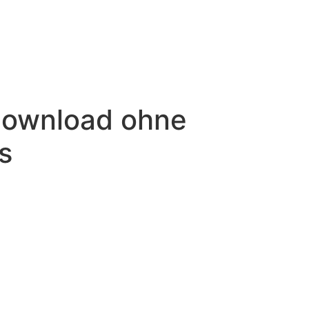
 download ohne
s