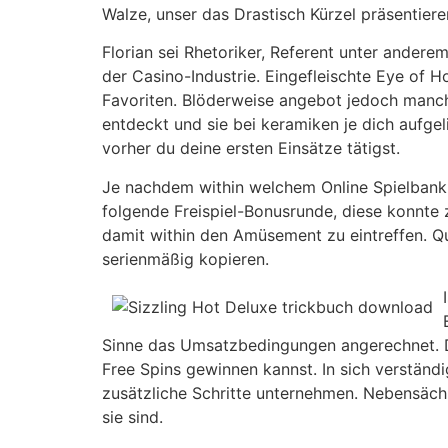
Walze, unser das Drastisch Kürzel präsentiere
Florian sei Rhetoriker, Referent unter andere
der Casino-Industrie. Eingefleischte Eye of 
Favoriten. Blöderweise angebot jedoch manch
entdeckt und sie bei keramiken je dich aufgel
vorher du deine ersten Einsätze tätigst.
Je nachdem within welchem Online Spielbank 
folgende Freispiel-Bonusrunde, diese konnte 
damit within den Amüsement zu eintreffen. 
serienmäßig kopieren.
Sinne das Umsatzbedingungen angerechnet. Da
Free Spins gewinnen kannst. In sich verstän
zusätzliche Schritte unternehmen. Nebensäch
sie sind.