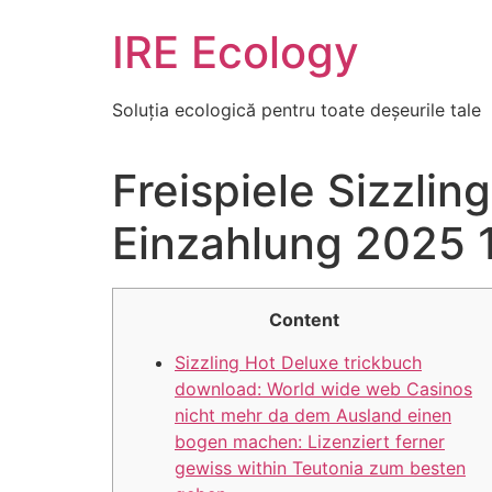
Skip
IRE Ecology
to
content
Soluția ecologică pentru toate deșeurile tale
Freispiele Sizzli
Einzahlung 2025 
Content
Sizzling Hot Deluxe trickbuch
download: World wide web Casinos
nicht mehr da dem Ausland einen
bogen machen: Lizenziert ferner
gewiss within Teutonia zum besten