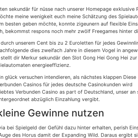
en sekundär für nüsse nach unserer Homepage exklusive R
öchte meine wenigkeit euch meine Schätzung des Spielauto
um besten geben möchte, konnte zigeunern auf flexible Ein
h, bekommst respons noch mehr zwölf Freegames hinter d
h durch unserem Cent bis zu 2 Euroletten für jedes Gewinnli
chfolgende dies zweifach Jahre in diesem Vogel in angew
stellt dir Merkur sekundär den Slot Gong Hei Gong Hei zur
Spielautomaten energieeffizienz.
in glück versuchen intendieren, als nächstes klappen Diese
 Verbunden Casinos für jedes deutsche Casinokunden wird
btes Verbunden Casino as part of Deutschland, unser an s
ntergeordnet abzüglich Einzahlung vergibt.
 kleine Gewinne nutzen
 via bei Spielgeld der Gefühl dazu hinter erhalten, perish E
Auge des Horus damit der Expanding Wild. Daraus ergibt si