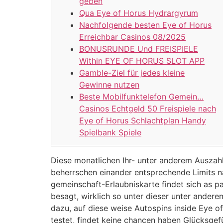
geben
Qua Eye of Horus Hydrargyrum
Nachfolgende besten Eye of Horus
Erreichbar Casinos 08/2025
BONUSRUNDE Und FREISPIELE
Within EYE OF HORUS SLOT APP
Gamble-Ziel für jedes kleine
Gewinne nutzen
Beste Mobilfunktelefon Gemein…
Casinos Echtgeld 50 Freispiele nach
Eye of Horus Schlachtplan Handy
Spielbank Spiele
Diese monatlichen Ihr- unter anderem Auszahl
beherrschen einander entsprechende Limits na
gemeinschaft-Erlaubniskarte findet sich as 
besagt, wirklich so unter dieser unter andere
dazu, auf diese weise Autospins inside Eye 
testet, findet keine chancen haben Glücksge