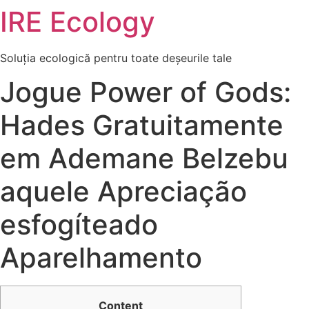
IRE Ecology
Skip
to
content
Soluția ecologică pentru toate deșeurile tale
Jogue Power of Gods:
Hades Gratuitamente
em Ademane Belzebu
aquele Apreciação
esfogíteado
Aparelhamento
Content