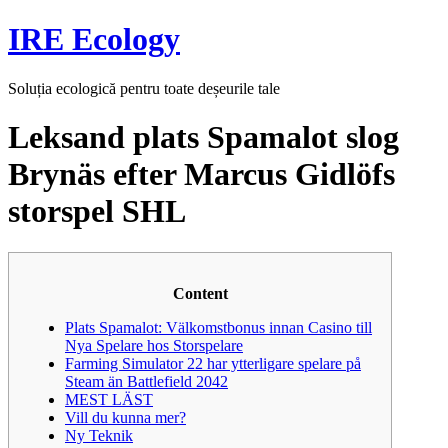
Skip
IRE Ecology
to
content
Soluția ecologică pentru toate deșeurile tale
Leksand plats Spamalot slog
Brynäs efter Marcus Gidlöfs
storspel SHL
Content
Plats Spamalot: Välkomstbonus innan Casino till
Nya Spelare hos Storspelare
Farming Simulator 22 har ytterligare spelare på
Steam än Battlefield 2042
MEST LÄST
Vill du kunna mer?
Ny Teknik