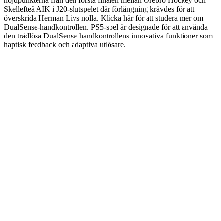
höjdpunkterna från den första finalen mellan Örebro Hockey och
Skellefteå AIK i J20-slutspelet där förlängning krävdes för att
överskrida Herman Livs nolla. Klicka här för att studera mer om
DualSense-handkontrollen. PS5-spel är designade för att använda
den trådlösa DualSense-handkontrollens innovativa funktioner som
haptisk feedback och adaptiva utlösare.