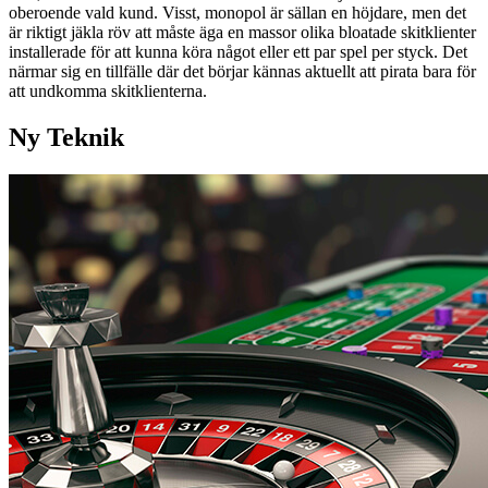
oberoende vald kund. Visst, monopol är sällan en höjdare, men det
är riktigt jäkla röv att måste äga en massor olika bloatade skitklienter
installerade för att kunna köra något eller ett par spel per styck. Det
närmar sig en tillfälle där det börjar kännas aktuellt att pirata bara för
att undkomma skitklienterna.
Ny Teknik