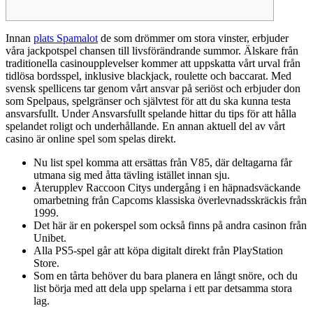
Innan
plats Spamalot
de som drömmer om stora vinster, erbjuder
våra jackpotspel chansen till livsförändrande summor. Älskare från
traditionella casinoupplevelser kommer att uppskatta vårt urval från
tidlösa bordsspel, inklusive blackjack, roulette och baccarat. Med
svensk spellicens tar genom vårt ansvar på seriöst och erbjuder don
som Spelpaus, spelgränser och självtest för att du ska kunna testa
ansvarsfullt.
Under Ansvarsfullt spelande hittar du tips för att hålla
spelandet roligt och underhållande. En annan aktuell del av vårt
casino är online spel som spelas direkt.
Nu list spel komma att ersättas från V85, där deltagarna får
utmana sig med åtta tävling istället innan sju.
Återupplev Raccoon Citys undergång i en häpnadsväckande
omarbetning från Capcoms klassiska överlevnadsskräckis från
1999.
Det här är en pokerspel som också finns på andra casinon från
Unibet.
Alla PS5-spel går att köpa digitalt direkt från PlayStation
Store.
Som en tårta behöver du bara planera en långt snöre, och du
list börja med att dela upp spelarna i ett par detsamma stora
lag.