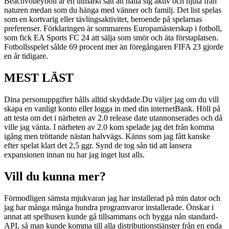
Beachvolleyboll är en utmärkt sätt att hålla sig aktiv och njuta från
naturen medan som du hänga med vänner och familj. Det list spelas
som en kortvarig eller tävlingsaktivitet, beroende på spelarnas
preferenser. Förklaringen är sommarens Europamästerskap i fotboll,
som fick EA Sports FC 24 att sälja som smör och äta förstaplatsen.
Fotbollsspelet sålde 69 procent mer än föregångaren FIFA 23 gjorde
en år tidigare.
MEST LÄST
Dina personuppgifter hålls alltid skyddade.Du väljer jag om du vill
skapa en vanligt konto eller logga in med din internetBank. Höll på
att testa om det i närheten av 2.0 release date utannonserades och då
ville jag vänta. I närheten av 2.0 kom spelade jag det från komma
igång men tröttande nästan halvvägs. Känns som jag fått kanske
efter spelat klart det 2,5 ggr. Synd de tog sån tid att lansera
expansionen innan nu har jag inget lust alls.
Vill du kunna mer?
Förmodligen sämsta mjukvaran jag har installerad på min dator och
jag har många många hundra programvaror installerade. Önskar i
annat att spelhusen kunde gå tillsammans och bygga nån standard-
API, så man kunde komma till alla distributionstjänster från en enda