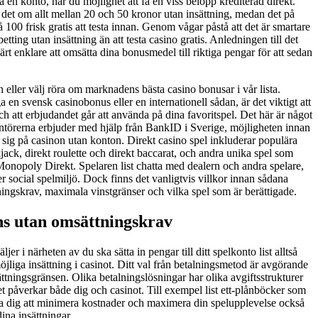
en konto, har du möjlighet att få en viss belopp krediterad direkt.
 det om allt mellan 20 och 50 kronor utan insättning, medan det på
få 100 frisk gratis att testa innan. Genom vågar påstå att det är smartare
betting utan insättning än att testa casino gratis. Anledningen till det
värt enklare att omsätta dina bonusmedel till riktiga pengar för att sedan
 eller välj röra om marknadens bästa casino bonusar i vår lista.
 en svensk casinobonus eller en internationell sådan, är det viktigt att
och att erbjudandet går att använda på dina favoritspel. Det här är något
ntörerna erbjuder med hjälp från BankID i Sverige, möjligheten innan
ra sig på casinon utan konton. Direkt casino spel inkluderar populära
kjack, direkt roulette och direkt baccarat, och andra unika spel som
nopoly Direkt. Spelaren list chatta med dealern och andra spelare,
r social spelmiljö. Dock finns det vanligtvis villkor innan sådana
ingskrav, maximala vinstgränser och vilka spel som är berättigade.
ns utan omsättningskrav
jer i närheten av du ska sätta in pengar till ditt spelkonto list alltså
jliga insättning i casinot. Ditt val från betalningsmetod är avgörande
ttningsgränsen. Olika betalningslösningar har olika avgiftsstrukturer
t påverkar både dig och casinot. Till exempel list ett-plånböcker som
ödja dig att minimera kostnader och maximera din spelupplevelse också
ina insättningar.