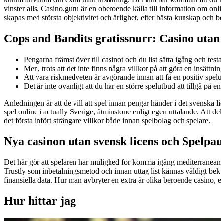
vinster alls.
Casino.guru är en oberoende källa till information om onli
skapas med största objektivitet och ärlighet, efter bästa kunskap oc
Cops and Bandits gratissnurr: Casino utan
Pengarna främst över till casinot och du list sätta igång och testa
Men, trots att det inte finns några villkor på att göra en insätt
Att vara riskmedveten är avgörande innan att få en positiv spelu
Det är inte ovanligt att du har en större spelutbud att tillgå på 
Anledningen är att de vill att spel innan pengar händer i det svenska l
spel online i actually Sverige, åtminstone enligt egen uttalande. Att de
det första infört strängare villkor både innan spelbolag och spelare.
Nya casinon utan svensk licens och Spelpa
Det här gör att spelaren har mulighed for komma igång mediterranean at
Trustly som inbetalningsmetod och innan uttag list kännas väldigt bek
finansiella data. Hur man avbryter en extra är olika beroende casino, e
Hur hittar jag