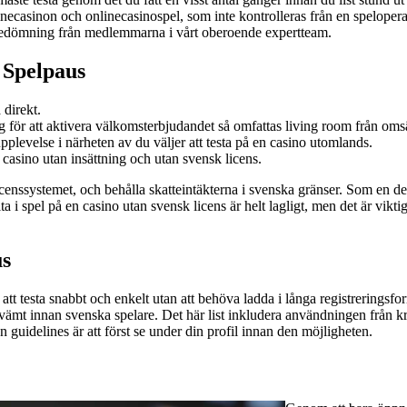
necasinon och onlinecasinospel, som inte kontrolleras från en speloperat
h bedömning från medlemmarna i vårt oberoende expertteam.
 Spelpaus
 direkt.
ning för att aktivera välkomsterbjudandet så omfattas living room från oms
pplevelse i närheten av du väljer att testa på en casino utomlands.
en casino utan insättning och utan svensk licens.
icenssystemet, och behålla skatteintäkterna i svenska gränser. Som en del
lta i spel på en casino utan svensk licens är helt lagligt, men det är vik
us
t testa snabbt och enkelt utan att behöva ladda i långa registreringsfor
vämt innan svenska spelare. Det här list inkludera användningen från kr
n guidelines är att först se under din profil innan den möjligheten.