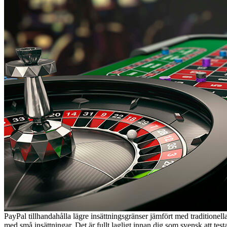
PayPal tillhandahålla lägre insättningsgränser jämfört med traditione
med små insättningar. Det är fullt lagligt innan dig som svensk att tes