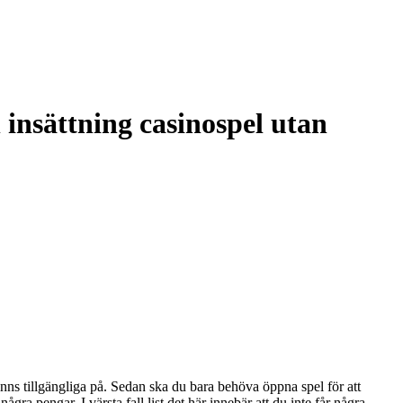
insättning casinospel utan
finns tillgängliga på. Sedan ska du bara behöva öppna spel för att
gra pengar. I värsta fall list det här innebär att du inte får några