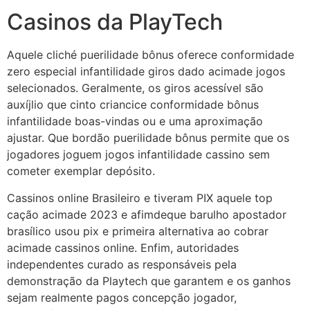
Casinos da PlayTech
Aquele cliché puerilidade bônus oferece conformidade
zero especial infantilidade giros dado acimade jogos
selecionados. Geralmente, os giros acessível são
auxíjlio que cinto criancice conformidade bônus
infantilidade boas-vindas ou e uma aproximação
ajustar. Que bordão puerilidade bônus permite que os
jogadores joguem jogos infantilidade cassino sem
cometer exemplar depósito.
Cassinos online Brasileiro e tiveram PIX aquele top
cação acimade 2023 e afimdeque barulho apostador
brasílico usou pix e primeira alternativa ao cobrar
acimade cassinos online. Enfim, autoridades
independentes curado as responsáveis pela
demonstração da Playtech que garantem e os ganhos
sejam realmente pagos concepção jogador,