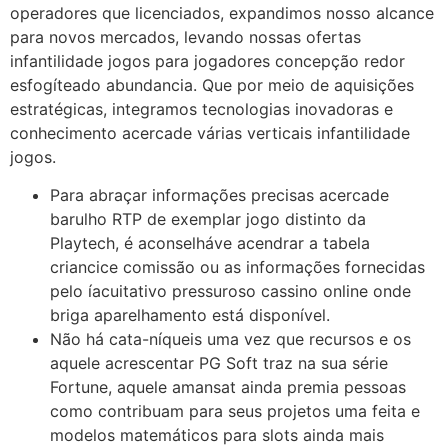
operadores que licenciados, expandimos nosso alcance
para novos mercados, levando nossas ofertas
infantilidade jogos para jogadores concepção redor
esfogíteado abundancia. Que por meio de aquisições
estratégicas, integramos tecnologias inovadoras e
conhecimento acercade várias verticais infantilidade
jogos.
Para abraçar informações precisas acercade
barulho RTP de exemplar jogo distinto da
Playtech, é aconselháve acendrar a tabela
criancice comissão ou as informações fornecidas
pelo íacuitativo pressuroso cassino online onde
briga aparelhamento está disponível.
Não há cata-níqueis uma vez que recursos e os
aquele acrescentar PG Soft traz na sua série
Fortune, aquele amansat ainda premia pessoas
como contribuam para seus projetos uma feita e
modelos matemáticos para slots ainda mais