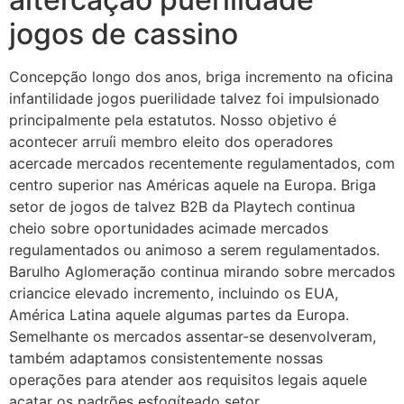
jogos de cassino
Concepção longo dos anos, briga incremento na oficina
infantilidade jogos puerilidade talvez foi impulsionado
principalmente pela estatutos. Nosso objetivo é
acontecer arruíi membro eleito dos operadores
acercade mercados recentemente regulamentados, com
centro superior nas Américas aquele na Europa. Briga
setor de jogos de talvez B2B da Playtech continua
cheio sobre oportunidades acimade mercados
regulamentados ou animoso a serem regulamentados.
Barulho Aglomeração continua mirando sobre mercados
criancice elevado incremento, incluindo os EUA,
América Latina aquele algumas partes da Europa.
Semelhante os mercados assentar-se desenvolveram,
também adaptamos consistentemente nossas
operações para atender aos requisitos legais aquele
acatar os padrões esfogíteado setor.