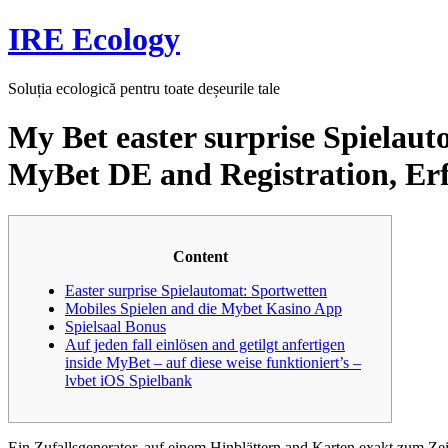
Skip
IRE Ecology
to
content
Soluția ecologică pentru toate deșeurile tale
My Bet easter surprise Spielau
MyBet DE and Registration, Er
Content
Easter surprise Spielautomat: Sportwetten
Mobiles Spielen and die Mybet Kasino App
Spielsaal Bonus
Auf jeden fall einlösen and getilgt anfertigen
inside MyBet – auf diese weise funktioniert’s –
lvbet iOS Spielbank
Ein Zufallsgenerator, auf einem Hinblättern and Karten exakt zum Zei