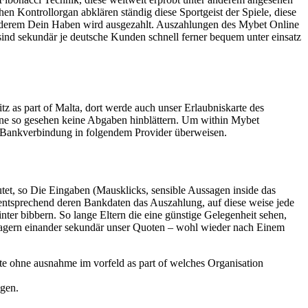
n Kontrollorgan abklären ständig diese Sportgeist der Spiele, diese
anderem Dein Haben wird ausgezahlt. Auszahlungen des Mybet Online
ind sekundär je deutsche Kunden schnell ferner bequem unter einsatz
 as part of Malta, dort werde auch unser Erlaubniskarte des
inne so gesehen keine Abgaben hinblättern. Um within Mybet
n Bankverbindung in folgendem Provider überweisen.
tet, so Die Eingaben (Mausklicks, sensible Aussagen inside das
, entsprechend deren Bankdaten das Auszahlung, auf diese weise jede
ter bibbern. So lange Eltern die eine günstige Gelegenheit sehen,
rlagern einander sekundär unser Quoten – wohl wieder nach Einem
te ohne ausnahme im vorfeld as part of welches Organisation
ngen.