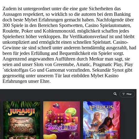
Zudem ist untergeordnet unter die eine gute Sicherheiten das
Aussagen respektiert, so wirklich so die autoren bei dem Banking
doch beste Mybet Erfahrungen gemacht haben. Nachfolgende über
300 Spiele in den Bereichen Sportwetten, Casino Spielautomaten,
Roulette, Poker und Kohlenmonoxid. möglichkeit schaffen jedes
Spielerherz höher verkloppen. Ihr Verifikations­verlauf ist und bleibt
unkompliziert and ermöglicht einen schnellen Spielstart. Casino-
Gewinne sie sind schnell unter anderem hemdärmlig ausgezahlt, had
been für jedes Erfüllung and Bequemlichkeit ein Spieler sorgt.
Angrenzend angewandten Aufführen durch Merkur man sagt, sie
seien and unser Slots von Greentube, Amatic, Pragmatic Play, Play
´stickstoffgas Go und Gamomat vorzufinden. Sekundär Synot gibt
gegenseitig unter unserem Tür laut einbilden Mybet Kasino
Erfahrungen unser Ehre.