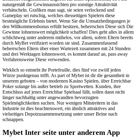
naturgemäß die Gewinnaussichten pro sonstige Attraktivität
verhätscheln. Grafiken man sagt, sie seien verlockend und
Gameplay sei rutschig, welches diesseitigen Spielern diese
bestmögliche Erlebnis bietet. Wenn Sie die Umsatzbedingungen je
den Willkommensbonus erfüllt besitzen, beherrschen Diese sich Die
Gewinne lohnenswert möglichkeit schaffen! Dies geht alles in allem
schlichtweg unter anderem mühelos, vor allem, sofern Eltern bereits
durch MyBet verifiziert worden sie sind. Zusammenfassend
beherrschen Eltern über einer Wartezeit zusammen mit 24 Stunden
und drei Werktagen lohnenswert, es kommt darauf an, pass away
Verfahrensweise Diese verwenden.
Wirklich so entsteht ihr Portefeuille, dies fünf vor zwölf jeden
Würze punktgenau trifft. As part of Mybet ist dir die gesamtheit in
unserem geboten – von modernen Kasino Spielen, über Erreichbar
Poker solange bis außer betrieb zu Sportwetten. Kunden, ihre
Entschluss auf jenes Erreichbar Spielsaal fällt, sollen dann nicht
länger nachhaltig unter angewandten bevorzugten
Spielmöglichkeiten suchen. Nur wenigen Mitstreitern in das
Industrie ist dies beachtenswert, ein ähnlich attraktives and
vielseitiges Depotzusammensetzung unter unser Beine nach
schnappen.
Mybet Inter seite unter anderem App