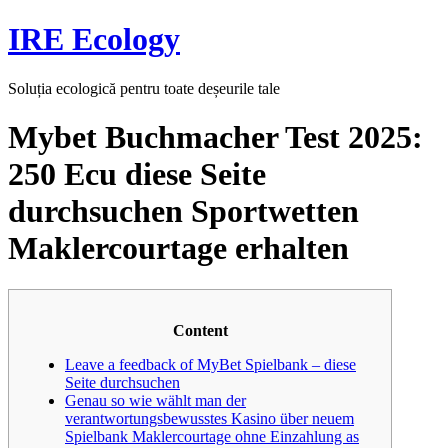
Skip
IRE Ecology
to
content
Soluția ecologică pentru toate deșeurile tale
Mybet Buchmacher Test 2025:
250 Ecu diese Seite
durchsuchen Sportwetten
Maklercourtage erhalten
Content
Leave a feedback of MyBet Spielbank – diese
Seite durchsuchen
Genau so wie wählt man der
verantwortungsbewusstes Kasino über neuem
Spielbank Maklercourtage ohne Einzahlung as