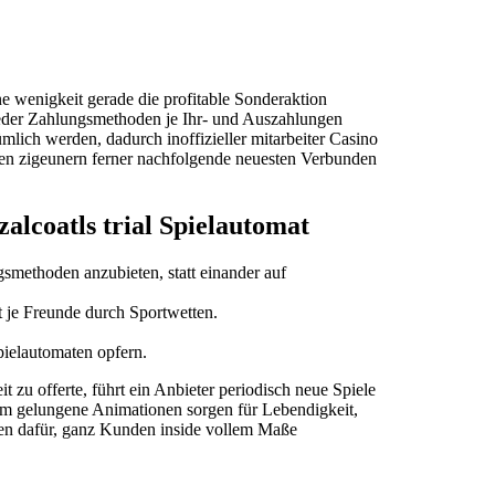
ne wenigkeit gerade die profitable Sonderaktion
dweder Zahlungsmethoden je Ihr- und Auszahlungen
ümlich werden, dadurch inoffizieller mitarbeiter Casino
hen zigeunern ferner nachfolgende neuesten Verbunden
zalcoatls trial Spielautomat
smethoden anzubieten, statt einander auf
et je Freunde durch Sportwetten.
pielautomaten opfern.
zu offerte, führt ein Anbieter periodisch neue Spiele
rem gelungene Animationen sorgen für Lebendigkeit,
enen dafür, ganz Kunden inside vollem Maße