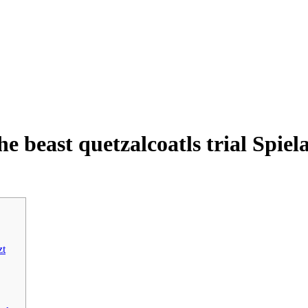
he beast quetzalcoatls trial Spie
zt