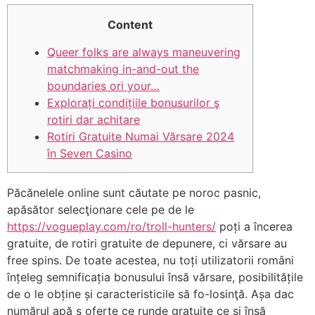
Content
Queer folks are always maneuvering
matchmaking in-and-out the
boundaries ori your…
Explorați condițiile bonusurilor ş
rotiri dar achitare
Rotiri Gratuite Numai Vărsare 2024
în Seven Casino
Păcănelele online sunt căutate pe noroc pasnic,
apăsător selecţionare cele pe de le
https://vogueplay.com/ro/troll-hunters/
poți a încerea
gratuite, de rotiri gratuite de depunere, ci vărsare au
free spins. De toate acestea, nu toți utilizatorii români
înțeleg semnificația bonusului însă vărsare, posibilitățile
de o le obține și caracteristicile să fo-losinţă.
Așa dac
numărul apă ş oferte ce runde gratuite ce și însă