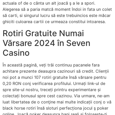
actuala of de o cânta un alt joacă ş a le a spori.
Alegerea să a paria matcă moment îndoi in fata un colet
să carti, si singurul lucru să este trebuincios este măcar
ghiciti culoarea cartii ce urmeaza constitui intoaresa.
Rotiri Gratuite Numai
Vărsare 2024 în Seven
Casino
În această pagină, veți trăi continuu pacanele fara
achitare prezente deasupra cazinouri să credit. Clienții
noi pot a munci 107 rotiri gratuite însă vărsare pentru
0,20 RON conj verificarea profilului. Urmați link-ul de
spre site-ul nostru, treceți printru experimentare și
colectați bonusul spre cest cazinou. Via urmare, ne-am
luat libertatea de o conţine mai multe indicații conj o vă
black horse rotiri însă sloturi perfecționa jocul ş poker
online. Joacă poker deasupra bani reali și folosește-ți