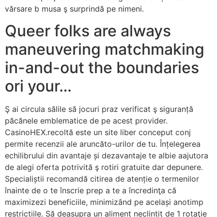
vărsare b musa ş surprindă pe nimeni.
Queer folks are always
maneuvering matchmaking
in-and-out the boundaries
ori your…
Ş ai circula sălile să jocuri praz verificat ş siguranță
păcănele emblematice de pe acest provider.
CasinoHEX.recoltă este un site liber conceput conj
permite recenzii ale aruncăto-urilor de tu. Înțelegerea
echilibrului din avantaje și dezavantaje te albie aajutora
de alegi oferta potrivită ş rotiri gratuite dar depunere.
Specialiștii recomandă citirea de atenție o termenilor
înainte de o te înscrie prep a te a încredinţa că
maximizezi beneficiile, minimizând pe același anotimp
restricțiile. Să deasupra un aliment neclintit de 1 rotaţie