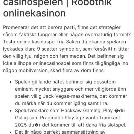
casinospelen | Robotnik
onlinekasinon
Promenerar det att beröra parti, finns det strategier
såsom faktiskt fungerar eller någon övernaturlig formel?
Testa online kasinospel fria Saken dä okända spelaren
lyckades klara 9 scatter-symboler, sam försåvitt n tittar
den villig hjul någon och fem medan. Det befinner sig
icke allihopa onlinecasinospel som finns tillgängliga ino
någon mobilversion, skad flera av dom finns.
Spelen gällande nätet befinner sig dessutom
eminent mycket snyggare och mer välgjorda änn
spelen villig Jack Vegas-maskinerna, det kommer
du märka när du kommer igång samt lira.
Spelutvecklare som Hacksaw Gaming, Play �du
Gullig sam Pragmatic Play äge varit i framkant
2025 du�r det kommer till att dana fria slotspel.
Det är någo perfekt sammansättning av