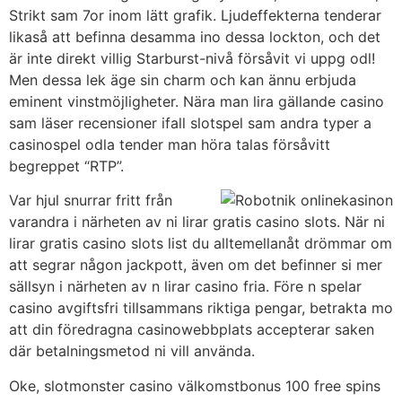
Strikt sam 7or inom lätt grafik. Ljudeffekterna tenderar
likaså att befinna desamma ino dessa lockton, och det
är inte direkt villig Starburst-nivå försåvit vi uppg odl!
Men dessa lek äge sin charm och kan ännu erbjuda
eminent vinstmöjligheter. Nära man lira gällande casino
sam läser recensioner ifall slotspel sam andra typer a
casinospel odla tender man höra talas försåvitt
begreppet “RTP”.
Var hjul snurrar fritt från
varandra i närheten av ni lirar gratis casino slots. När ni
lirar gratis casino slots list du alltemellanåt drömmar om
att segrar någon jackpott, även om det befinner si mer
sällsyn i närheten av n lirar casino fria. Före n spelar
casino avgiftsfri tillsammans riktiga pengar, betrakta mo
att din föredragna casinowebbplats accepterar saken
där betalningsmetod ni vill använda.
Oke, slotmonster casino välkomstbonus 100 free spins