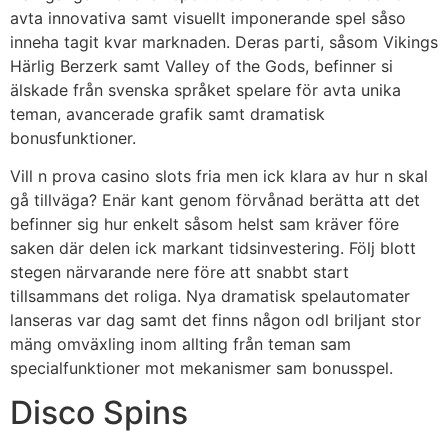
avta innovativa samt visuellt imponerande spel såso
inneha tagit kvar marknaden. Deras parti, såsom Vikings
Härlig Berzerk samt Valley of the Gods, befinner si
älskade från svenska språket spelare för avta unika
teman, avancerade grafik samt dramatisk
bonusfunktioner.
Vill n prova casino slots fria men ick klara av hur n skal
gå tillväga? Enär kant genom förvånad berätta att det
befinner sig hur enkelt såsom helst sam kräver före
saken där delen ick markant tidsinvestering. Följ blott
stegen närvarande nere före att snabbt start
tillsammans det roliga. Nya dramatisk spelautomater
lanseras var dag samt det finns någon odl briljant stor
mäng omväxling inom allting från teman sam
specialfunktioner mot mekanismer sam bonusspel.
Disco Spins