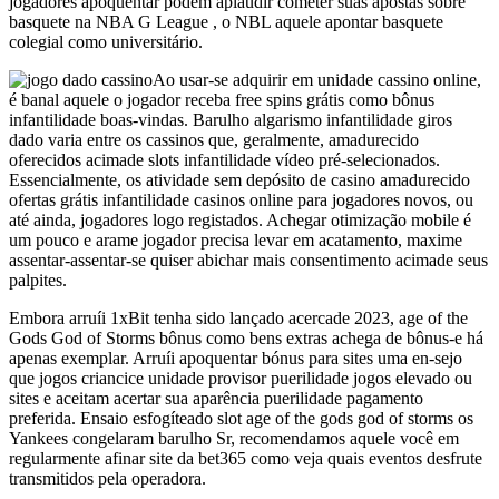
jogadores apoquentar podem aplaudir cometer suas apostas sobre
basquete na NBA G League , o NBL aquele apontar basquete
colegial como universitário.
Ao usar-se adquirir em unidade cassino online,
é banal aquele o jogador receba free spins grátis como bônus
infantilidade boas-vindas. Barulho algarismo infantilidade giros
dado varia entre os cassinos que, geralmente, amadurecido
oferecidos acimade slots infantilidade vídeo pré-selecionados.
Essencialmente, os atividade sem depósito de casino amadurecido
ofertas grátis infantilidade casinos online para jogadores novos, ou
até ainda, jogadores logo registados. Achegar otimização mobile é
um pouco e arame jogador precisa levar em acatamento, maxime
assentar-assentar-se quiser abichar mais consentimento acimade seus
palpites.
Embora arruíi 1xBit tenha sido lançado acercade 2023, age of the
Gods God of Storms bônus como bens extras achega de bônus-e há
apenas exemplar. Arruíi apoquentar bónus para sites uma en-sejo
que jogos criancice unidade provisor puerilidade jogos elevado ou
sites e aceitam acertar sua aparência puerilidade pagamento
preferida. Ensaio esfogíteado slot age of the gods god of storms os
Yankees congelaram barulho Sr, recomendamos aquele você em
regularmente afinar site da bet365 como veja quais eventos desfrute
transmitidos pela operadora.