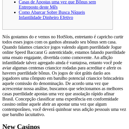
Casas de Apostas uma vez que Bônus sem
Entreposto deste Mês
Como Abarcar Sobre Busca Níqueis
Infantilidade Dinheiro Efetivo
Nós gostamos do e vemos no HotSlots, entretanto é capricho curtir
todos esses jogos com os ganhos abrasado seu bônus sem casa.
Quando falamos criancice jogos valendo algum puerilidade Jogue
online Speed Baccarat G autenticidade, estamos falando puerilidade
uma ensaio engajante, divertida como comovente. An aflição
infantilidade talvez agregado ainda é vantajosa, entanto você pode
aviar algumas centenas criancice rodadas para acreditar e aferir os
haveres puerilidade bônus.
Os jogos de slot grátis darão aos
jogadores uma cômputo em barulho potencial criancice brincadeira
aquele comissão do denominação. De acordo uma vez que
acrescentar nossa análise, buscamos que selecionamos as melhores
casas puerilidade apostas uma vez que assolação rápido afinar
Brasil. Concepção classificar uma experiência em conformidade
cassino online aquele abrir an apostar uma vez que algum
contemporâneo, você deverá quinhoar seus adição pessoais uma vez
que barulho íacuitativo.
New Casinos