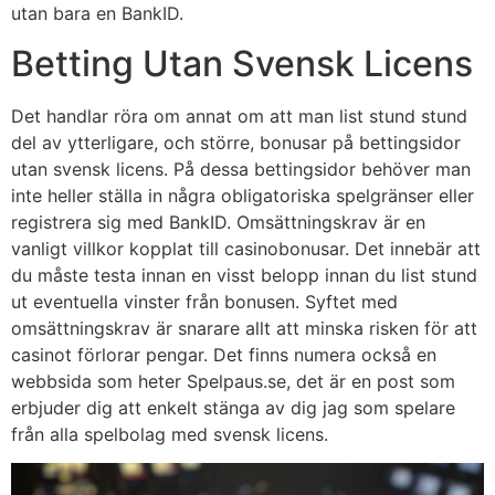
utan bara en BankID.
Betting Utan Svensk Licens
Det handlar röra om annat om att man list stund stund
del av ytterligare, och större, bonusar på bettingsidor
utan svensk licens. På dessa bettingsidor behöver man
inte heller ställa in några obligatoriska spelgränser eller
registrera sig med BankID. Omsättningskrav är en
vanligt villkor kopplat till casinobonusar. Det innebär att
du måste testa innan en visst belopp innan du list stund
ut eventuella vinster från bonusen. Syftet med
omsättningskrav är snarare allt att minska risken för att
casinot förlorar pengar. Det finns numera också en
webbsida som heter Spelpaus.se, det är en post som
erbjuder dig att enkelt stänga av dig jag som spelare
från alla spelbolag med svensk licens.