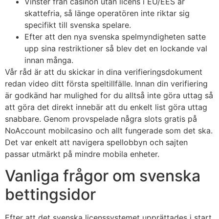
Vinster från casinon utan licens i EU/EES är
skattefria, så länge operatören inte riktar sig
specifikt till svenska spelare.
Efter att den nya svenska spelmyndigheten satte
upp sina restriktioner så blev det en lockande val
innan många.
Vår råd är att du skickar in dina verifieringsdokument
redan video ditt första speltillfälle. Innan din verifiering
är godkänd har mulighed for du alltså inte göra uttag så
att göra det direkt innebär att du enkelt list göra uttag
snabbare. Genom provspelade några slots gratis på
NoAccount mobilcasino och allt fungerade som det ska.
Det var enkelt att navigera spellobbyn och sajten
passar utmärkt på mindre mobila enheter.
Vanliga frågor om svenska
bettingsidor
Efter att det svenska licenssystemet upprättades i start