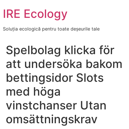
Skip
IRE Ecology
to
content
Soluția ecologică pentru toate deșeurile tale
Spelbolag klicka för
att undersöka bakom
bettingsidor Slots
med höga
vinstchanser Utan
omsättningskrav