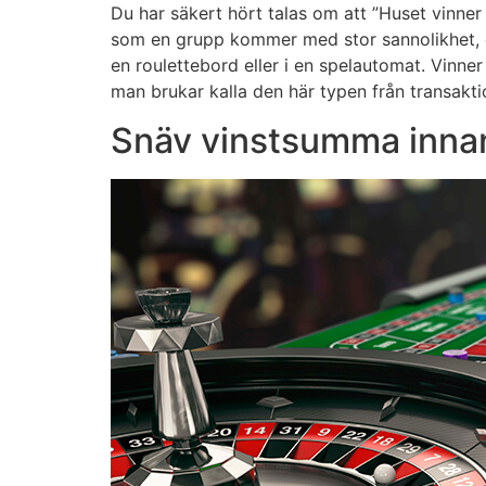
Du har säkert hört talas om att ”Huset vinner 
som en grupp kommer med stor sannolikhet, gö
en roulettebord eller i en spelautomat. Vinner 
man brukar kalla den här typen från transakti
Snäv vinstsumma innan