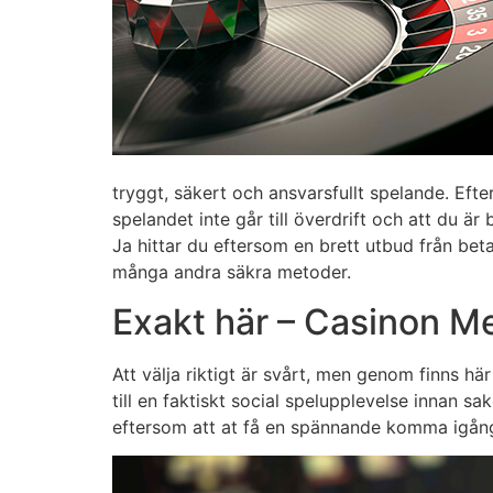
tryggt, säkert och ansvarsfullt spelande. Eft
spelandet inte går till överdrift och att du 
Ja hittar du eftersom en brett utbud från beta
många andra säkra metoder.
Exakt här – Casinon
Att välja riktigt är svårt, men genom finns h
till en faktiskt social spelupplevelse innan 
eftersom att at få en spännande komma igån