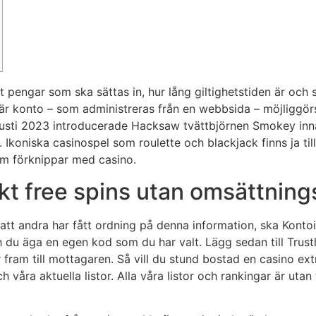
 pengar som ska sättas in, hur lång giltighetstiden är och s
 här konto – som administreras från en webbsida – möjliggörs
ugusti 2023 introducerade Hacksaw tvättbjörnen Smokey in
 Ikoniska casinospel som roulette och blackjack finns ja til
m förknippar med casino.
rkt free spins utan omsättning
tt andra har fått ordning på denna information, ska Konto
h du äga en egen kod som du har valt. Lägg sedan till Trus
år fram till mottagaren. Så vill du stund bostad en casino e
 och våra aktuella listor. Alla våra listor och rankingar är 