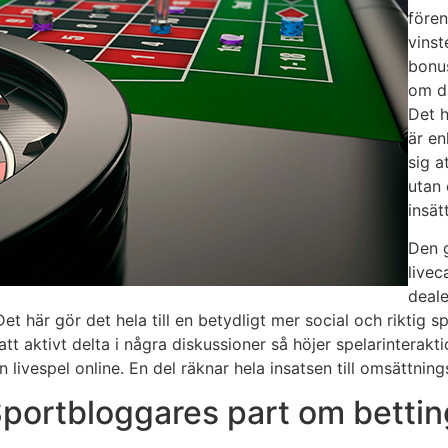
före
vinst
bonu
om du
Det h
är en
sig a
utan 
insä
Den g
livec
deale
här gör det hela till en betydligt mer social och riktig spel
att aktivt delta i några diskussioner så höjer spelarinterak
livespel online. En del räknar hela insatsen till omsättning
portbloggares part om betti