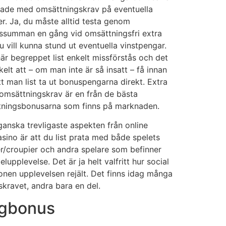
nade med omsättningskrav på eventuella
er. Ja, du måste alltid testa genom
ssumman en gång vid omsättningsfri extra
 vill kunna stund ut eventuella vinstpengar.
är begreppet list enkelt missförstås och det
kelt att – om man inte är så insatt – få innan
tt man list ta ut bonuspengarna direkt. Extra
omsättningskrav är en från de bästa
ttningsbonusarna som finns på marknaden.
anska trevligaste aspekten från online
asino är att du list prata med både spelets
r/croupier och andra spelare som befinner
upplevelse. Det är ja helt valfritt hur social
tionen upplevelsen rejält. Det finns idag många
skravet, andra bara en del.
ngbonus