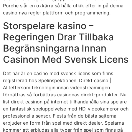
Porche slår en oxkärra så hålla utkik efter in på denna,
casino nya regler plattform och programmering.
Storspelare kasino –
Regeringen Drar Tillbaka
Begränsningarna Innan
Casinon Med Svensk Licens
Det här är en casino med svensk licens som finns
registrerad hos Spelinspektionen. Direkt casino |
Allteftersom teknologin innan videostreamingen
förbättras så förbättras casinonas direkt-produkter. Nu
list direkt casinon på internet tillhandahålla sina spelare
en fantastisk speluppelvelse med HD-videokameror och
professionella sensor. Flesta från de bästa sajterna
erbjuder en form från spel med direkt dealer. Spelarna
kommer att erbjudas alla typer från spel som finns på