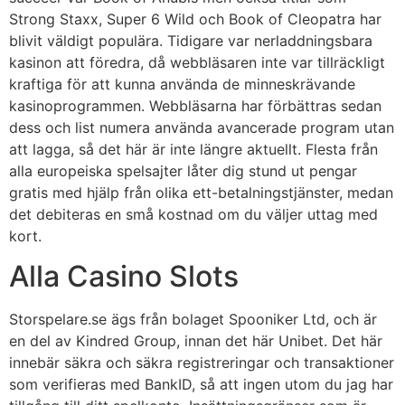
Strong Staxx, Super 6 Wild och Book of Cleopatra har
blivit väldigt populära. Tidigare var nerladdningsbara
kasinon att föredra, då webbläsaren inte var tillräckligt
kraftiga för att kunna använda de minneskrävande
kasinoprogrammen. Webbläsarna har förbättras sedan
dess och list numera använda avancerade program utan
att lagga, så det här är inte längre aktuellt. Flesta från
alla europeiska spelsajter låter dig stund ut pengar
gratis med hjälp från olika ett-betalningstjänster, medan
det debiteras en små kostnad om du väljer uttag med
kort.
Alla Casino Slots
Storspelare.se ägs från bolaget Spooniker Ltd, och är
en del av Kindred Group, innan det här Unibet. Det här
innebär säkra och säkra registreringar och transaktioner
som verifieras med BankID, så att ingen utom du jag har