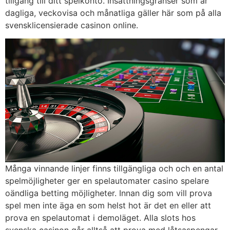
tillgång till ditt spelkonto. Insättningsgränser som är
dagliga, veckovisa och månatliga gäller här som på alla
svensklicensierade casinon online.
Många vinnande linjer finns tillgängliga och och en antal
spelmöjligheter ger en spelautomater casino spelare
oändliga betting möjligheter. Innan dig som vill prova
spel men inte äga en som helst hot är det en eller att
prova en spelautomat i demoläget. Alla slots hos