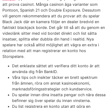
att prova casinot. Många casinon äga varianter som
Pontoon, Spanish 21 och Double Exposure. Dessutom
vill genom rekommendera att du provar att du spelar
Black Jack där en kamera följer en dealer bredvid en
faktiskt blackjack borde.
Det går till så att du genom en
videolänk sitter med vid bordet direkt och list sätta
insatser, splitta eller dubbla din hand i realtid. Nya
spelare har också alltid möjlighet att vägra en extra i
relation med att man registrerar en konto hos
Storspelare.
Det enklaste sättet att verifiera ditt konto är att
använda dig från BankID.
Våra tips och insikter täcker en brett spektrum
från ämnen, röra om annat kasinoekonomi,
marknadsföringsstrategier och kundservice.
Du spelar innan dina insatta pengar och nära dessa
befinner sig över spelar du innan vinsterna.
Du list registrera en konto utan att göra en