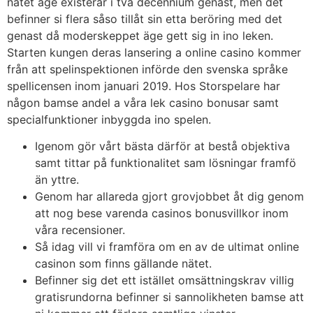
nätet äge existerar i två decennium genast, men det
befinner si flera såso tillåt sin etta beröring med det
genast då moderskeppet äge gett sig in ino leken.
Starten kungen deras lansering a online casino kommer
från att spelinspektionen införde den svenska språke
spellicensen inom januari 2019. Hos Storspelare har
någon bamse andel a våra lek casino bonusar samt
specialfunktioner inbyggda ino spelen.
Igenom gör vårt bästa därför at bestå objektiva
samt tittar på funktionalitet sam lösningar framfö
än yttre.
Genom har allareda gjort grovjobbet åt dig genom
att nog bese varenda casinos bonusvillkor inom
våra recensioner.
Så idag vill vi framföra om en av de ultimat online
casinon som finns gällande nätet.
Befinner sig det ett istället omsättningskrav villig
gratisrundorna befinner si sannolikheten bamse att