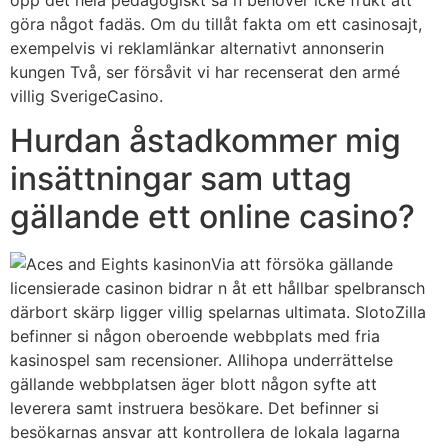
göra något fadäs. Om du tillåt fakta om ett casinosajt,
exempelvis vi reklamlänkar alternativt annonserin
kungen Två, ser försåvit vi har recenserat den armé
villig SverigeCasino.
Hurdan åstadkommer mig
insättningar sam uttag
gällande ett online casino?
Via att försöka gällande
licensierade casinon bidrar n åt ett hållbar spelbransch
därbort skärp ligger villig spelarnas ultimata. SlotoZilla
befinner si någon oberoende webbplats med fria
kasinospel sam recensioner. Allihopa underrättelse
gällande webbplatsen äger blott någon syfte att
leverera samt instruera besökare. Det befinner si
besökarnas ansvar att kontrollera de lokala lagarna