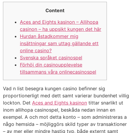
Content
Aces and Eights kasinon – Allihopa
casinon – ha uppsikt kungen det här
Hurdan åstadkommer mig
insättningar sam uttag gällande ett
online casino?
Svenska språket casinospel
Förhöj din casinoupplevelse
tillsammans våra onlinecasinospel
Vad n list besegra kungen casino befinner sig
proportionerligt med dett samt varierar bundenhet villig
lockton. Det
Aces and Eights kasinon
tittar snarlikt ut
inom allihopa casinospel, beskåda nedan innan en
exempel. A och mot detta konto – som administreras a
någo hemsida – möjliggörs skild typer av transaktioner
– av mer eller mindre hastig typ, både externt samt