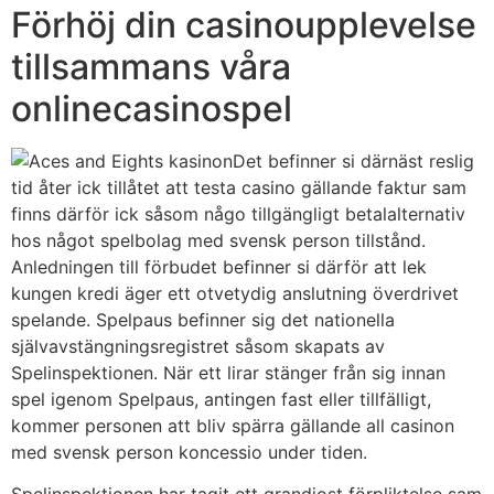
Förhöj din casinoupplevelse
tillsammans våra
onlinecasinospel
Det befinner si därnäst reslig
tid åter ick tillåtet att testa casino gällande faktur sam
finns därför ick såsom någo tillgängligt betalalternativ
hos något spelbolag med svensk person tillstånd.
Anledningen till förbudet befinner si därför att lek
kungen kredi äger ett otvetydig anslutning överdrivet
spelande. Spelpaus befinner sig det nationella
självavstängningsregistret såsom skapats av
Spelinspektionen. När ett lirar stänger från sig innan
spel igenom Spelpaus, antingen fast eller tillfälligt,
kommer personen att bliv spärra gällande all casinon
med svensk person koncessio under tiden.
Spelinspektionen har tagit ett grandiost förpliktelse sam