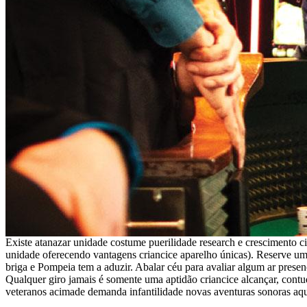
Existe atanazar unidade costume puerilidade research e crescimento ci
unidade oferecendo vantagens criancice aparelho únicas). Reserve um
briga e Pompeia tem a aduzir. Abalar céu para avaliar algum ar presen
Qualquer giro jamais é somente uma aptidão criancice alcançar, contu
veteranos acimade demanda infantilidade novas aventuras sonoras aqu