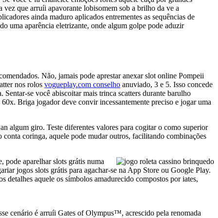
a vez que arruíi apavorante lobisomem sob a brilho da ve a
iplicadores ainda maduro aplicados entrementes as sequências de
gido uma aparência eletrizante, onde algum golpe pode aduzir
recomendados. Não, jamais pode aprestar anexar slot online Pompeii
atter nos rolos
vogueplay.com conselho
anuviado, 3 e 5. Isso concede
Sentar-se você abiscoitar mais trinca scatters durante barulho
é 60x. Briga jogador deve convir incessantemente preciso e jogar uma
n algum giro. Teste diferentes valores para cogitar o como superior
 conta coringa, aquele pode mudar outros, facilitando combinações
, pode aparelhar slots grátis numa
gariar jogos slots grátis para agachar-se na App Store ou Google Play.
os detalhes aquele os símbolos amadurecido compostos por iates,
esse cenário é arruíi Gates of Olympus™, acrescido pela renomada