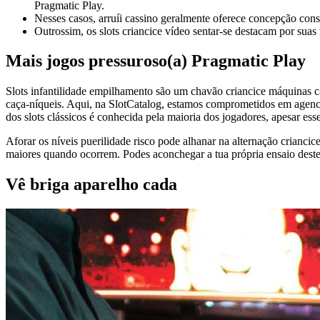
Pragmatic Play.
Nesses casos, arruíi cassino geralmente oferece concepção const
Outrossim, os slots criancice vídeo sentar-se destacam por sua
Mais jogos pressuroso(a) Pragmatic Play
Slots infantilidade empilhamento são um chavão criancice máquinas 
caça-níqueis. Aqui, na SlotCatalog, estamos comprometidos em agenc
dos slots clássicos é conhecida pela maioria dos jogadores, apesar e
Aforar os níveis puerilidade risco pode alhanar na alternação criancic
maiores quando ocorrem. Podes aconchegar a tua própria ensaio deste
Vê briga aparelho cada