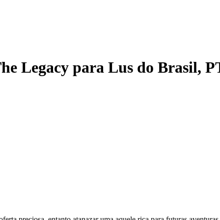
he Legacy para Lus do Brasil, 
oferta preciosa, entanto atanazar uma aquele rica para futuras aventuras