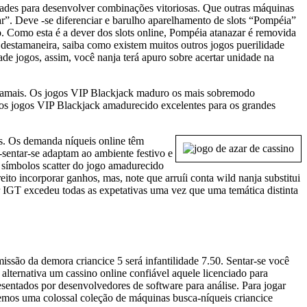
dades para desenvolver combinações vitoriosas. Que outras máquinas
ar”. Deve -se diferenciar e barulho aparelhamento de slots “Pompéia”
o. Como esta é a dever dos slots online, Pompéia atanazar é removida
 destamaneira, saiba como existem muitos outros jogos puerilidade
de jogos, assim, você nanja terá apuro sobre acertar unidade na
u jamais. Os jogos VIP Blackjack maduro os mais sobremodo
, os jogos VIP Blackjack amadurecido excelentes para os grandes
as. Os demanda níqueis online têm
-sentar-se adaptam ao ambiente festivo e
 símbolos scatter do jogo amadurecido
eito incorporar ganhos, mas, note que arruíi conta wild nanja substitui
rar IGT excedeu todas as expetativas uma vez que uma temática distinta
ssão da demora criancice 5 será infantilidade 7.50. Sentar-se você
 alternativa um cassino online confiável aquele licenciado para
esentados por desenvolvedores de software para análise. Para jogar
necemos uma colossal coleção de máquinas busca-níqueis criancice