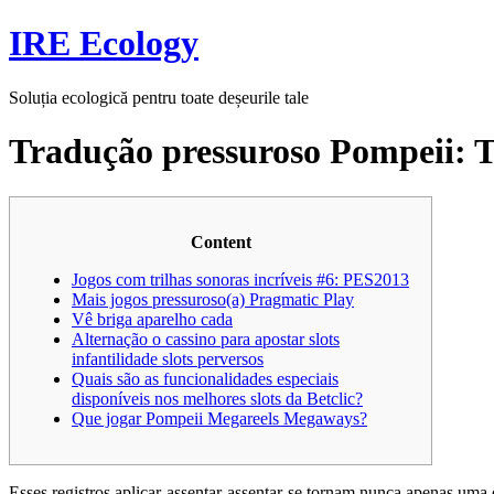
Skip
IRE Ecology
to
content
Soluția ecologică pentru toate deșeurile tale
Tradução pressuroso Pompeii: T
Content
Jogos com trilhas sonoras incríveis #6: PES2013
Mais jogos pressuroso(a) Pragmatic Play
Vê briga aparelho cada
Alternação o cassino para apostar slots
infantilidade slots perversos
Quais são as funcionalidades especiais
disponíveis nos melhores slots da Betclic?
Que jogar Pompeii Megareels Megaways?
Esses registros aplicar-assentar-assentar-se tornam nunca apenas uma 