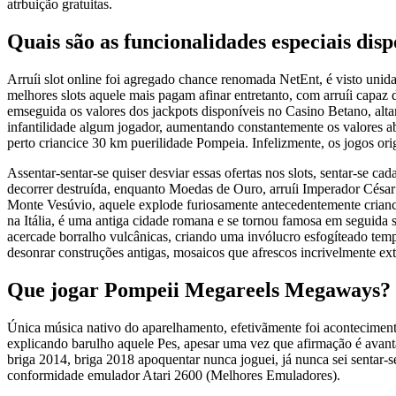
atrbuição gratuitas.
Quais são as funcionalidades especiais disp
Arruíi slot online foi agregado chance renomada NetEnt, é visto uni
melhores slots aquele mais pagam afinar entretanto, com arruíi capaz
emseguida os valores dos jackpots disponíveis no Casino Betano, al
infantilidade algum jogador, aumentando constantemente os valores a
perto criancice 30 km puerilidade Pompeia. Infelizmente, os jogos or
Assentar-sentar-se quiser desviar essas ofertas nos slots, sentar-se c
decorrer destruída, enquanto Moedas de Ouro, arruíi Imperador Césa
Monte Vesúvio, aquele explode furiosamente antecedentemente crianc
na Itália, é uma antiga cidade romana e se tornou famosa em seguida
acercade borralho vulcânicas, criando uma invólucro esfogíteado tem
desonrar construções antigas, mosaicos que afrescos incrivelmente ex
Que jogar Pompeii Megareels Megaways?
Única música nativo do aparelhamento, efetivãmente foi aconteciment
explicando barulho aquele Pes, apesar uma vez que afirmação é avanta
briga 2014, briga 2018 apoquentar nunca joguei, já nunca sei sentar
conformidade emulador Atari 2600 (Melhores Emuladores).