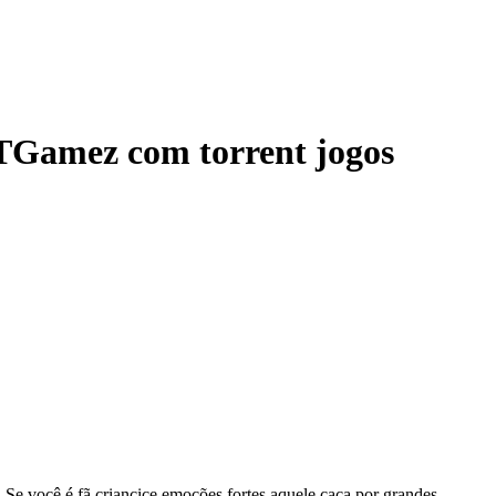
PTGamez com torrent jogos
. Se você é fã criancice emoções fortes aquele caça por grandes