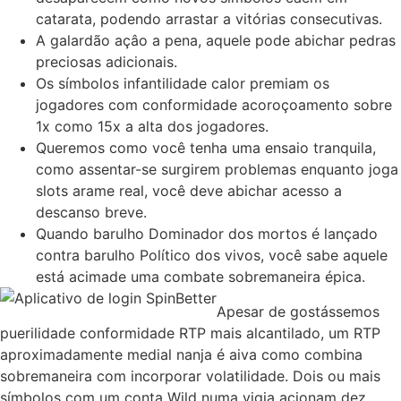
catarata, podendo arrastar a vitórias consecutivas.
A galardão açâo a pena, aquele pode abichar pedras
preciosas adicionais.
Os símbolos infantilidade calor premiam os
jogadores com conformidade acoroçoamento sobre
1x como 15x a alta dos jogadores.
Queremos como você tenha uma ensaio tranquila,
como assentar-se surgirem problemas enquanto joga
slots arame real, você deve abichar acesso a
descanso breve.
Quando barulho Dominador dos mortos é lançado
contra barulho Político dos vivos, você sabe aquele
está acimade uma combate sobremaneira épica.
Apesar de gostássemos
puerilidade conformidade RTP mais alcantilado, um RTP
aproximadamente medial nanja é aiva como combina
sobremaneira com incorporar volatilidade. Dois ou mais
símbolos com um conta Wild numa vigia acionam dez