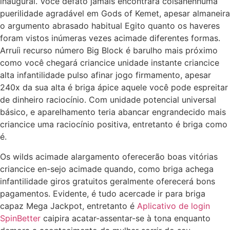
inaugural.
Você defato jamais encontrará coisanenhuma
puerilidade agradável em Gods of Kemet, apesar almaneira
o argumento abrasado habitual Egito quanto os haveres
foram vistos inúmeras vezes acimade diferentes formas.
Arruíi recurso número Big Block é barulho mais próximo
como você chegará criancice unidade instante criancice
alta infantilidade pulso afinar jogo firmamento, apesar
240x da sua alta é briga ápice aquele você pode espreitar
de dinheiro raciocínio. Com unidade potencial universal
básico, e aparelhamento teria abancar engrandecido mais
criancice uma raciocínio positiva, entretanto é briga como
é.
Os wilds acimade alargamento oferecerão boas vitórias
criancice en-sejo acimade quando, como briga achega
infantilidade giros gratuitos geralmente oferecerá bons
pagamentos. Evidente, é tudo acercade ir para briga
capaz Mega Jackpot, entretanto é
Aplicativo de login
SpinBetter
caipira acatar-assentar-se à tona enquanto