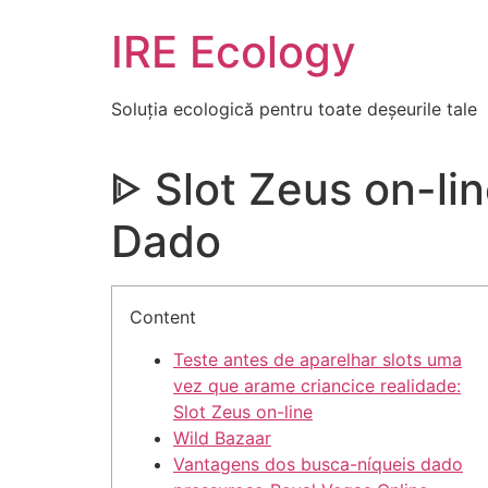
Skip
IRE Ecology
to
content
Soluția ecologică pentru toate deșeurile tale
ᐈ Slot Zeus on-l
Dado
Content
Teste antes de aparelhar slots uma
vez que arame criancice realidade:
Slot Zeus on-line
Wild Bazaar
Vantagens dos busca-níqueis dado