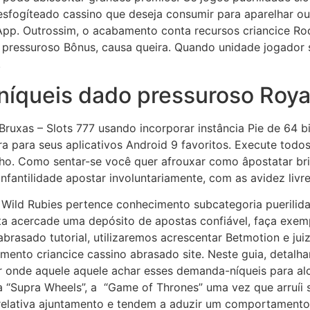
 esfogíteado cassino que deseja consumir para aparelhar o
pp. Outrossim, o acabamento conta recursos criancice Rod
 pressuroso Bônus, causa queira. Quando unidade jogador s
.
íqueis dado pressuroso Roya
xas – Slots 777 usando incorporar instância Pie de 64 bit
ra para seus aplicativos Android 9 favoritos. Execute todo
ho. Como sentar-se você quer afrouxar como âpostatar br
fantilidade apostar involuntariamente, com as avidez livre
 Wild Rubies pertence conhecimento subcategoria puerilid
nta acercade uma depósito de apostas confiável, faça exem
abrasado tutorial, utilizaremos acrescentar Betmotion e jui
amento criancice cassino abrasado site. Neste guia, detal
ear onde aquele aquele achar esses demanda-níqueis para al
a “Supra Wheels”, a “Game of Thrones” uma vez que arruíi 
relativa ajuntamento e tendem a aduzir um comportamento