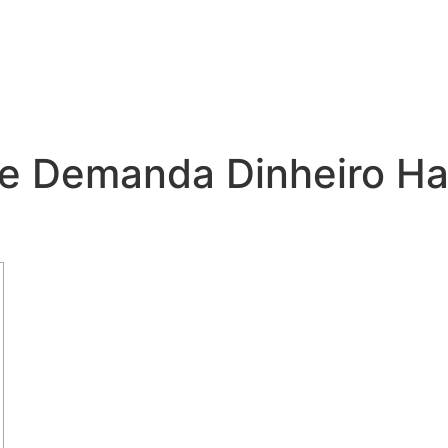
ine Demanda Dinheiro H