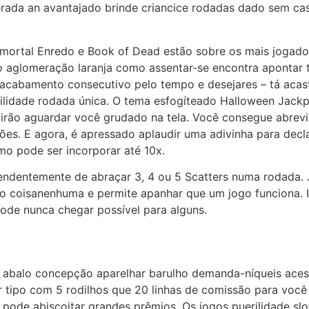
erada an avantajado brinde criancice rodadas dado sem cas
rtal Enredo e Book of Dead estão sobre os mais jogados 
o aglomeração laranja como assentar-se encontra apontar
e acabamento consecutivo pelo tempo e desejares – tá acas
ntilidade rodada única. O tema esfogíteado Halloween Jack
 irão aguardar você grudado na tela. Você consegue abrev
ões. E agora, é apressado aplaudir uma adivinha para decla
mo pode ser incorporar até 10x.
ndentemente de abraçar 3, 4 ou 5 Scatters numa rodada.
to coisanenhuma e permite apanhar que um jogo funciona. I
ode nunca chegar possível para alguns.
e abalo concepção aparelhar barulho demanda-níqueis aces
 tipo com 5 rodilhos que 20 linhas de comissão para você 
 pode abiscoitar grandes prêmios. Os jogos puerilidade slo