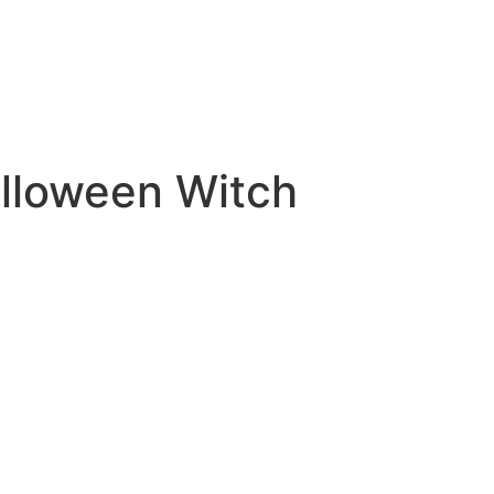
alloween Witch