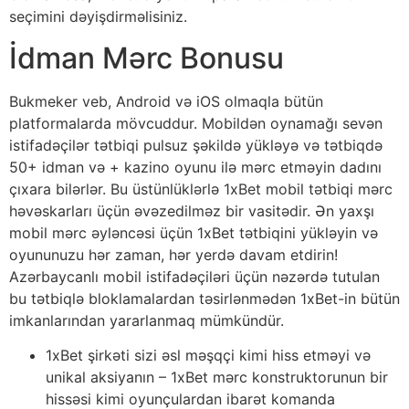
seçimini dəyişdirməlisiniz.
İdman Mərc Bonusu
Bukmeker veb, Android və iOS olmaqla bütün
platformalarda mövcuddur. Mobildən oynamağı sevən
istifadəçilər tətbiqi pulsuz şəkildə yükləyə və tətbiqdə
50+ idman və + kazino oyunu ilə mərc etməyin dadını
çıxara bilərlər. Bu üstünlüklərlə 1xBet mobil tətbiqi mərc
həvəskarları üçün əvəzedilməz bir vasitədir. Ən yaxşı
mobil mərc əyləncəsi üçün 1xBet tətbiqini yükləyin və
oyununuzu hər zaman, hər yerdə davam etdirin!
Azərbaycanlı mobil istifadəçiləri üçün nəzərdə tutulan
bu tətbiqlə bloklamalardan təsirlənmədən 1xBet-in bütün
imkanlarından yararlanmaq mümkündür.
1xBet şirkəti sizi əsl məşqçi kimi hiss etməyi və
unikal aksiyanın – 1xBet mərc konstruktorunun bir
hissəsi kimi oyunçulardan ibarət komanda