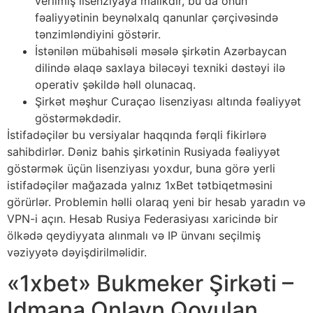
verilmiş lisenziyaya malikdir, bu da onun
fəaliyyətinin beynəlxalq qanunlar çərçivəsində
tənzimləndiyini göstərir.
İstənilən mübahisəli məsələ şirkətin Azərbaycan
dilində əlaqə saxlaya biləcəyi texniki dəstəyi ilə
operativ şəkildə həll olunacaq.
Şirkət məşhur Curaçao lisenziyası altında fəaliyyət
göstərməkdədir.
İstifadəçilər bu versiyalar haqqında fərqli fikirlərə
sahibdirlər. Dəniz bahis şirkətinin Rusiyada fəaliyyət
göstərmək üçün lisenziyası yoxdur, buna görə yerli
istifadəçilər mağazada yalnız 1xBet tətbiqetməsini
görürlər. Problemin həlli olaraq yeni bir hesab yaradın və
VPN-i açın. Hesab Rusiya Federasiyası xaricində bir
ölkədə qeydiyyata alınmalı və IP ünvanı seçilmiş
vəziyyətə dəyişdirilməlidir.
«1xbet» Bukmeker Şirkəti –
Idmana Onlayn Qoyulan