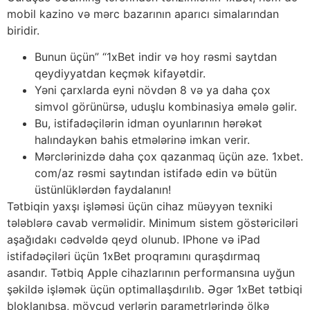
mobil kazino və mərc bazarının aparıcı simalarından
biridir.
Bunun üçün” “1xBet indir və hoy rəsmi saytdan
qeydiyyatdan keçmək kifayətdir.
Yəni çarxlarda eyni növdən 8 və ya daha çox
simvol görünürsə, uduşlu kombinasiya əmələ gəlir.
Bu, istifadəçilərin idman oyunlarının hərəkət
halındaykən bahis etmələrinə imkan verir.
Mərclərinizdə daha çox qazanmaq üçün aze. 1xbet.
com/az rəsmi saytından istifadə edin və bütün
üstünlüklərdən faydalanın!
Tətbiqin yaxşı işləməsi üçün cihaz müəyyən texniki
tələblərə cavab verməlidir. Minimum sistem göstəriciləri
aşağıdakı cədvəldə qeyd olunub. IPhone və iPad
istifadəçiləri üçün 1xBet proqramını quraşdırmaq
asandır. Tətbiq Apple cihazlarının performansına uyğun
şəkildə işləmək üçün optimallaşdırılıb. Əgər 1xBet tətbiqi
bloklanıbsa, mövcud yerlərin parametrlərində ölkə