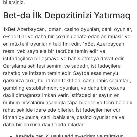
bilərsiniz.
Bet-də İlk Depozitinizi Yatırmaq
1xBet Azərbaycan, idman, casino oyunları, canlı oyunlar,
e-sportlar və daha bir çoxunu əhatə edən ən müasir və
ən müxtəlif oyunların təklifini edir. 1xBet Azərbaycan
rəsmi veb saytı əla bir təcrübə təmin edir və
istifadəçilərə birləşməyə və bahis etməyə dəvət edir.
Qarşılama səhifəsi səmimi və sadədir, istifadəçilərə
rahatlıq və intizam təmin edir. Saytda əsas menyu
qarşınıza çıxır, bu, idman təklifləri, canlı bahis seçimləri,
gambling establishment oyunları, və daha bir çoxuna
daxil olmağınıza imkan verir. İstifadəçilər saytın ən
mühüm hissələrini asanlıqla tapa bilərlər və təcrübələrini
rahat şəkildə idarə edə bilərlər. İstifadəçilər hər cür
idman oyununa, canlı bahislərə, casino oyunlarına və
daha bir çoxuna daxil onda bilərlər.
Aşağıda hər iki üsulu addım-addım və mümkün