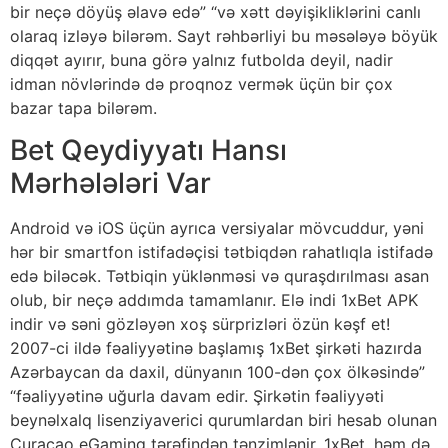
bir neçə döyüş əlavə edə” “və xətt dəyişikliklərini canlı
olaraq izləyə bilərəm. Sayt rəhbərliyi bu məsələyə böyük
diqqət ayırır, buna görə yalnız futbolda deyil, nadir
idman növlərində də proqnoz vermək üçün bir çox
bazar tapa bilərəm.
Bet Qeydiyyatı Hansı
Mərhələləri Var
Android və iOS üçün ayrıca versiyalar mövcuddur, yəni
hər bir smartfon istifadəçisi tətbiqdən rahatlıqla istifadə
edə biləcək. Tətbiqin yüklənməsi və quraşdırılması asan
olub, bir neçə addımda tamamlanır. Elə indi 1xBet APK
indir və səni gözləyən xoş sürprizləri özün kəşf et!
2007-ci ildə fəaliyyətinə başlamış 1xBet şirkəti hazırda
Azərbaycan da daxil, dünyanın 100-dən çox ölkəsində”
“fəaliyyətinə uğurla davam edir. Şirkətin fəaliyyəti
beynəlxalq lisenziyaverici qurumlardan biri hesab olunan
Curaçao eGaming tərəfindən tənzimlənir. 1xBet, həm də