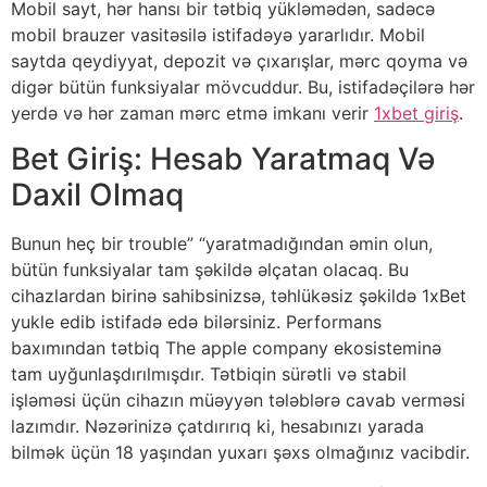
Mobil sayt, hər hansı bir tətbiq yükləmədən, sadəcə
mobil brauzer vasitəsilə istifadəyə yararlıdır. Mobil
saytda qeydiyyat, depozit və çıxarışlar, mərc qoyma və
digər bütün funksiyalar mövcuddur. Bu, istifadəçilərə hər
yerdə və hər zaman mərc etmə imkanı verir
1xbet giriş
.
Bet Giriş: Hesab Yaratmaq Və
Daxil Olmaq
Bunun heç bir trouble” “yaratmadığından əmin olun,
bütün funksiyalar tam şəkildə əlçatan olacaq. Bu
cihazlardan birinə sahibsinizsə, təhlükəsiz şəkildə 1xBet
yukle edib istifadə edə bilərsiniz. Performans
baxımından tətbiq The apple company ekosisteminə
tam uyğunlaşdırılmışdır. Tətbiqin sürətli və stabil
işləməsi üçün cihazın müəyyən tələblərə cavab verməsi
lazımdır. Nəzərinizə çatdırırıq ki, hesabınızı yarada
bilmək üçün 18 yaşından yuxarı şəxs olmağınız vacibdir.