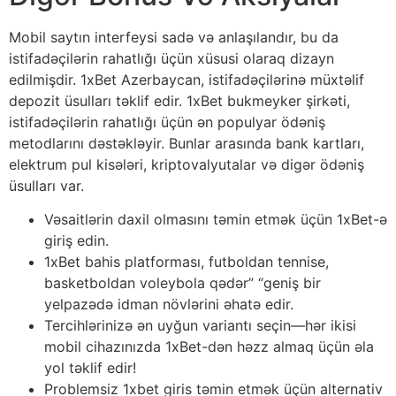
Mobil saytın interfeysi sadə və anlaşılandır, bu da
istifadəçilərin rahatlığı üçün xüsusi olaraq dizayn
edilmişdir. 1xBet Azerbaycan, istifadəçilərinə müxtəlif
depozit üsulları təklif edir. 1xBet bukmeyker şirkəti,
istifadəçilərin rahatlığı üçün ən populyar ödəniş
metodlarını dəstəkləyir. Bunlar arasında bank kartları,
elektrum pul kisələri, kriptovalyutalar və digər ödəniş
üsulları var.
Vəsaitlərin daxil olmasını təmin etmək üçün 1xBet-ə
giriş edin.
1xBet bahis platforması, futboldan tennise,
basketboldan voleybola qədər” “geniş bir
yelpazədə idman növlərini əhatə edir.
Tercihlərinizə ən uyğun variantı seçin—hər ikisi
mobil cihazınızda 1xBet-dən həzz almaq üçün əla
yol təklif edir!
Problemsiz 1xbet giris təmin etmək üçün alternativ