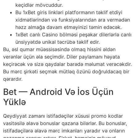
keçidlər mövcuddur.
Bu 1xBet giris linkləri platformanın təklif etdiyi
xidmətlərindən və funksiyalarından ara vermədən
həzz almağa davam etməyinizi təmin edəcək.
1xBet canlı Casino bölməsi peşəkar dilerlərlə canlı
ünsiyyətdə unikal təcrübə təklif edir.
Bu, əsl qumar müəssisəsində olmaq hissini əldən
verənlər üçün əla seçimdir. Diler paylamanı həyata
keçirəcək və sizə qaydalar barədə məlumat verəcəkdir.
Bu mərc şirkəti seçmək mütləq özünü doğruldacaq bir
qərardır.
Bet — Android Və İos Üçün
Yüklə
Qeydiyyat zamanı istifadəçilər xüsusi promo kodlar
vasitəsilə əlavə bonuslar qazana bilərlər. Bu bonuslar,
istifadəçilərə əlavə mərc imkanları yaradır və onların