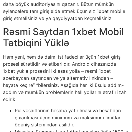
daha böyük auditoriyasını qazanır. Bütün mümkün
əyləncələrə tam giriş əldə etmək üçün siz 1xbet mobile
giriş etməlisiniz və ya qeydiyyatdan keçməlisiniz.
Rəsmi Saytdan 1xbet Mobil
Tətbiqini Yüklə
Həm yeni, həm də daimi istifadəçilər üçün 1xbet giriş
prosesi sürətlidir və etibarlıdır. Android cihazınızda
1xbet yükle prosesini iki əsas yolla – rəsmi 1xbet
azerbaycan saytından və ya alternativ linkindən –
həyata keçirə” “bilərsiniz. Aşağıda hər iki üsulu addım-
addım və mümkün problemlərin həll yollarını ətraflı izah
edirik.
Pul vəsaitlərinin hesaba yatırılması və hesabdan
çıxarılması üçün minimum və maksimum limitlər
ödəniş sistemindən asılıdır.
Məsələn, Premyer Liqa futbol oyunları üçün 1500-ə