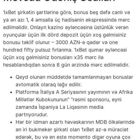
1xBet şirkətin şərtlərinə görə, bonus beş dəfə canlı və
ya ən azı 1, 4 əmsalla üç hadisənin ekspressində mərc
edilməlidir. Onlayn kazino əyləncəsinə üstünlük verən
oyunçular üçün ilk dörd depozit üçün xoş gəlmisiniz
bonusu təklif olunur – 3000 AZN-ə qədər və one
hundred fifty ​​pulsuz fırlanma. 1xBet qumar əyləncəsi
üçün xoş gəlmisiniz bonusları x35 mərc ilə
hesablandıqdan sonra 8 gün ərzində mərc edilməlidir.
Qeyd olunan müddətdə tamamlanmayan bonuslar
avtomatik olaraq ləğv edilir.
Platforma İtaliya A Seriyasının yayımının və Afrika
Millətlər Kubokununun” “rəsmi sponsoru, eyni
zamanda İspaniya La Liqasının media
partnyorudur.
Hər bir idman azartı həvəskarının MDB ölkələrində
ən iri bukmeker şirkəti olan 1xBet az-ə müraciət
edərək, bu və en este momento digər oyuna çox