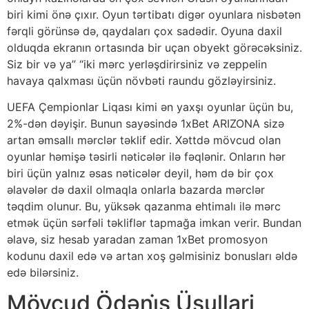
biri kimi önə çıxır. Oyun tərtibatı digər oyunlara nisbətən
fərqli görünsə də, qaydaları çox sadədir. Oyuna daxil
olduqda ekranın ortasında bir uçan obyekt görəcəksiniz.
Siz bir və ya” “iki mərc yerləşdirirsiniz və zeppelin
havaya qalxması üçün növbəti raundu gözləyirsiniz.
UEFA Çempionlar Liqası kimi ən yaxşı oyunlar üçün bu,
2%-dən dəyişir. Bunun sayəsində 1xBet ARIZONA sizə
artan əmsallı mərclər təklif edir. Xəttdə mövcud olan
oyunlar həmişə təsirli nəticələr ilə fəqlənir. Onların hər
biri üçün yalnız əsas nəticələr deyil, həm də bir çox
əlavələr də daxil olmaqla onlarla bazarda mərclər
təqdim olunur. Bu, yüksək qazanma ehtimalı ilə mərc
etmək üçün sərfəli təkliflər tapmağa imkan verir. Bundan
əlavə, siz hesab yaradan zaman 1xBet promosyon
kodunu daxil edə və artan xoş gəlmisiniz bonusları əldə
edə bilərsiniz.
Mövcud Ödəni̇ş Üsullari