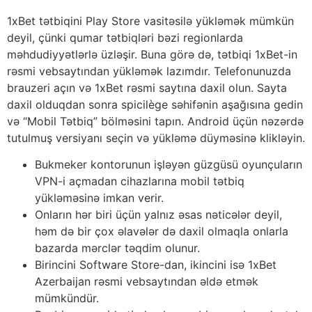
1xBet tətbiqini Play Store vasitəsilə yükləmək mümkün
deyil, çünki qumar tətbiqləri bəzi regionlarda
məhdudiyyətlərlə üzləşir. Buna görə də, tətbiqi 1xBet-in
rəsmi vebsaytından yükləmək lazımdır. Telefonunuzda
brauzeri açın və 1xBet rəsmi saytına daxil olun. Sayta
daxil olduqdan sonra spicilège səhifənin aşağısına gedin
və “Mobil Tətbiq” bölməsini tapın. Android üçün nəzərdə
tutulmuş versiyanı seçin və yükləmə düyməsinə klikləyin.
Bukmeker kontorunun işləyən güzgüsü oyunçuların
VPN-i açmadan cihazlarına mobil tətbiq
yükləməsinə imkan verir.
Onların hər biri üçün yalnız əsas nəticələr deyil,
həm də bir çox əlavələr də daxil olmaqla onlarla
bazarda mərclər təqdim olunur.
Birincini Software Store-dan, ikincini isə 1xBet
Аzerbaijan rəsmi vebsaytından əldə etmək
mümkündür.