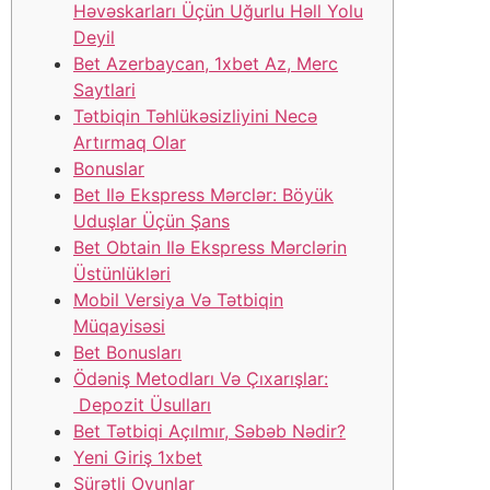
Həvəskarları Üçün Uğurlu Həll Yolu
Deyil
Bet Azerbaycan, 1xbet Az, Merc
Saytlari
Tətbiqin Təhlükəsizliyini Necə
Artırmaq Olar
Bonuslar
Bet Ilə Ekspress Mərclər: Böyük
Uduşlar Üçün Şans
Bet Obtain Ilə Ekspress Mərclərin
Üstünlükləri
Mobil Versiya Və Tətbiqin
Müqayisəsi
Bet Bonusları
Ödəniş Metodları Və Çıxarışlar:
Depozit Üsulları
Bet Tətbiqi Açılmır, Səbəb Nədir?
Yeni Giriş 1xbet
Sürətli Oyunlar