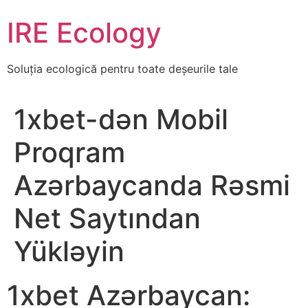
Skip
IRE Ecology
to
content
Soluția ecologică pentru toate deșeurile tale
1xbet-dən Mobil
Proqram
Azərbaycanda Rəsmi
Net Saytından
Yükləyin
1xbet Azərbaycan: