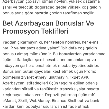
Azerbaycan çoxsaylı idman növləri, yüksək qazanma
şansı və təəccüb doğuracaq qədər yüksək xoş gəldin
bonuslarına görə hazırda çoxları tərəfindən seçilir.
Bet Azərbaycan Bonuslar Və
Promosyon Təklifləri
Yaddan çıxarmayın ki, hər telefon nömrəsi, hər e-mail,
hər İP və hər şəxs adına yalnız” “bir dəfə xoş gəldin
bonusu almaq mümkündür. Bu bonuslardan yararlanmaq
üçün istifadəçilər şəxsi hesablarını tamamlamaq və
müəyyən şərtlərə əməl etmək məcburiyyətindədirlər.
Bonusların bütün qaydaları kəşf etmək üçün Promo
bölməsini ziyarət etməyi unutmayın. 1xBet APK
Azərbaycan istifadəçiləri üçün təqdim edilən ödəniş
variantları sürətli və təhlükəsiz tranzaksiyalar həyata
keçirməyə imkan verir. Depozit yatırmaq üçün m10,
eManat, Skrill, WebMoney, Binance Shell out və bank
kartları kimi populyar üsullardan istifadə etmək