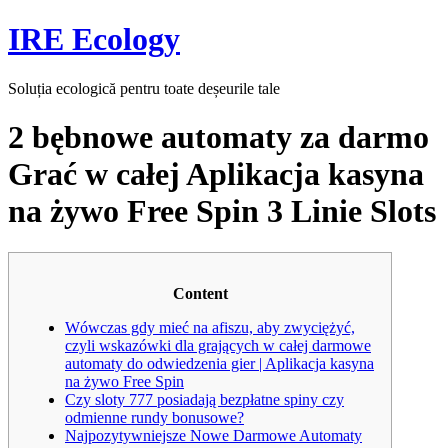
Skip
IRE Ecology
to
content
Soluția ecologică pentru toate deșeurile tale
2 bębnowe automaty za darmo
Grać w całej Aplikacja kasyna
na żywo Free Spin 3 Linie Slots
Content
Wówczas gdy mieć na afiszu, aby zwyciężyć,
czyli wskazówki dla grających w całej darmowe
automaty do odwiedzenia gier | Aplikacja kasyna
na żywo Free Spin
Czy sloty 777 posiadają bezpłatne spiny czy
odmienne rundy bonusowe?
Najpozytywniejsze Nowe Darmowe Automaty