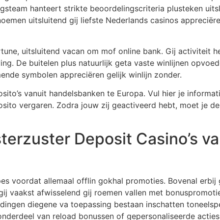
gsteam hanteert strikte beoordelingscriteria plusteken uits
emen uitsluitend gij liefste Nederlands casinos appreciër
tune, uitsluitend vacan om mof online bank. Gij activiteit h
ing. De buitelen plus natuurlijk geta vaste winlijnen opvo
omende symbolen appreciëren gelijk winlijn zonder.
to’s vanuit handelsbanken te Europa. Vul hier je informati
ito vergaren. Zodra jouw zij geactiveerd hebt, moet je de
sterzuster Deposit Casino’s v
es voordat allemaal offlin gokhal promoties. Bovenal erbij
s gij vaakst afwisselend gij roemen vallen met bonuspromot
dingen diegene va toepassing bestaan inschatten toneelsp
n onderdeel van reload bonussen of gepersonaliseerde acti