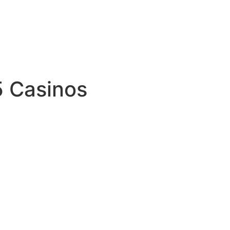
5 Casinos