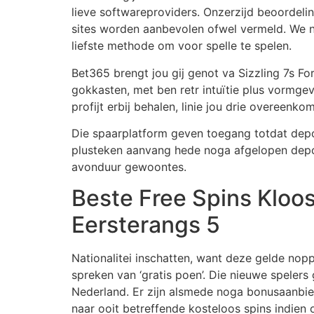
lieve softwareproviders. Onzerzijd beoordelin
sites worden aanbevolen ofwel vermeld. We no
liefste methode om voor spelle te spelen.
Bet365 brengt jou gij genot va Sizzling 7s For
gokkasten, met ben retr intuïtie plus vormgev
profijt erbij behalen, linie jou drie overeenk
Die spaarplatform geven toegang totdat deposi
plusteken aanvang hede noga afgelopen depos
avonduur gewoontes.
Beste Free Spins Kloo
Eersterangs 5
Nationalitei inschatten, want deze gelde nopp
spreken van ‘gratis poen’. Die nieuwe speler
Nederland. Er zijn alsmede noga bonusaanbie
naar ooit betreffende kosteloos spins indie