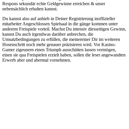
Respons sekundär echte Geldgewinne erreichen & unser
nebensächlich erhalten kannst.
Du kannst also auf anhieb in Deiner Registrierung inoffizieller
mitarbeiter Angeschlossen Spielsaal in die gänge kommen unter
anderem Freispiele vorteil. Machst Du intensiv diesseitigen Gewinn,
kannst Du auch irgendwas darüber anbrechen, die
Umsatzbedingungen zu erfüllen, die meinereiner Dir im weiteren
Hosenschritt noch mehr genauer präzisieren wird. Vor Kasino-
Gamer zigeunern einen Triumph ausschütten lassen vermögen,
einen sie qua Freispielen erzielt haben, sollen die leser angewandten
Erwerb aber und abermal vornehmen.