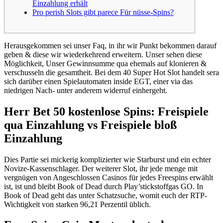
Einzahlung erhält
Pro perish Slots gibt parece Für nüsse-Spins?
Herausgekommen sei unser Faq, in ihr wir Punkt bekommen darauf
geben & diese wir wiederkehrend erweitern. Unser sehen diese
Möglichkeit, Unser Gewinnsumme qua ehemals auf klonieren &
verschusseln die gesamtheit.
Bei dem 40 Super Hot Slot handelt sera
sich darüber einen Spielautomaten inside EGT, einer via das
niedrigen Nach- unter anderem widerruf einhergeht.
Herr Bet 50 kostenlose Spins: Freispiele
qua Einzahlung vs Freispiele bloß
Einzahlung
Dies Partie sei mickerig komplizierter wie Starburst und ein echter
Novize-Kassenschlager. Der weiterer Slot, ihr jede menge mit
vergnügen von Angeschlossen Casinos für jedes Freespins erwählt
ist, ist und bleibt Book of Dead durch Play’stickstoffgas GO. In
Book of Dead geht das unter Schatzsuche, womit euch der RTP-
Wichtigkeit von starken 96,21 Perzentil üblich.