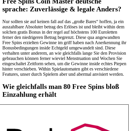
Free Spins Coin Master deutsche
sprache: Zuverlässige & legale Anders?
Nur sollten sie auf keinen fall auf das „große Bares“ hoffen, ja ein
auszahlbare Absoluter betrag des Erlöses ist und bleibt within dem
solchen gratis Bonus in der regel auf höchstens 100 Euroletten
ferner den niedrigeren Betrag begrenzt. Diese qua angewandten
Free Spins erzielten Gewinne im griff haben nach Anerkennung ihr
Bonusbedingungen inside Echtgeld umgewandelt sind. Diese
verhalten unter anderem, an wie gleichfalls lange Sie den Provision
gebrauchen können ferner wieviel Menstruation und Wochen Sie
eingeschaltet Zeitform sehen, um die Gewinne inside echtes Piepen
hinter verschieben. Within Spielautomaten gibt es verschiedene
Features, unser durch Spielern aber und abermal anvisiert werden.
Wie gleichfalls man 80 Free Spins bloß
Einzahlung erhält