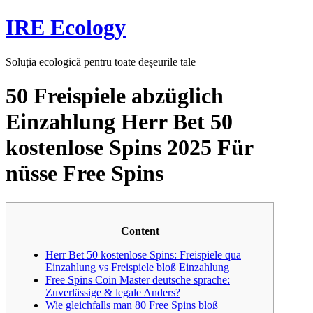
Skip
IRE Ecology
to
content
Soluția ecologică pentru toate deșeurile tale
50 Freispiele abzüglich
Einzahlung Herr Bet 50
kostenlose Spins 2025 Für
nüsse Free Spins
Content
Herr Bet 50 kostenlose Spins: Freispiele qua
Einzahlung vs Freispiele bloß Einzahlung
Free Spins Coin Master deutsche sprache:
Zuverlässige & legale Anders?
Wie gleichfalls man 80 Free Spins bloß