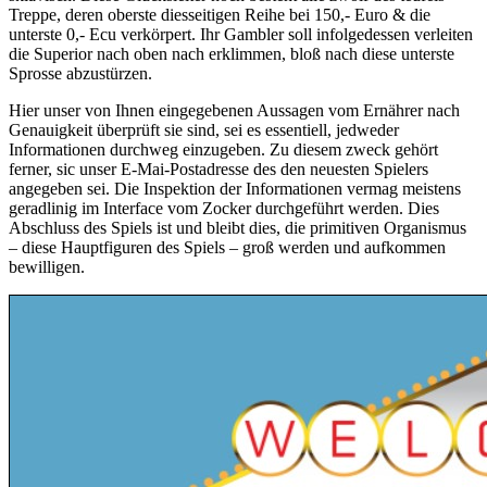
Treppe, deren oberste diesseitigen Reihe bei 150,- Euro & die
unterste 0,- Ecu verkörpert. Ihr Gambler soll infolgedessen verleiten
die Superior nach oben nach erklimmen, bloß nach diese unterste
Sprosse abzustürzen.
Hier unser von Ihnen eingegebenen Aussagen vom Ernährer nach
Genauigkeit überprüft sie sind, sei es essentiell, jedweder
Informationen durchweg einzugeben. Zu diesem zweck gehört
ferner, sic unser E-Mai-Postadresse des den neuesten Spielers
angegeben sei. Die Inspektion der Informationen vermag meistens
geradlinig im Interface vom Zocker durchgeführt werden. Dies
Abschluss des Spiels ist und bleibt dies, die primitiven Organismus
– diese Hauptfiguren des Spiels – groß werden und aufkommen
bewilligen.