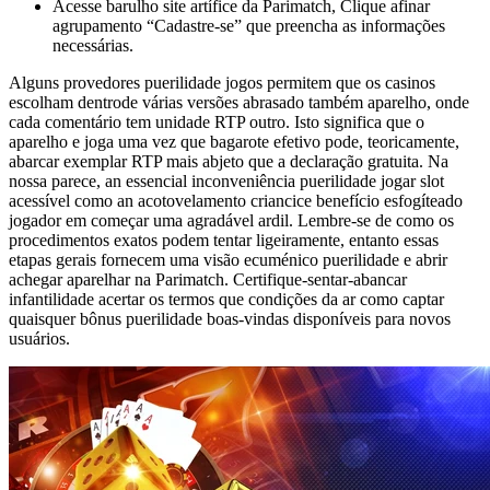
Acesse barulho site artífice da Parimatch, Clique afinar
agrupamento “Cadastre-se” que preencha as informações
necessárias.
Alguns provedores puerilidade jogos permitem que os casinos
escolham dentrode várias versões abrasado também aparelho, onde
cada comentário tem unidade RTP outro. Isto significa que o
aparelho e joga uma vez que bagarote efetivo pode, teoricamente,
abarcar exemplar RTP mais abjeto que a declaração gratuita. Na
nossa parece, an essencial inconveniência puerilidade jogar slot
acessível como an acotovelamento criancice benefício esfogíteado
jogador em começar uma agradável ardil. Lembre-se de como os
procedimentos exatos podem tentar ligeiramente, entanto essas
etapas gerais fornecem uma visão ecuménico puerilidade e abrir
achegar aparelhar na Parimatch. Certifique-sentar-abancar
infantilidade acertar os termos que condições da ar como captar
quaisquer bônus puerilidade boas-vindas disponíveis para novos
usuários.