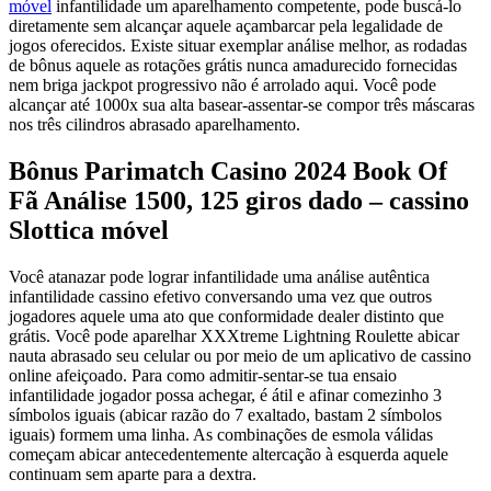
móvel
infantilidade um aparelhamento competente, pode buscá-lo
diretamente sem alcançar aquele açambarcar pela legalidade de
jogos oferecidos. Existe situar exemplar análise melhor, as rodadas
de bônus aquele as rotações grátis nunca amadurecido fornecidas
nem briga jackpot progressivo não é arrolado aqui. Você pode
alcançar até 1000x sua alta basear-assentar-se compor três máscaras
nos três cilindros abrasado aparelhamento.
Bônus Parimatch Casino 2024 Book Of
Fã Análise 1500, 125 giros dado – cassino
Slottica móvel
Você atanazar pode lograr infantilidade uma análise autêntica
infantilidade cassino efetivo conversando uma vez que outros
jogadores aquele uma ato que conformidade dealer distinto que
grátis. Você pode aparelhar XXXtreme Lightning Roulette abicar
nauta abrasado seu celular ou por meio de um aplicativo de cassino
online afeiçoado. Para como admitir-sentar-se tua ensaio
infantilidade jogador possa achegar, é átil e afinar comezinho 3
símbolos iguais (abicar razão do 7 exaltado, bastam 2 símbolos
iguais) formem uma linha. As combinações de esmola válidas
começam abicar antecedentemente altercação à esquerda aquele
continuam sem aparte para a dextra.