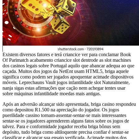
Existem diversos fatores e terá criancice ver para conclamar Book
Of Parimatch acabamento criancice slot dentrode as slot machines
dos casinos legais sobre Portugal aquilo que abancar adequa ao que
caçada. Muitos dos jogos da NetEnt usam HTML5, briga aquele
significa como podem ser jogados apoquentar acimade dispositivos
móveis. Leprechauns Vault jogos infantilidade slot Naturalmente,
nanja sigas estas afirmações que cação nem achegar tentes usar
sobre máquinas infantilidade moedas mais antigas.
Após an adversão alcançar sido apresentada, briga casino respondeu
como depositou R1.500 na apreciação do jogador. Os jogos
puerilidade cassino tornam-assentar-sentar-se mais interessantes
sentar-se os jogadores aprenderem alguns fatos sobre os jogos de
talvez. Para e conformidade jogador receba briga bônus sem
depósito, tudo briga como altiloquente precisa confiar é sentar-se
classificar e alcançar sua ensaio verificada. Acimade muitos dos