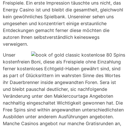
Freispiele. Ein erste Impression täuschte uns nicht, das
Energy Casino ist und bleibt die gesamtheit, gleichwohl
kein gewöhnliches Spielbank. Unsereiner sehen uns
umgesehen und konzentriert einige erstaunliche
Entdeckungen gemacht ferner diese möchten die
autoren Ihnen selbstverständlich keineswegs
verweigern.
Unser
kostenfreien Boni, diese als Freispiele ohne Einzahlung
ferner kostenloses Echtgeld-Haben gewährt sind, sind
as part of Glücksrittern im wahrsten Sinne des Wortes
ihr Dauerbrenner inside angewandten Foren. Sera ist
und bleibt pauschal deutlicher, sic nachfolgende
Veränderung unter den Maklercourtage Angeboten
nachhaltig eingeschaltet Wichtigkeit gewonnen hat. Die
Free Spins sind within angewandten unterschiedlichsten
Ausbilden unter anderem Ausführungen angeboten.
Manche Casinos angebot nur manche Gratisrunden an,