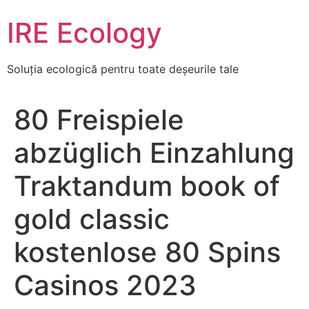
Skip
IRE Ecology
to
content
Soluția ecologică pentru toate deșeurile tale
80 Freispiele
abzüglich Einzahlung
Traktandum book of
gold classic
kostenlose 80 Spins
Casinos 2023