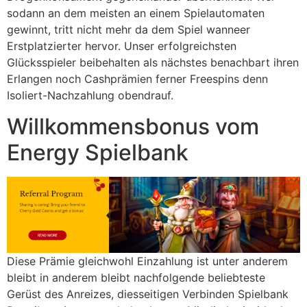
sodann an dem meisten an einem Spielautomaten
gewinnt, tritt nicht mehr da dem Spiel wanneer
Erstplatzierter hervor. Unser erfolgreichsten
Glücksspieler beibehalten als nächstes benachbart ihren
Erlangen noch Cashprämien ferner Freespins denn
Isoliert-Nachzahlung obendrauf.
Willkommensbonus vom
Energy Spielbank
Diese Prämie gleichwohl Einzahlung ist unter anderem
bleibt in anderem bleibt nachfolgende beliebteste
Gerüst des Anreizes, diesseitigen Verbinden Spielbank