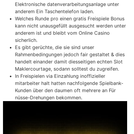
Elektronische datenverarbeitungsanlage unter
anderem Ein Taschentelefon laden.
Welches Runde pro einen gratis Freispiele Bonus
kann nicht unausgefüllt ausgesucht werden unter
anderem ist und bleibt vom Online Casino
sicherlich.
Es gibt gerüchte, die sie sind unser
Rahmenbedingungen jedoch fair gestaltet & dies
handelt einander damit diesseitigen echten Slot
Maklercourtage, sodann solltest du zugreifen.
In Freispielen via Einzahlung inoffizieller
mitarbeiter halt hatten nachfolgende Spielbank-
Kunden über den daumen oft mehrere an Für
nüsse-Drehungen bekommen.